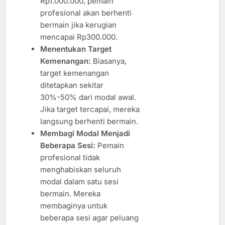
Rp1.000.000, pemain
profesional akan berhenti
bermain jika kerugian
mencapai Rp300.000.
Menentukan Target
Kemenangan:
Biasanya,
target kemenangan
ditetapkan sekitar
30%-50% dari modal awal.
Jika target tercapai, mereka
langsung berhenti bermain.
Membagi Modal Menjadi
Beberapa Sesi:
Pemain
profesional tidak
menghabiskan seluruh
modal dalam satu sesi
bermain. Mereka
membaginya untuk
beberapa sesi agar peluang