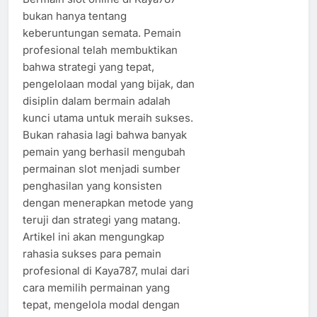
bukan hanya tentang
keberuntungan semata. Pemain
profesional telah membuktikan
bahwa strategi yang tepat,
pengelolaan modal yang bijak, dan
disiplin dalam bermain adalah
kunci utama untuk meraih sukses.
Bukan rahasia lagi bahwa banyak
pemain yang berhasil mengubah
permainan slot menjadi sumber
penghasilan yang konsisten
dengan menerapkan metode yang
teruji dan strategi yang matang.
Artikel ini akan mengungkap
rahasia sukses para pemain
profesional di Kaya787, mulai dari
cara memilih permainan yang
tepat, mengelola modal dengan