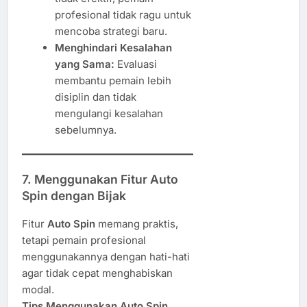
profesional tidak ragu untuk
mencoba strategi baru.
Menghindari Kesalahan
yang Sama:
Evaluasi
membantu pemain lebih
disiplin dan tidak
mengulangi kesalahan
sebelumnya.
7. Menggunakan Fitur Auto
Spin dengan Bijak
Fitur
Auto Spin
memang praktis,
tetapi pemain profesional
menggunakannya dengan hati-hati
agar tidak cepat menghabiskan
modal.
Tips Menggunakan Auto Spin