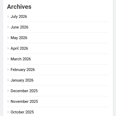
Archives
July 2026
June 2026
May 2026
April 2026
March 2026
February 2026
January 2026
December 2025
November 2025
October 2025