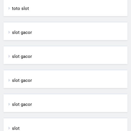
toto slot
slot gacor
slot gacor
slot gacor
slot gacor
slot