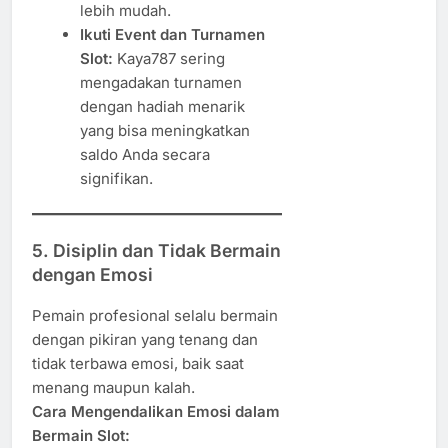
lebih mudah.
Ikuti Event dan Turnamen
Slot:
Kaya787 sering
mengadakan turnamen
dengan hadiah menarik
yang bisa meningkatkan
saldo Anda secara
signifikan.
5. Disiplin dan Tidak Bermain
dengan Emosi
Pemain profesional selalu bermain
dengan pikiran yang tenang dan
tidak terbawa emosi, baik saat
menang maupun kalah.
Cara Mengendalikan Emosi dalam
Bermain Slot: