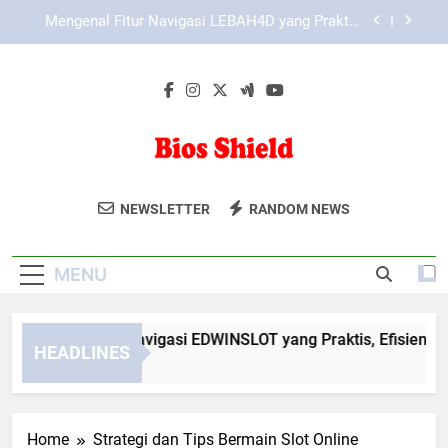
Skip
Panduan Mengakses EDWINSLOT melalui
to
Browser Desktop dan Mobile
content
Panduan Mengakses LEBAH4D melalui Browser
Desktop dan Mobile
Mengenal Fitur Navigasi EDWINSLOT yang
Praktis, Efisien, dan Mudah Dipahami
Mengenal Fitur Navigasi LEBAH4D yang Praktis
dan Efisien untuk Pengguna
Bios Shield
Lindungi Data Anda Dengan Layanan
Panduan Mengakses EDWINSLOT melalui
NEWSLETTER
RANDOM NEWS
Browser Desktop dan Mobile
Keamanan Digital Dari Bios Shield.
Panduan Mengakses LEBAH4D melalui Browser
Solusi Aman Untuk Era Digital.
Desktop dan Mobile
MENU
ngenal Fitur Navigasi EDWINSLOT yang Praktis, Efisien, dan
HEADLINES
Weeks Ago
Home
Strategi dan Tips Bermain Slot Online