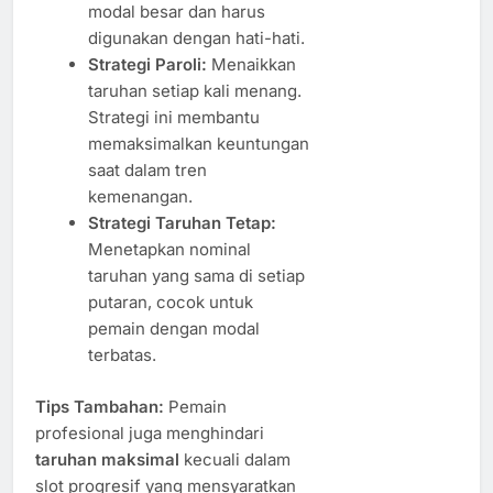
modal besar dan harus
digunakan dengan hati-hati.
Strategi Paroli:
Menaikkan
taruhan setiap kali menang.
Strategi ini membantu
memaksimalkan keuntungan
saat dalam tren
kemenangan.
Strategi Taruhan Tetap:
Menetapkan nominal
taruhan yang sama di setiap
putaran, cocok untuk
pemain dengan modal
terbatas.
Tips Tambahan:
Pemain
profesional juga menghindari
taruhan maksimal
kecuali dalam
slot progresif yang mensyaratkan