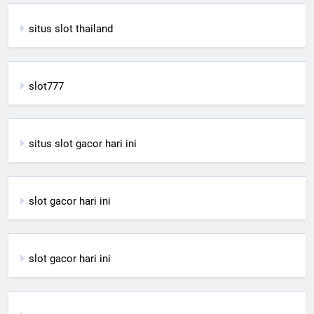
situs slot thailand
slot777
situs slot gacor hari ini
slot gacor hari ini
slot gacor hari ini