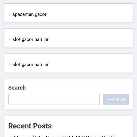
spaceman gacor
slot gacor hari ini
slot gacor hari ini
Search
SEARCH
Recent Posts