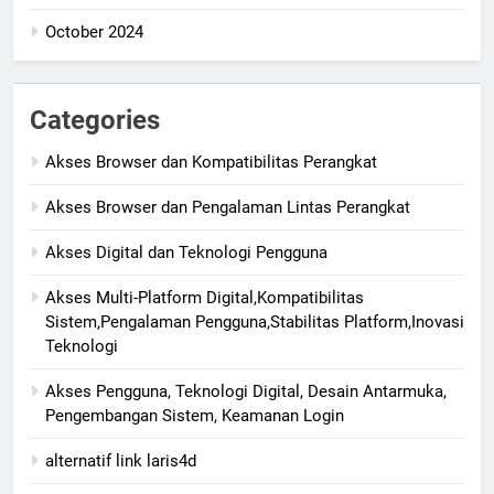
October 2024
Categories
Akses Browser dan Kompatibilitas Perangkat
Akses Browser dan Pengalaman Lintas Perangkat
Akses Digital dan Teknologi Pengguna
Akses Multi-Platform Digital,Kompatibilitas
Sistem,Pengalaman Pengguna,Stabilitas Platform,Inovasi
Teknologi
Akses Pengguna, Teknologi Digital, Desain Antarmuka,
Pengembangan Sistem, Keamanan Login
alternatif link laris4d