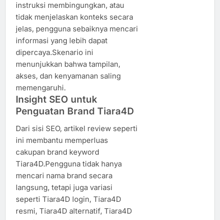
instruksi membingungkan, atau
tidak menjelaskan konteks secara
jelas, pengguna sebaiknya mencari
informasi yang lebih dapat
dipercaya.Skenario ini
menunjukkan bahwa tampilan,
akses, dan kenyamanan saling
memengaruhi.
Insight SEO untuk
Penguatan Brand Tiara4D
Dari sisi SEO, artikel review seperti
ini membantu memperluas
cakupan brand keyword
Tiara4D.Pengguna tidak hanya
mencari nama brand secara
langsung, tetapi juga variasi
seperti Tiara4D login, Tiara4D
resmi, Tiara4D alternatif, Tiara4D