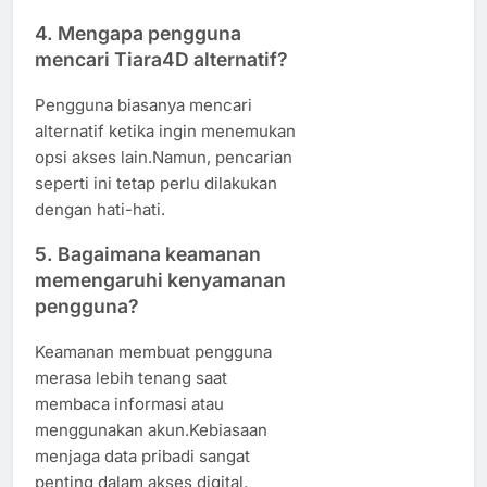
4. Mengapa pengguna
mencari Tiara4D alternatif?
Pengguna biasanya mencari
alternatif ketika ingin menemukan
opsi akses lain.Namun, pencarian
seperti ini tetap perlu dilakukan
dengan hati-hati.
5. Bagaimana keamanan
memengaruhi kenyamanan
pengguna?
Keamanan membuat pengguna
merasa lebih tenang saat
membaca informasi atau
menggunakan akun.Kebiasaan
menjaga data pribadi sangat
penting dalam akses digital.