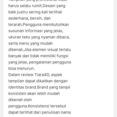
harus selalu rumit.Desain yang
baik justru sering kali terlihat
sederhana, bersih, dan
terarah.Pengguna membutuhkan
susunan informasi yang jelas,
ukuran teks yang nyaman dibaca,
serta menu yang mudah
dikenali.Jika elemen visual terlalu
banyak dan tidak memiliki fungsi
yang jelas, pengalaman pengguna
bisa menurun.
Dalam review Tiara4D, aspek
tampilan dapat dikaitkan dengan
identitas brand.Brand yang tampil
konsisten akan lebih mudah
dikenali oleh
pengguna.Konsistensi tersebut
dapat terlihat dari penulisan nama