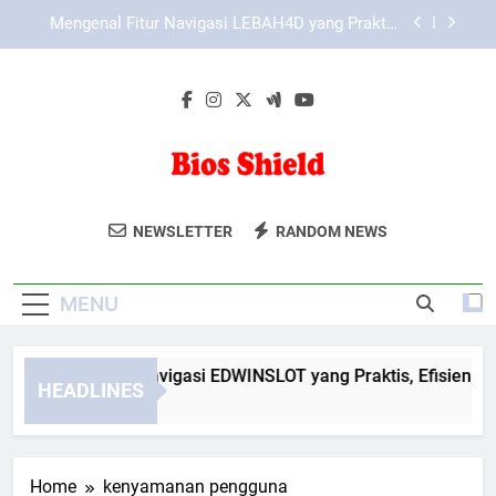
Skip
Panduan Mengakses EDWINSLOT melalui
to
Browser Desktop dan Mobile
content
Panduan Mengakses LEBAH4D melalui Browser
Desktop dan Mobile
Mengenal Fitur Navigasi EDWINSLOT yang
Praktis, Efisien, dan Mudah Dipahami
Mengenal Fitur Navigasi LEBAH4D yang Praktis
dan Efisien untuk Pengguna
Bios Shield
Lindungi Data Anda Dengan Layanan
Panduan Mengakses EDWINSLOT melalui
NEWSLETTER
RANDOM NEWS
Browser Desktop dan Mobile
Keamanan Digital Dari Bios Shield.
Panduan Mengakses LEBAH4D melalui Browser
Solusi Aman Untuk Era Digital.
Desktop dan Mobile
MENU
ngenal Fitur Navigasi EDWINSLOT yang Praktis, Efisien, dan
HEADLINES
eek Ago
Home
kenyamanan pengguna