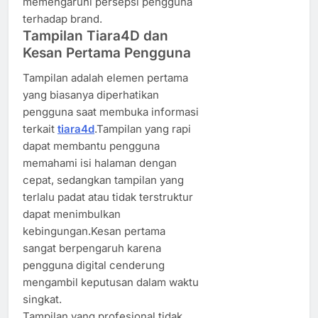
memengaruhi persepsi pengguna
terhadap brand.
Tampilan Tiara4D dan
Kesan Pertama Pengguna
Tampilan adalah elemen pertama
yang biasanya diperhatikan
pengguna saat membuka informasi
terkait
tiara4d
.Tampilan yang rapi
dapat membantu pengguna
memahami isi halaman dengan
cepat, sedangkan tampilan yang
terlalu padat atau tidak terstruktur
dapat menimbulkan
kebingungan.Kesan pertama
sangat berpengaruh karena
pengguna digital cenderung
mengambil keputusan dalam waktu
singkat.
Tampilan yang profesional tidak