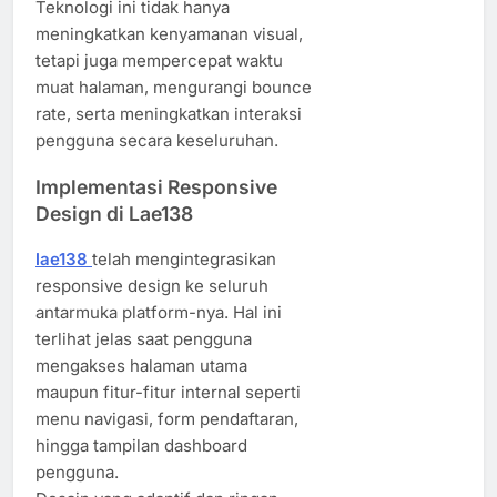
Teknologi ini tidak hanya
meningkatkan kenyamanan visual,
tetapi juga mempercepat waktu
muat halaman, mengurangi bounce
rate, serta meningkatkan interaksi
pengguna secara keseluruhan.
Implementasi Responsive
Design di Lae138
lae138
telah mengintegrasikan
responsive design ke seluruh
antarmuka platform-nya. Hal ini
terlihat jelas saat pengguna
mengakses halaman utama
maupun fitur-fitur internal seperti
menu navigasi, form pendaftaran,
hingga tampilan dashboard
pengguna.