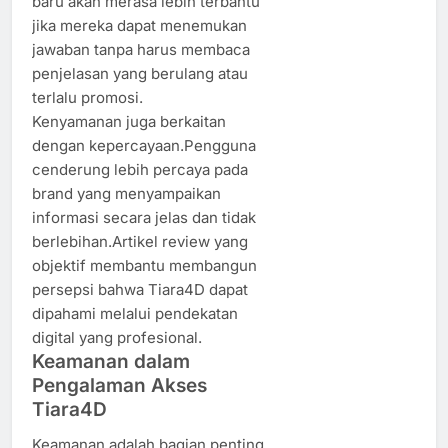
baru akan merasa lebih terbantu
jika mereka dapat menemukan
jawaban tanpa harus membaca
penjelasan yang berulang atau
terlalu promosi.
Kenyamanan juga berkaitan
dengan kepercayaan.Pengguna
cenderung lebih percaya pada
brand yang menyampaikan
informasi secara jelas dan tidak
berlebihan.Artikel review yang
objektif membantu membangun
persepsi bahwa Tiara4D dapat
dipahami melalui pendekatan
digital yang profesional.
Keamanan dalam
Pengalaman Akses
Tiara4D
Keamanan adalah bagian penting