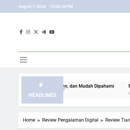
Skip
August 7, 2026
12:00:51 PM
to
content
Bio
Lindungi D
ang Praktis, Efisien, dan Mudah Dipahami
Mengenal Fit
2 Weeks Ago
HEADLINES
Home
Review Pengalaman Digital
Review Tiar