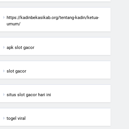
https://kadinbekasikab.org/tentang-kadin/ketua-
umum/
apk slot gacor
slot gacor
situs slot gacor hari ini
togel viral