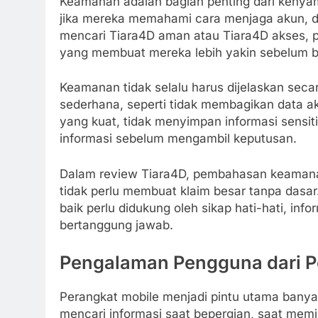
Keamanan adalah bagian penting dari kenya
jika mereka memahami cara menjaga akun, da
mencari Tiara4D aman atau Tiara4D akses, 
yang membuat mereka lebih yakin sebelum beri
Keamanan tidak selalu harus dijelaskan seca
sederhana, seperti tidak membagikan data a
yang kuat, tidak menyimpan informasi sensit
informasi sebelum mengambil keputusan.
Dalam review Tiara4D, pembahasan keamanan
tidak perlu membuat klaim besar tanpa dasa
baik perlu didukung oleh sikap hati-hati, in
bertanggung jawab.
Pengalaman Pengguna dari P
Perangkat mobile menjadi pintu utama banya
mencari informasi saat bepergian, saat memi