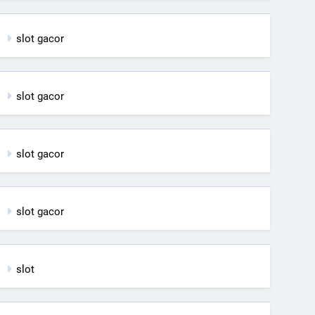
slot gacor
slot gacor
slot gacor
slot gacor
slot