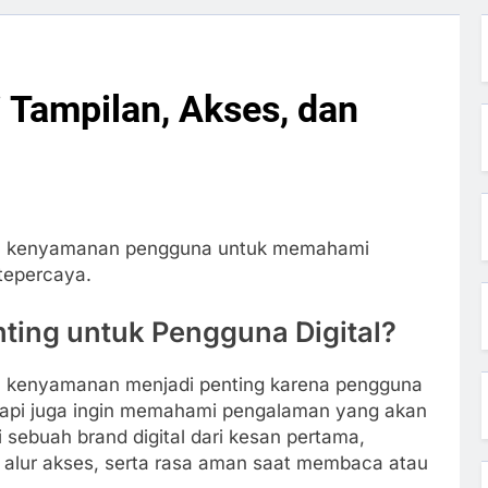
i Tampilan, Akses, dan
 dan kenyamanan pengguna untuk memahami
 tepercaya.
ing untuk Pengguna Digital?
dan kenyamanan menjadi penting karena pengguna
tapi juga ingin memahami pengalaman yang akan
sebuah brand digital dari kesan pertama,
alur akses, serta rasa aman saat membaca atau