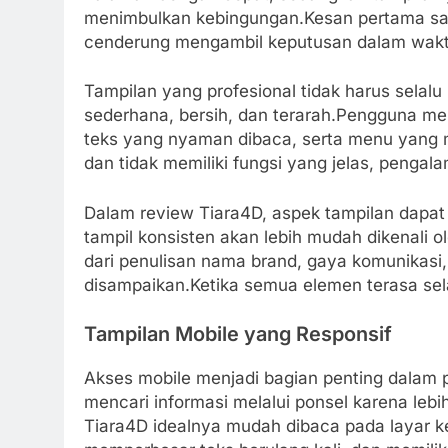
menimbulkan kebingungan.Kesan pertama san
cenderung mengambil keputusan dalam wakt
Tampilan yang profesional tidak harus selalu r
sederhana, bersih, dan terarah.Pengguna me
teks yang nyaman dibaca, serta menu yang mu
dan tidak memiliki fungsi yang jelas, penga
Dalam review Tiara4D, aspek tampilan dapat 
tampil konsisten akan lebih mudah dikenali o
dari penulisan nama brand, gaya komunikasi,
disampaikan.Ketika semua elemen terasa selar
Tampilan Mobile yang Responsif
Akses mobile menjadi bagian penting dalam 
mencari informasi melalui ponsel karena lebih
Tiara4D idealnya mudah dibaca pada layar k