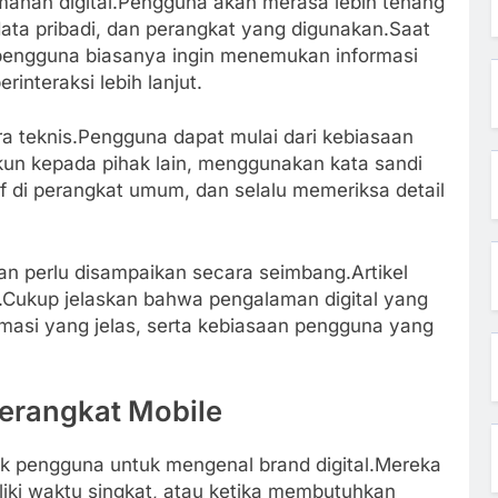
manan digital.Pengguna akan merasa lebih tenang
ta pribadi, dan perangkat yang digunakan.Saat
pengguna biasanya ingin menemukan informasi
nteraksi lebih lanjut.
ra teknis.Pengguna dapat mulai dari kebiasaan
kun kepada pihak lain, menggunakan kata sandi
if di perangkat umum, dan selalu memeriksa detail
 perlu disampaikan secara seimbang.Artikel
r.Cukup jelaskan bahwa pengalaman digital yang
formasi yang jelas, serta kebiasaan pengguna yang
erangkat Mobile
k pengguna untuk mengenal brand digital.Mereka
liki waktu singkat, atau ketika membutuhkan