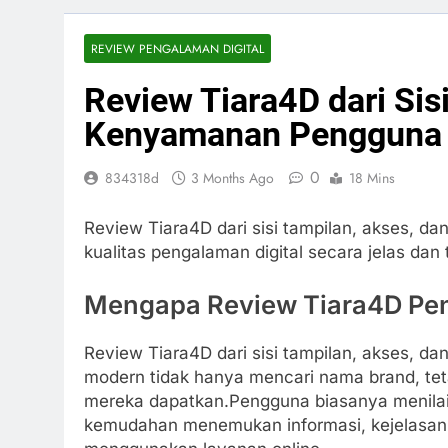
REVIEW PENGALAMAN DIGITAL
Review Tiara4D dari Sis
Kenyamanan Pengguna
0
834318d
3 Months Ago
18 Mins
Review Tiara4D dari sisi tampilan, akses,
kualitas pengalaman digital secara jelas dan
Mengapa Review Tiara4D Pent
Review Tiara4D dari sisi tampilan, akses, 
modern tidak hanya mencari nama brand, te
mereka dapatkan.Pengguna biasanya menilai 
kemudahan menemukan informasi, kejelasan 