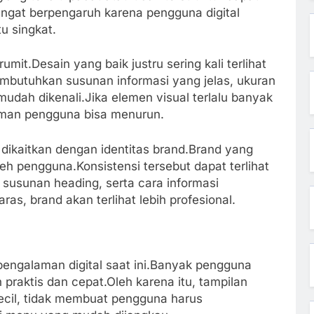
gat berpengaruh karena pengguna digital
u singkat.
umit.Desain yang baik justru sering kali terlihat
mbutuhkan susunan informasi yang jelas, ukuran
dah dikenali.Jika elemen visual terlalu banyak
laman pengguna bisa menurun.
dikaitkan dengan identitas brand.Brand yang
leh pengguna.Konsistensi tersebut dapat terlihat
 susunan heading, serta cara informasi
as, brand akan terlihat lebih profesional.
pengalaman digital saat ini.Banyak pengguna
 praktis dan cepat.Oleh karena itu, tampilan
ecil, tidak membuat pengguna harus