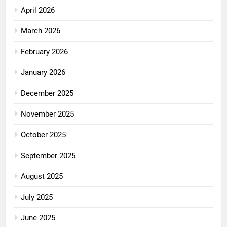
April 2026
March 2026
February 2026
January 2026
December 2025
November 2025
October 2025
September 2025
August 2025
July 2025
June 2025