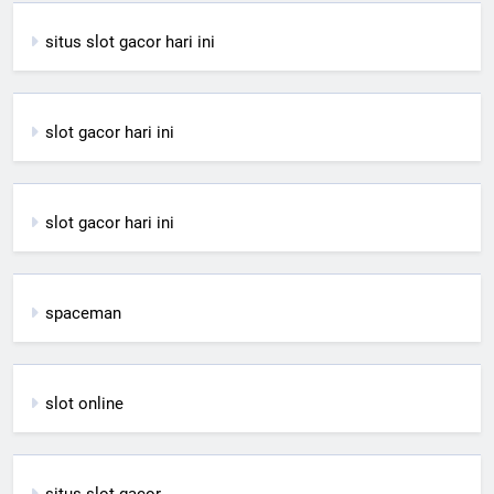
situs slot gacor hari ini
slot gacor hari ini
slot gacor hari ini
spaceman
slot online