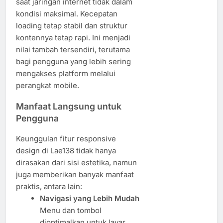
saat jaringan internet tidak dalam
kondisi maksimal. Kecepatan
loading tetap stabil dan struktur
kontennya tetap rapi. Ini menjadi
nilai tambah tersendiri, terutama
bagi pengguna yang lebih sering
mengakses platform melalui
perangkat mobile.
Manfaat Langsung untuk
Pengguna
Keunggulan fitur responsive
design di Lae138 tidak hanya
dirasakan dari sisi estetika, namun
juga memberikan banyak manfaat
praktis, antara lain:
Navigasi yang Lebih Mudah
Menu dan tombol
dioptimalkan untuk layar