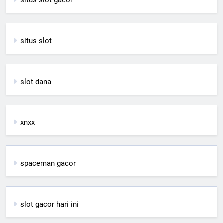
situs slot gacor
situs slot
slot dana
xnxx
spaceman gacor
slot gacor hari ini