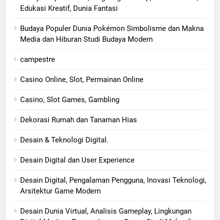
Edukasi Kreatif, Dunia Fantasi
Budaya Populer Dunia Pokémon Simbolisme dan Makna
Media dan Hiburan Studi Budaya Modern
campestre
Casino Online, Slot, Permainan Online
Casino, Slot Games, Gambling
Dekorasi Rumah dan Tanaman Hias
Desain & Teknologi Digital.
Desain Digital dan User Experience
Desain Digital, Pengalaman Pengguna, Inovasi Teknologi,
Arsitektur Game Modern
Desain Dunia Virtual, Analisis Gameplay, Lingkungan