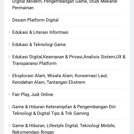
Digital Modern, Pengembangan Game, Studi Mekanik
Permainan
Desain Platform Digital
Edukasi & Literasi Informasi
Edukasi & Teknologi Game
Edukasi Digital,Keamanan & Privasi,Analisis Sistem,UX &
Transparansi Platform
Eksplorasi Alam, Wisata Alam, Konservasi Laut,
Keindahan Alam, Tantangan Ekstrem
Fair Play, Judi Online
Game & Hiburan Keterampilan & Pengembangan Diri
Teknologi & Digital Tips & Trik Gaming
Game & Hiburan, Lifestyle Digital, Teknologi Mobile,
Rekomendasi Ringan