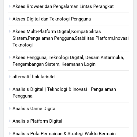
Akses Browser dan Pengalaman Lintas Perangkat
Akses Digital dan Teknologi Pengguna
Akses Multi-Platform Digital,Kompatibilitas
Sistem,Pengalaman Pengguna,Stabilitas Platform,Inovasi
Teknologi
Akses Pengguna, Teknologi Digital, Desain Antarmuka,
Pengembangan Sistem, Keamanan Login
alternatif link laris4d
Analisis Digital | Teknologi & Inovasi | Pengalaman
Pengguna
Analisis Game Digital
Analisis Platform Digital
Analisis Pola Permainan & Strategi Waktu Bermain