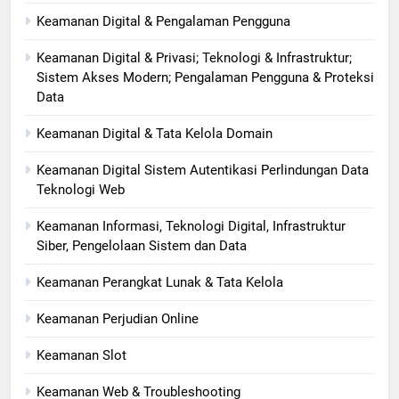
Keamanan Digital & Pengalaman Pengguna
Keamanan Digital & Privasi; Teknologi & Infrastruktur;
Sistem Akses Modern; Pengalaman Pengguna & Proteksi
Data
Keamanan Digital & Tata Kelola Domain
Keamanan Digital Sistem Autentikasi Perlindungan Data
Teknologi Web
Keamanan Informasi, Teknologi Digital, Infrastruktur
Siber, Pengelolaan Sistem dan Data
Keamanan Perangkat Lunak & Tata Kelola
Keamanan Perjudian Online
Keamanan Slot
Keamanan Web & Troubleshooting