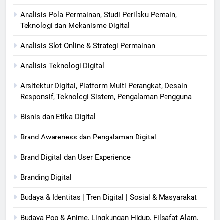
Analisis Pola Permainan, Studi Perilaku Pemain,
Teknologi dan Mekanisme Digital
Analisis Slot Online & Strategi Permainan
Analisis Teknologi Digital
Arsitektur Digital, Platform Multi Perangkat, Desain
Responsif, Teknologi Sistem, Pengalaman Pengguna
Bisnis dan Etika Digital
Brand Awareness dan Pengalaman Digital
Brand Digital dan User Experience
Branding Digital
Budaya & Identitas | Tren Digital | Sosial & Masyarakat
Budaya Pop & Anime, Lingkungan Hidup, Filsafat Alam,