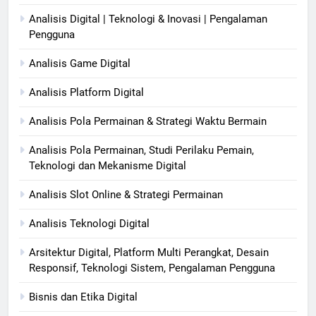
Analisis Digital | Teknologi & Inovasi | Pengalaman
Pengguna
Analisis Game Digital
Analisis Platform Digital
Analisis Pola Permainan & Strategi Waktu Bermain
Analisis Pola Permainan, Studi Perilaku Pemain,
Teknologi dan Mekanisme Digital
Analisis Slot Online & Strategi Permainan
Analisis Teknologi Digital
Arsitektur Digital, Platform Multi Perangkat, Desain
Responsif, Teknologi Sistem, Pengalaman Pengguna
Bisnis dan Etika Digital