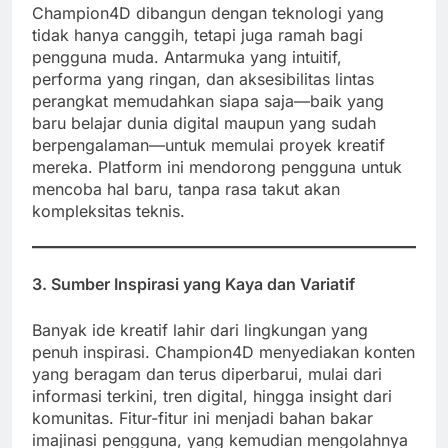
Champion4D dibangun dengan teknologi yang
tidak hanya canggih, tetapi juga ramah bagi
pengguna muda. Antarmuka yang intuitif,
performa yang ringan, dan aksesibilitas lintas
perangkat memudahkan siapa saja—baik yang
baru belajar dunia digital maupun yang sudah
berpengalaman—untuk memulai proyek kreatif
mereka. Platform ini mendorong pengguna untuk
mencoba hal baru, tanpa rasa takut akan
kompleksitas teknis.
3. Sumber Inspirasi yang Kaya dan Variatif
Banyak ide kreatif lahir dari lingkungan yang
penuh inspirasi. Champion4D menyediakan konten
yang beragam dan terus diperbarui, mulai dari
informasi terkini, tren digital, hingga insight dari
komunitas. Fitur-fitur ini menjadi bahan bakar
imajinasi pengguna, yang kemudian mengolahnya