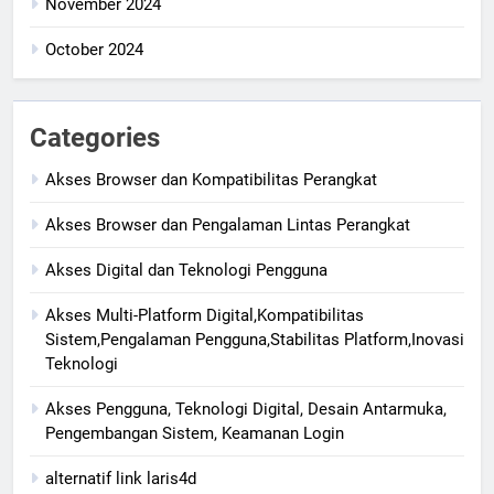
November 2024
October 2024
Categories
Akses Browser dan Kompatibilitas Perangkat
Akses Browser dan Pengalaman Lintas Perangkat
Akses Digital dan Teknologi Pengguna
Akses Multi-Platform Digital,Kompatibilitas
Sistem,Pengalaman Pengguna,Stabilitas Platform,Inovasi
Teknologi
Akses Pengguna, Teknologi Digital, Desain Antarmuka,
Pengembangan Sistem, Keamanan Login
alternatif link laris4d