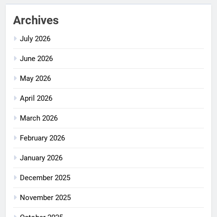
Archives
July 2026
June 2026
May 2026
April 2026
March 2026
February 2026
January 2026
December 2025
November 2025