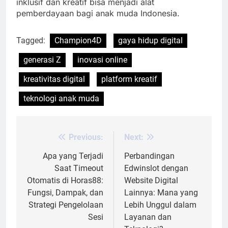
inklusif dan kreatif bisa menjadi alat
pemberdayaan bagi anak muda Indonesia.
Tagged:
Champion4D
gaya hidup digital
generasi Z
inovasi online
kreativitas digital
platform kreatif
teknologi anak muda
Previous:
Next:
Post
navigation
Apa yang Terjadi
Perbandingan
Saat Timeout
Edwinslot dengan
Otomatis di Horas88:
Website Digital
Fungsi, Dampak, dan
Lainnya: Mana yang
Strategi Pengelolaan
Lebih Unggul dalam
Sesi
Layanan dan