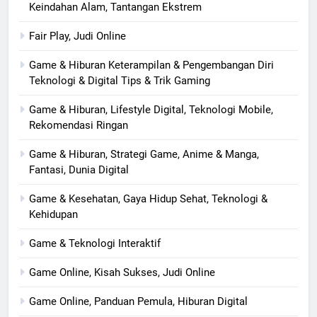
Keindahan Alam, Tantangan Ekstrem
Fair Play, Judi Online
Game & Hiburan Keterampilan & Pengembangan Diri
Teknologi & Digital Tips & Trik Gaming
Game & Hiburan, Lifestyle Digital, Teknologi Mobile,
Rekomendasi Ringan
Game & Hiburan, Strategi Game, Anime & Manga,
Fantasi, Dunia Digital
Game & Kesehatan, Gaya Hidup Sehat, Teknologi &
Kehidupan
Game & Teknologi Interaktif
Game Online, Kisah Sukses, Judi Online
Game Online, Panduan Pemula, Hiburan Digital