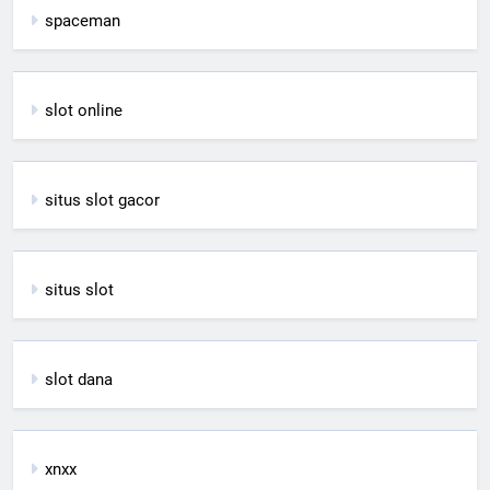
spaceman
slot online
situs slot gacor
situs slot
slot dana
xnxx