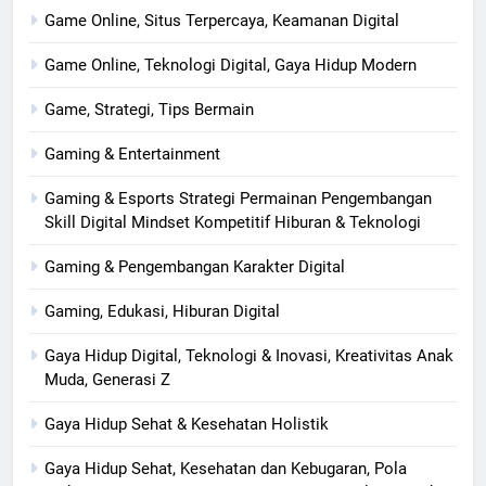
Game Online, Situs Terpercaya, Keamanan Digital
Game Online, Teknologi Digital, Gaya Hidup Modern
Game, Strategi, Tips Bermain
Gaming & Entertainment
Gaming & Esports Strategi Permainan Pengembangan
Skill Digital Mindset Kompetitif Hiburan & Teknologi
Gaming & Pengembangan Karakter Digital
Gaming, Edukasi, Hiburan Digital
Gaya Hidup Digital, Teknologi & Inovasi, Kreativitas Anak
Muda, Generasi Z
Gaya Hidup Sehat & Kesehatan Holistik
Gaya Hidup Sehat, Kesehatan dan Kebugaran, Pola