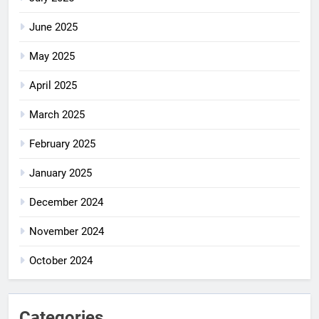
June 2025
May 2025
April 2025
March 2025
February 2025
January 2025
December 2024
November 2024
October 2024
Categories