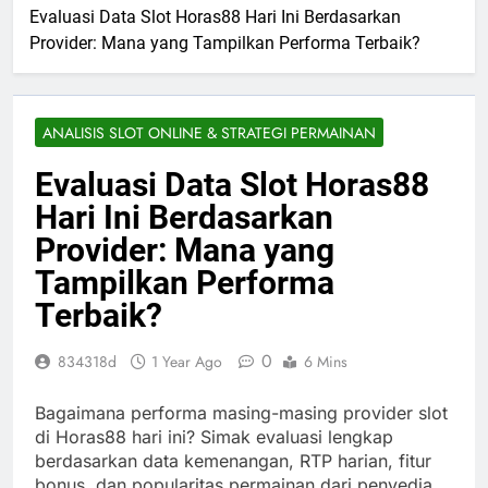
Evaluasi Data Slot Horas88 Hari Ini Berdasarkan
Provider: Mana yang Tampilkan Performa Terbaik?
ANALISIS SLOT ONLINE & STRATEGI PERMAINAN
Evaluasi Data Slot Horas88
Hari Ini Berdasarkan
Provider: Mana yang
Tampilkan Performa
Terbaik?
0
834318d
1 Year Ago
6 Mins
Bagaimana performa masing-masing provider slot
di Horas88 hari ini? Simak evaluasi lengkap
berdasarkan data kemenangan, RTP harian, fitur
bonus, dan popularitas permainan dari penyedia