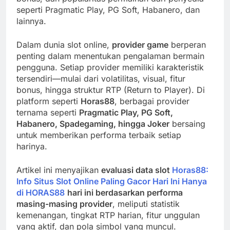
seperti Pragmatic Play, PG Soft, Habanero, dan
lainnya.
Dalam dunia slot online,
provider game
berperan
penting dalam menentukan pengalaman bermain
pengguna. Setiap provider memiliki karakteristik
tersendiri—mulai dari volatilitas, visual, fitur
bonus, hingga struktur RTP (Return to Player). Di
platform seperti
Horas88
, berbagai provider
ternama seperti
Pragmatic Play, PG Soft,
Habanero, Spadegaming, hingga Joker
bersaing
untuk memberikan performa terbaik setiap
harinya.
Artikel ini menyajikan
evaluasi data slot
Horas88:
Info Situs Slot Online Paling Gacor Hari Ini Hanya
di HORAS88
hari ini berdasarkan performa
masing-masing provider
, meliputi statistik
kemenangan, tingkat RTP harian, fitur unggulan
yang aktif, dan pola simbol yang muncul.