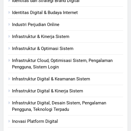
Identitas dan Strategi Brand Digital
Identitas Digital & Budaya Internet
Industri Perjudian Online
Infrastruktur & Kinerja Sistem
Infrastruktur & Optimasi Sistem
Infrastruktur Cloud, Optimisasi Sistem, Pengalaman
Pengguna, Sistem Login
Infrastruktur Digital & Keamanan Sistem
Infrastruktur Digital & Kinerja Sistem
Infrastruktur Digital, Desain Sistem, Pengalaman
Pengguna, Teknologi Terpadu
Inovasi Platform Digital