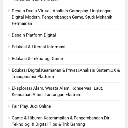
Desain Dunia Virtual, Analisis Gameplay, Lingkungan
Digital Modern, Pengembangan Game, Studi Mekanik
Permainan
Desain Platform Digital
Edukasi & Literasi Informasi
Edukasi & Teknologi Game
Edukasi Digital,Keamanan & Privasi,Analisis Sistem,UX &
Transparansi Platform
Eksplorasi Alam, Wisata Alam, Konservasi Laut,
Keindahan Alam, Tantangan Ekstrem
Fair Play, Judi Online
Game & Hiburan Keterampilan & Pengembangan Diri
Teknologi & Digital Tips & Trik Gaming