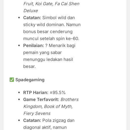
Fruit, Koi Gate, Fa Cai Shen
Deluxe
Catatan:
Simbol wild dan
sticky wild dominan. Namun
bonus besar cenderung
muncul setelah spin ke-60.
Penilaian:
? Menarik bagi
pemain yang sabar
menunggu ledakan hasil
besar.
Spadegaming
RTP Harian:
±95.5%
Game Terfavorit:
Brothers
Kingdom, Book of Myth,
Fiery Sevens
Catatan:
Pola zigzag dan
diagonal aktif, namun