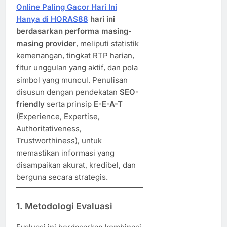
Online Paling Gacor Hari Ini
Hanya di HORAS88
hari ini
berdasarkan performa masing-
masing provider
, meliputi statistik
kemenangan, tingkat RTP harian,
fitur unggulan yang aktif, dan pola
simbol yang muncul. Penulisan
disusun dengan pendekatan
SEO-
friendly
serta prinsip
E-E-A-T
(Experience, Expertise,
Authoritativeness,
Trustworthiness), untuk
memastikan informasi yang
disampaikan akurat, kredibel, dan
berguna secara strategis.
1. Metodologi Evaluasi