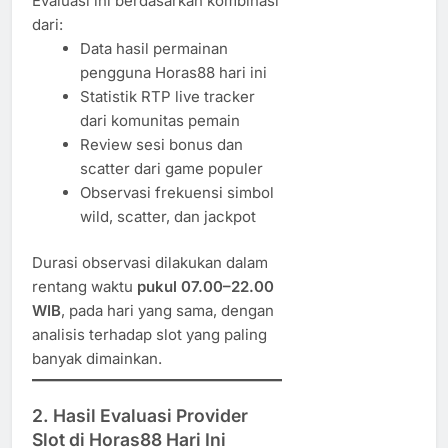
Evaluasi ini berdasarkan kombinasi
dari:
Data hasil permainan
pengguna Horas88 hari ini
Statistik RTP live tracker
dari komunitas pemain
Review sesi bonus dan
scatter dari game populer
Observasi frekuensi simbol
wild, scatter, dan jackpot
Durasi observasi dilakukan dalam
rentang waktu
pukul 07.00–22.00
WIB
, pada hari yang sama, dengan
analisis terhadap slot yang paling
banyak dimainkan.
2. Hasil Evaluasi Provider
Slot di Horas88 Hari Ini