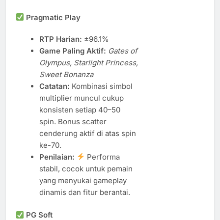
Pragmatic Play
RTP Harian:
±96.1%
Game Paling Aktif:
Gates of
Olympus, Starlight Princess,
Sweet Bonanza
Catatan:
Kombinasi simbol
multiplier muncul cukup
konsisten setiap 40–50
spin. Bonus scatter
cenderung aktif di atas spin
ke-70.
Penilaian:
Performa
stabil, cocok untuk pemain
yang menyukai gameplay
dinamis dan fitur berantai.
PG Soft