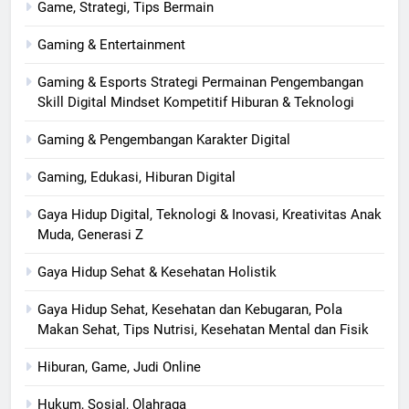
Game, Strategi, Tips Bermain
Gaming & Entertainment
Gaming & Esports Strategi Permainan Pengembangan
Skill Digital Mindset Kompetitif Hiburan & Teknologi
Gaming & Pengembangan Karakter Digital
Gaming, Edukasi, Hiburan Digital
Gaya Hidup Digital, Teknologi & Inovasi, Kreativitas Anak
Muda, Generasi Z
Gaya Hidup Sehat & Kesehatan Holistik
Gaya Hidup Sehat, Kesehatan dan Kebugaran, Pola
Makan Sehat, Tips Nutrisi, Kesehatan Mental dan Fisik
Hiburan, Game, Judi Online
Hukum, Sosial, Olahraga