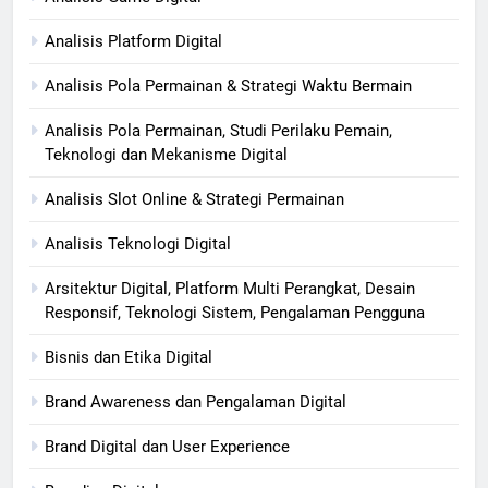
Analisis Platform Digital
Analisis Pola Permainan & Strategi Waktu Bermain
Analisis Pola Permainan, Studi Perilaku Pemain,
Teknologi dan Mekanisme Digital
Analisis Slot Online & Strategi Permainan
Analisis Teknologi Digital
Arsitektur Digital, Platform Multi Perangkat, Desain
Responsif, Teknologi Sistem, Pengalaman Pengguna
Bisnis dan Etika Digital
Brand Awareness dan Pengalaman Digital
Brand Digital dan User Experience