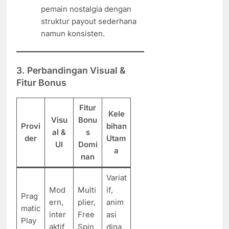
pemain nostalgia dengan
struktur payout sederhana
namun konsisten.
3. Perbandingan Visual &
Fitur Bonus
Fitur
Kele
Visu
Bonu
Provi
bihan
al &
s
der
Utam
UI
Domi
a
nan
Variat
Mod
Multi
if,
Prag
ern,
plier,
anim
matic
inter
Free
asi
Play
aktif
Spin
dina