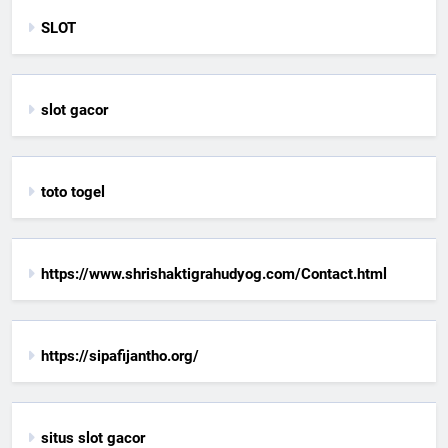
SLOT
slot gacor
toto togel
https://www.shrishaktigrahudyog.com/Contact.html
https://sipafijantho.org/
situs slot gacor