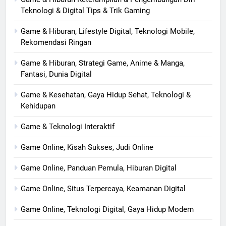
Teknologi & Digital Tips & Trik Gaming
Game & Hiburan, Lifestyle Digital, Teknologi Mobile,
Rekomendasi Ringan
Game & Hiburan, Strategi Game, Anime & Manga,
Fantasi, Dunia Digital
Game & Kesehatan, Gaya Hidup Sehat, Teknologi &
Kehidupan
Game & Teknologi Interaktif
Game Online, Kisah Sukses, Judi Online
Game Online, Panduan Pemula, Hiburan Digital
Game Online, Situs Terpercaya, Keamanan Digital
Game Online, Teknologi Digital, Gaya Hidup Modern