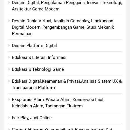
Desain Digital, Pengalaman Pengguna, Inovasi Teknologi,
Arsitektur Game Modern
Desain Dunia Virtual, Analisis Gameplay, Lingkungan
Digital Modern, Pengembangan Game, Studi Mekanik
Permainan
Desain Platform Digital
Edukasi & Literasi Informasi
Edukasi & Teknologi Game
Edukasi Digital,Keamanan & Privasi,Analisis Sistem,UX &
Transparansi Platform
Eksplorasi Alam, Wisata Alam, Konservasi Laut,
Keindahan Alam, Tantangan Ekstrem
Fair Play, Judi Online
Game & Hiburan Keterampilan & Pengembangan Diri