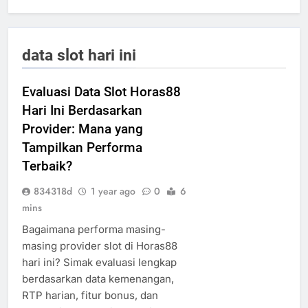
data slot hari ini
Evaluasi Data Slot Horas88
Hari Ini Berdasarkan
Provider: Mana yang
Tampilkan Performa
Terbaik?
834318d
1 year ago
0
6
mins
Bagaimana performa masing-
masing provider slot di Horas88
hari ini? Simak evaluasi lengkap
berdasarkan data kemenangan,
RTP harian, fitur bonus, dan