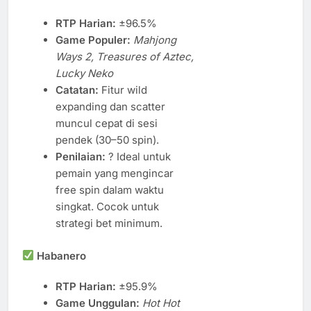
RTP Harian:
±96.5%
Game Populer:
Mahjong
Ways 2, Treasures of Aztec,
Lucky Neko
Catatan:
Fitur wild
expanding dan scatter
muncul cepat di sesi
pendek (30–50 spin).
Penilaian:
? Ideal untuk
pemain yang mengincar
free spin dalam waktu
singkat. Cocok untuk
strategi bet minimum.
Habanero
RTP Harian:
±95.9%
Game Unggulan:
Hot Hot