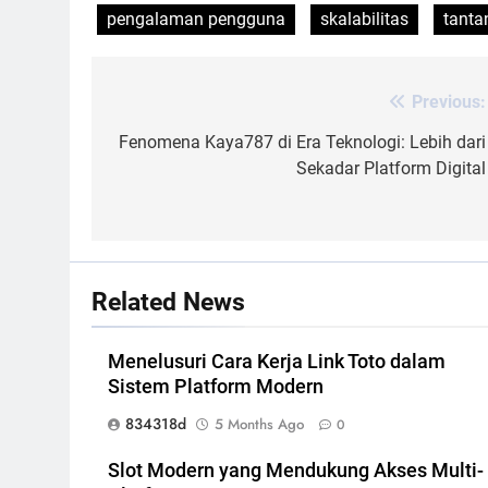
pengalaman pengguna
skalabilitas
tanta
Previous:
Post
navigation
Fenomena Kaya787 di Era Teknologi: Lebih dari
Sekadar Platform Digital
Related News
Menelusuri Cara Kerja Link Toto dalam
Sistem Platform Modern
834318d
5 Months Ago
0
Slot Modern yang Mendukung Akses Multi-