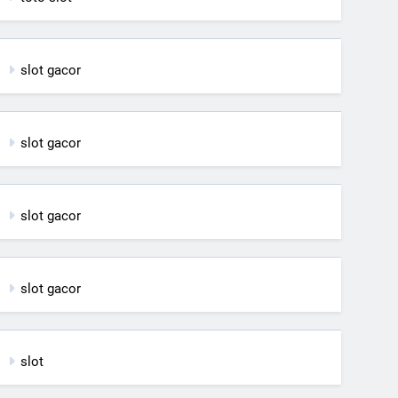
slot gacor
slot gacor
slot gacor
slot gacor
slot