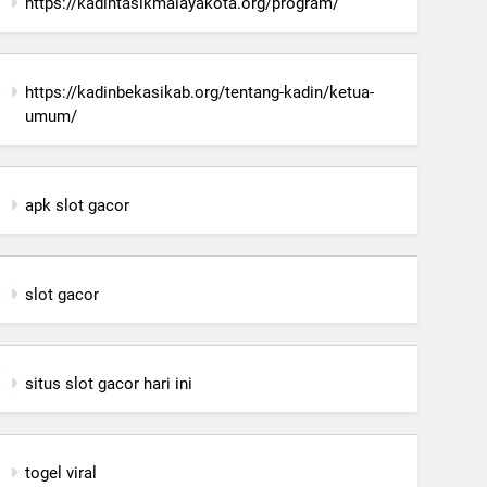
https://kadintasikmalayakota.org/program/
https://kadinbekasikab.org/tentang-kadin/ketua-
umum/
apk slot gacor
slot gacor
situs slot gacor hari ini
togel viral