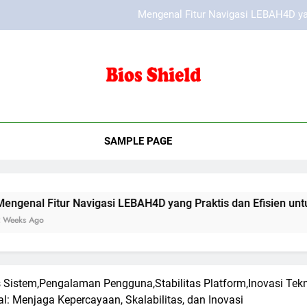
Mengenal Fitur Navigasi LEBAH4D ya
Panduan Mengakses EDWINSLOT 
Panduan Mengakses LEBAH4D 
s Shield
Mengenal Fitur Navigasi EDWINSLOT yang 
ata Anda Dengan Layanan Keamanan Digital Dari Bios Shield. S
Mengenal Fitur Navigasi LEBAH4D ya
SAMPLE PAGE
Panduan Mengakses EDWINSLOT 
Panduan Mengakses LEBAH4D 
ur Navigasi LEBAH4D yang Praktis dan Efisien untuk Penggun
as Sistem,Pengalaman Pengguna,Stabilitas Platform,Inovasi Tek
: Menjaga Kepercayaan, Skalabilitas, dan Inovasi