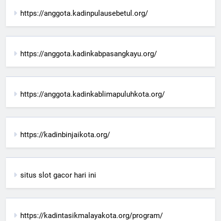
https://anggota.kadinpulausebetul.org/
https://anggota.kadinkabpasangkayu.org/
https://anggota.kadinkablimapuluhkota.org/
https://kadinbinjaikota.org/
situs slot gacor hari ini
https://kadintasikmalayakota.org/program/