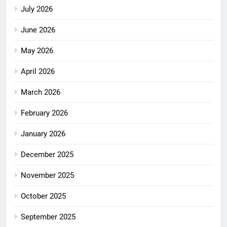
July 2026
June 2026
May 2026
April 2026
March 2026
February 2026
January 2026
December 2025
November 2025
October 2025
September 2025