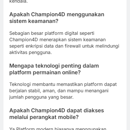
kendala.
Apakah Champion4D menggunakan
sistem keamanan?
Sebagian besar platform digital seperti
Champion4D menerapkan sistem keamanan
seperti enkripsi data dan firewall untuk melindungi
aktivitas pengguna.
Mengapa teknologi penting dalam
platform permainan online?
Teknologi membantu memastikan platform dapat
berjalan stabil, aman, dan mampu menangani
jumlah pengguna yang besar.
Apakah Champion4D dapat diakses
melalui perangkat mobile?
Ya.Platform modern biasanya menggunakan