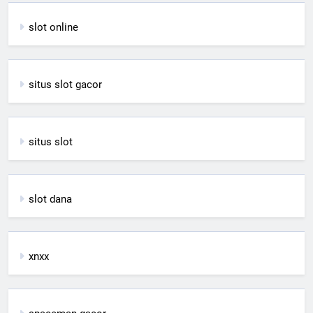
slot online
situs slot gacor
situs slot
slot dana
xnxx