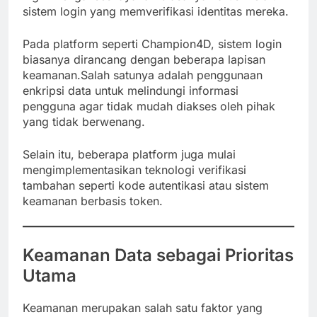
sistem login yang memverifikasi identitas mereka.
Pada platform seperti Champion4D, sistem login
biasanya dirancang dengan beberapa lapisan
keamanan.Salah satunya adalah penggunaan
enkripsi data untuk melindungi informasi
pengguna agar tidak mudah diakses oleh pihak
yang tidak berwenang.
Selain itu, beberapa platform juga mulai
mengimplementasikan teknologi verifikasi
tambahan seperti kode autentikasi atau sistem
keamanan berbasis token.
Keamanan Data sebagai Prioritas
Utama
Keamanan merupakan salah satu faktor yang