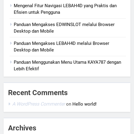
Mengenal Fitur Navigasi LEBAH4D yang Praktis dan
Efisien untuk Pengguna
Panduan Mengakses EDWINSLOT melalui Browser
Desktop dan Mobile
Panduan Mengakses LEBAH4D melalui Browser
Desktop dan Mobile
Panduan Menggunakan Menu Utama KAYA787 dengan
Lebih Efektif
Recent Comments
A WordPress Commenter
on
Hello world!
Archives