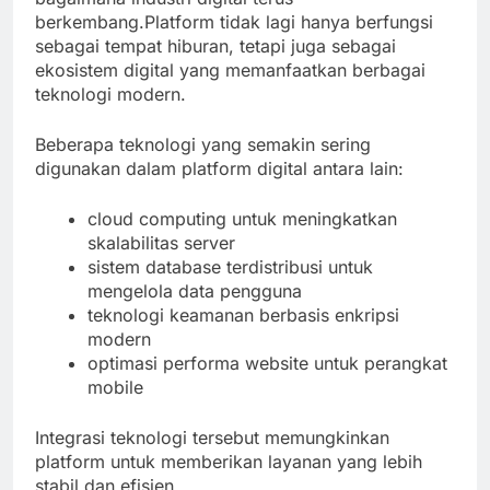
berkembang.Platform tidak lagi hanya berfungsi
sebagai tempat hiburan, tetapi juga sebagai
ekosistem digital yang memanfaatkan berbagai
teknologi modern.
Beberapa teknologi yang semakin sering
digunakan dalam platform digital antara lain:
cloud computing untuk meningkatkan
skalabilitas server
sistem database terdistribusi untuk
mengelola data pengguna
teknologi keamanan berbasis enkripsi
modern
optimasi performa website untuk perangkat
mobile
Integrasi teknologi tersebut memungkinkan
platform untuk memberikan layanan yang lebih
stabil dan efisien.