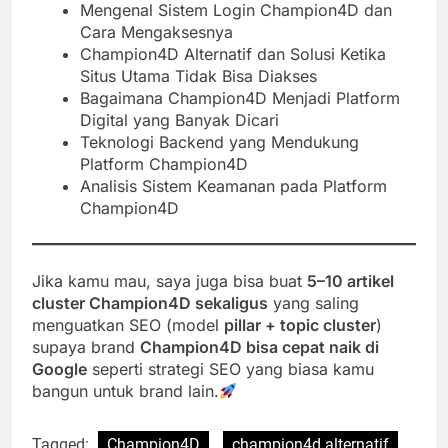
Mengenal Sistem Login Champion4D dan
Cara Mengaksesnya
Champion4D Alternatif dan Solusi Ketika
Situs Utama Tidak Bisa Diakses
Bagaimana Champion4D Menjadi Platform
Digital yang Banyak Dicari
Teknologi Backend yang Mendukung
Platform Champion4D
Analisis Sistem Keamanan pada Platform
Champion4D
Jika kamu mau, saya juga bisa buat
5–10 artikel
cluster Champion4D sekaligus
yang saling
menguatkan SEO (model
pillar + topic cluster
)
supaya brand
Champion4D bisa cepat naik di
Google
seperti strategi SEO yang biasa kamu
bangun untuk brand lain.
Tagged:
Champion4D
champion4d alternatif