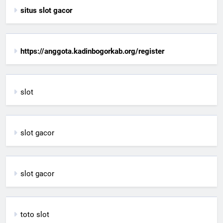
situs slot gacor
https://anggota.kadinbogorkab.org/register
slot
slot gacor
slot gacor
toto slot