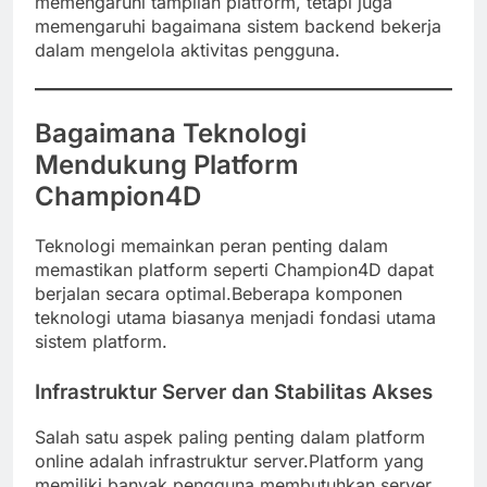
memengaruhi tampilan platform, tetapi juga
memengaruhi bagaimana sistem backend bekerja
dalam mengelola aktivitas pengguna.
Bagaimana Teknologi
Mendukung Platform
Champion4D
Teknologi memainkan peran penting dalam
memastikan platform seperti Champion4D dapat
berjalan secara optimal.Beberapa komponen
teknologi utama biasanya menjadi fondasi utama
sistem platform.
Infrastruktur Server dan Stabilitas Akses
Salah satu aspek paling penting dalam platform
online adalah infrastruktur server.Platform yang
memiliki banyak pengguna membutuhkan server