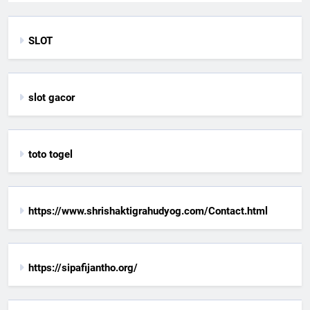
SLOT
slot gacor
toto togel
https://www.shrishaktigrahudyog.com/Contact.html
https://sipafijantho.org/