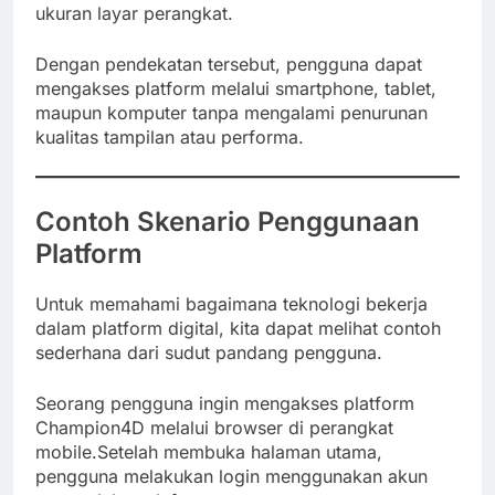
ukuran layar perangkat.
Dengan pendekatan tersebut, pengguna dapat
mengakses platform melalui smartphone, tablet,
maupun komputer tanpa mengalami penurunan
kualitas tampilan atau performa.
Contoh Skenario Penggunaan
Platform
Untuk memahami bagaimana teknologi bekerja
dalam platform digital, kita dapat melihat contoh
sederhana dari sudut pandang pengguna.
Seorang pengguna ingin mengakses platform
Champion4D melalui browser di perangkat
mobile.Setelah membuka halaman utama,
pengguna melakukan login menggunakan akun