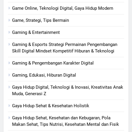
Game Online, Teknologi Digital, Gaya Hidup Modern
Game, Strategi, Tips Bermain
Gaming & Entertainment
Gaming & Esports Strategi Permainan Pengembangan
Skill Digital Mindset Kompetitif Hiburan & Teknologi
Gaming & Pengembangan Karakter Digital
Gaming, Edukasi, Hiburan Digital
Gaya Hidup Digital, Teknologi & Inovasi, Kreativitas Anak
Muda, Generasi Z
Gaya Hidup Sehat & Kesehatan Holistik
Gaya Hidup Sehat, Kesehatan dan Kebugaran, Pola
Makan Sehat, Tips Nutrisi, Kesehatan Mental dan Fisik