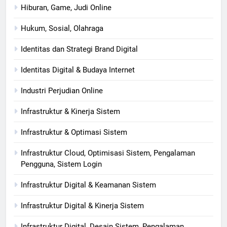
Hiburan, Game, Judi Online
Hukum, Sosial, Olahraga
Identitas dan Strategi Brand Digital
Identitas Digital & Budaya Internet
Industri Perjudian Online
Infrastruktur & Kinerja Sistem
Infrastruktur & Optimasi Sistem
Infrastruktur Cloud, Optimisasi Sistem, Pengalaman
Pengguna, Sistem Login
Infrastruktur Digital & Keamanan Sistem
Infrastruktur Digital & Kinerja Sistem
Infrastruktur Digital, Desain Sistem, Pengalaman