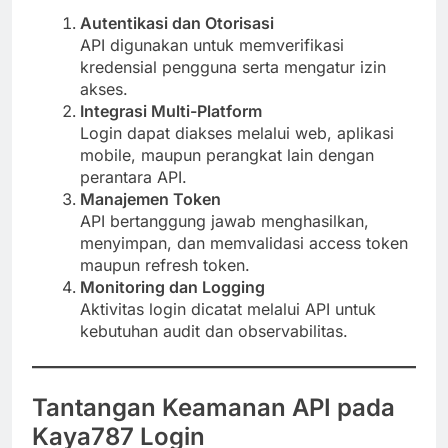
Autentikasi dan Otorisasi
API digunakan untuk memverifikasi
kredensial pengguna serta mengatur izin
akses.
Integrasi Multi-Platform
Login dapat diakses melalui web, aplikasi
mobile, maupun perangkat lain dengan
perantara API.
Manajemen Token
API bertanggung jawab menghasilkan,
menyimpan, dan memvalidasi access token
maupun refresh token.
Monitoring dan Logging
Aktivitas login dicatat melalui API untuk
kebutuhan audit dan observabilitas.
Tantangan Keamanan API pada
Kaya787 Login