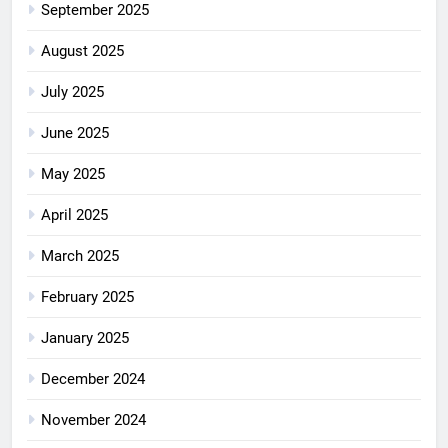
September 2025
August 2025
July 2025
June 2025
May 2025
April 2025
March 2025
February 2025
January 2025
December 2024
November 2024