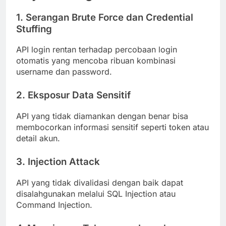
1.
Serangan Brute Force dan Credential
Stuffing
API login rentan terhadap percobaan login
otomatis yang mencoba ribuan kombinasi
username dan password.
2.
Eksposur Data Sensitif
API yang tidak diamankan dengan benar bisa
membocorkan informasi sensitif seperti token atau
detail akun.
3.
Injection Attack
API yang tidak divalidasi dengan baik dapat
disalahgunakan melalui SQL Injection atau
Command Injection.