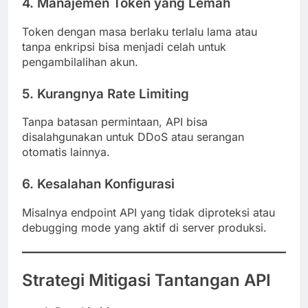
4.
Manajemen Token yang Lemah
Token dengan masa berlaku terlalu lama atau
tanpa enkripsi bisa menjadi celah untuk
pengambilalihan akun.
5.
Kurangnya Rate Limiting
Tanpa batasan permintaan, API bisa
disalahgunakan untuk DDoS atau serangan
otomatis lainnya.
6.
Kesalahan Konfigurasi
Misalnya endpoint API yang tidak diproteksi atau
debugging mode yang aktif di server produksi.
Strategi Mitigasi Tantangan API