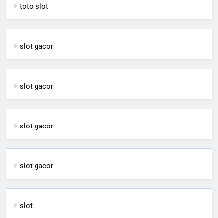
toto slot
slot gacor
slot gacor
slot gacor
slot gacor
slot