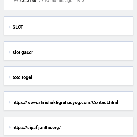
834318d
10 months ago
0
SLOT
slot gacor
toto togel
https://www.shrishaktigrahudyog.com/Contact.html
https://sipafijantho.org/