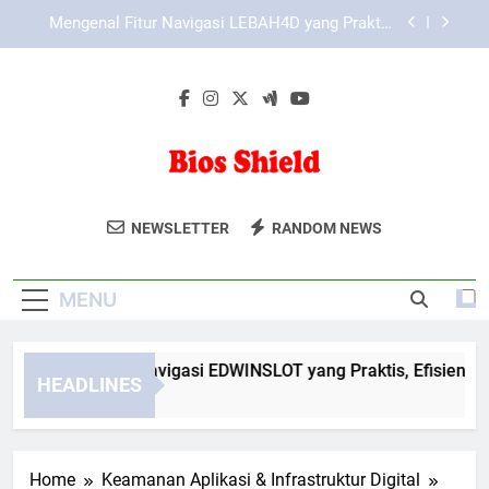
Skip
Panduan Mengakses EDWINSLOT melalui
to
Browser Desktop dan Mobile
content
Panduan Mengakses LEBAH4D melalui Browser
Desktop dan Mobile
Mengenal Fitur Navigasi EDWINSLOT yang
Praktis, Efisien, dan Mudah Dipahami
Mengenal Fitur Navigasi LEBAH4D yang Praktis
dan Efisien untuk Pengguna
Bios Shield
Lindungi Data Anda Dengan Layanan
Panduan Mengakses EDWINSLOT melalui
NEWSLETTER
RANDOM NEWS
Browser Desktop dan Mobile
Keamanan Digital Dari Bios Shield.
Panduan Mengakses LEBAH4D melalui Browser
Solusi Aman Untuk Era Digital.
Desktop dan Mobile
MENU
ngenal Fitur Navigasi EDWINSLOT yang Praktis, Efisien, dan
HEADLINES
Week Ago
Home
Keamanan Aplikasi & Infrastruktur Digital