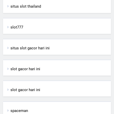
situs slot thailand
slot777
situs slot gacor hari ini
slot gacor hari ini
slot gacor hari ini
spaceman