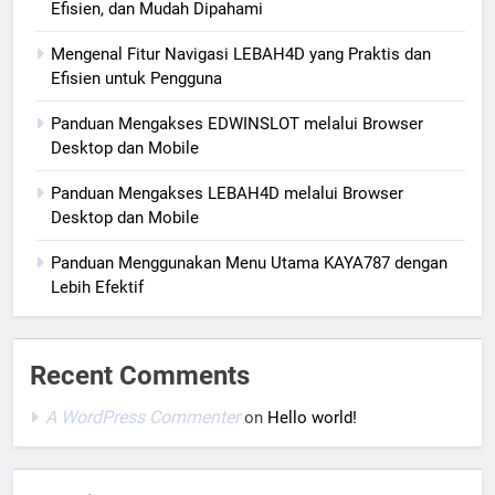
Efisien, dan Mudah Dipahami
Mengenal Fitur Navigasi LEBAH4D yang Praktis dan
Efisien untuk Pengguna
Panduan Mengakses EDWINSLOT melalui Browser
Desktop dan Mobile
Panduan Mengakses LEBAH4D melalui Browser
Desktop dan Mobile
Panduan Menggunakan Menu Utama KAYA787 dengan
Lebih Efektif
Recent Comments
A WordPress Commenter
on
Hello world!