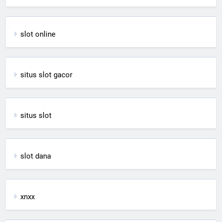
slot online
situs slot gacor
situs slot
slot dana
xnxx