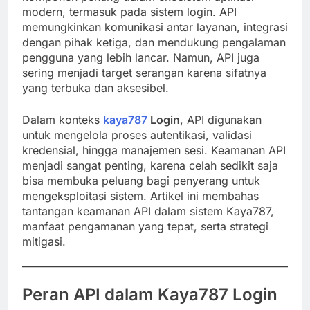
modern, termasuk pada sistem login. API
memungkinkan komunikasi antar layanan, integrasi
dengan pihak ketiga, dan mendukung pengalaman
pengguna yang lebih lancar. Namun, API juga
sering menjadi target serangan karena sifatnya
yang terbuka dan aksesibel.
Dalam konteks
kaya787
Login
, API digunakan
untuk mengelola proses autentikasi, validasi
kredensial, hingga manajemen sesi. Keamanan API
menjadi sangat penting, karena celah sedikit saja
bisa membuka peluang bagi penyerang untuk
mengeksploitasi sistem. Artikel ini membahas
tantangan keamanan API dalam sistem Kaya787,
manfaat pengamanan yang tepat, serta strategi
mitigasi.
Peran API dalam Kaya787 Login