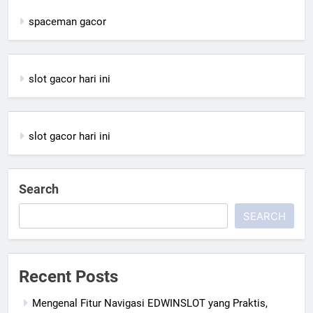
spaceman gacor
slot gacor hari ini
slot gacor hari ini
Search
SEARCH
Recent Posts
Mengenal Fitur Navigasi EDWINSLOT yang Praktis,