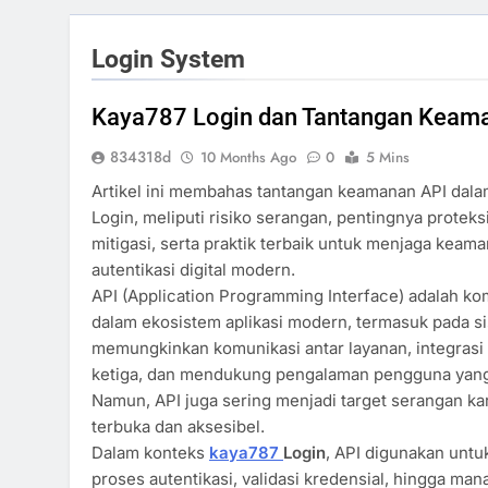
Login System
Kaya787 Login dan Tantangan Keam
834318d
10 Months Ago
0
5 Mins
Artikel ini membahas tantangan keamanan API dal
Login, meliputi risiko serangan, pentingnya proteksi
mitigasi, serta praktik terbaik untuk menjaga keam
autentikasi digital modern.
API (Application Programming Interface) adalah k
dalam ekosistem aplikasi modern, termasuk pada si
memungkinkan komunikasi antar layanan, integrasi
ketiga, dan mendukung pengalaman pengguna yang 
Namun, API juga sering menjadi target serangan ka
terbuka dan aksesibel.
Dalam konteks
kaya787
Login
, API digunakan unt
proses autentikasi, validasi kredensial, hingga man