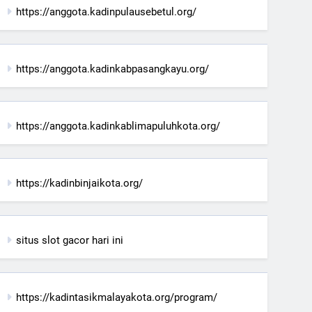
https://anggota.kadinpulausebetul.org/
https://anggota.kadinkabpasangkayu.org/
https://anggota.kadinkablimapuluhkota.org/
https://kadinbinjaikota.org/
situs slot gacor hari ini
https://kadintasikmalayakota.org/program/