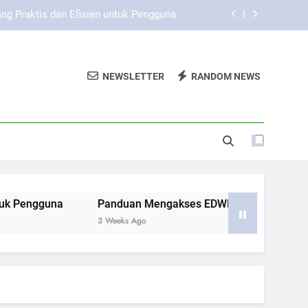
ng Praktis dan Efisien untuk Pengguna
melalui Browser Desktop dan Mobile
melalui Browser Desktop dan Mobile
NEWSLETTER
RANDOM NEWS
Praktis, Efisien, dan Mudah Dipahami
olusi Aman Untuk Era Digital.
ng Praktis dan Efisien untuk Pengguna
melalui Browser Desktop dan Mobile
melalui Browser Desktop dan Mobile
a
Panduan Mengakses EDWINSLOT melalui Browser Desk
3 Weeks Ago