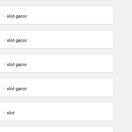
slot gacor
slot gacor
slot gacor
slot gacor
slot