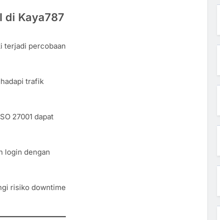
 di Kaya787
i terjadi percobaan
hadapi trafik
ISO 27001 dapat
n login dengan
gi risiko downtime