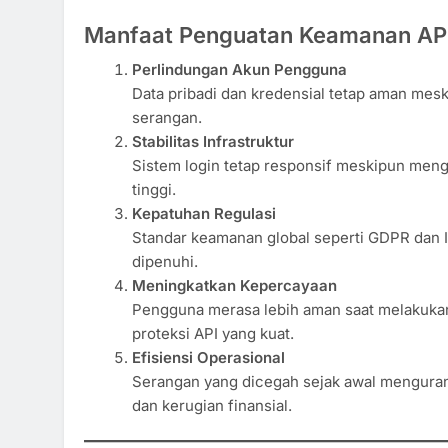
Manfaat Penguatan Keamanan API
Perlindungan Akun Pengguna
Data pribadi dan kredensial tetap aman mesk
serangan.
Stabilitas Infrastruktur
Sistem login tetap responsif meskipun meng
tinggi.
Kepatuhan Regulasi
Standar keamanan global seperti GDPR dan 
dipenuhi.
Meningkatkan Kepercayaan
Pengguna merasa lebih aman saat melakuka
proteksi API yang kuat.
Efisiensi Operasional
Serangan yang dicegah sejak awal menguran
dan kerugian finansial.