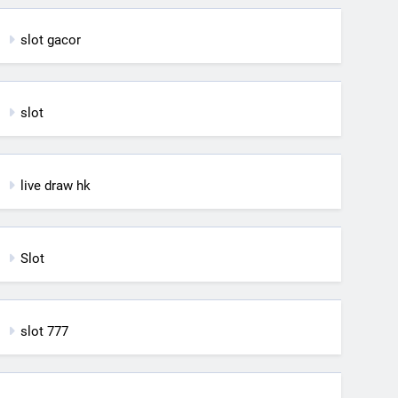
slot gacor
slot
live draw hk
Slot
slot 777