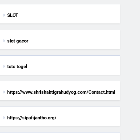
SLOT
slot gacor
toto togel
https://www.shrishaktigrahudyog.com/Contact.html
https://sipafijantho.org/