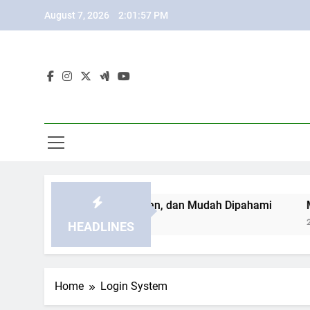
Skip
August 7, 2026
2:01:58 PM
to
content
Bio
Lindungi D
ang Praktis, Efisien, dan Mudah Dipahami
Mengenal Fit
2 Weeks Ago
HEADLINES
Home
Login System