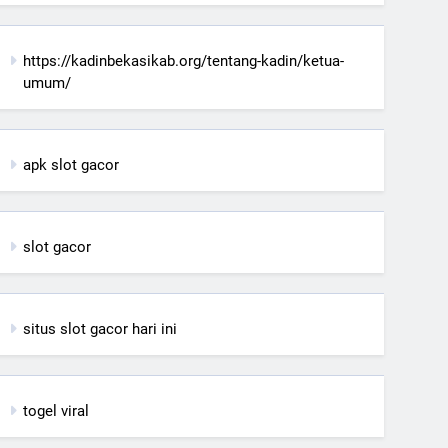
https://kadinbekasikab.org/tentang-kadin/ketua-
umum/
apk slot gacor
slot gacor
situs slot gacor hari ini
togel viral