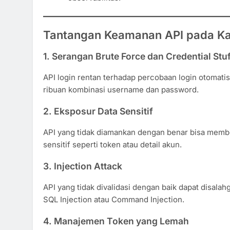
Tantangan Keamanan API pada Ka
1.
Serangan Brute Force dan Credential Stu
API login rentan terhadap percobaan login otomat
ribuan kombinasi username dan password.
2.
Eksposur Data Sensitif
API yang tidak diamankan dengan benar bisa memb
sensitif seperti token atau detail akun.
3.
Injection Attack
API yang tidak divalidasi dengan baik dapat disala
SQL Injection atau Command Injection.
4.
Manajemen Token yang Lemah