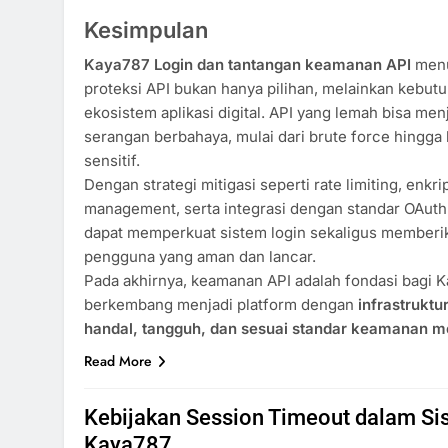
Kesimpulan
Kaya787 Login dan tantangan keamanan API
menu
proteksi API bukan hanya pilihan, melainkan kebut
ekosistem aplikasi digital. API yang lemah bisa men
serangan berbahaya, mulai dari brute force hingga
sensitif.
Dengan strategi mitigasi seperti rate limiting, enkri
management, serta integrasi dengan standar OAuth
dapat memperkuat sistem login sekaligus member
pengguna yang aman dan lancar.
Pada akhirnya, keamanan API adalah fondasi bagi K
berkembang menjadi platform dengan
infrastruktu
handal, tangguh, dan sesuai standar keamanan 
Read More
Kebijakan Session Timeout dalam Si
Kaya787