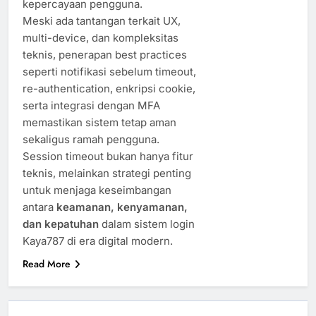
kepercayaan pengguna.
Meski ada tantangan terkait UX,
multi-device, dan kompleksitas
teknis, penerapan best practices
seperti notifikasi sebelum timeout,
re-authentication, enkripsi cookie,
serta integrasi dengan MFA
memastikan sistem tetap aman
sekaligus ramah pengguna.
Session timeout bukan hanya fitur
teknis, melainkan strategi penting
untuk menjaga keseimbangan
antara
keamanan, kenyamanan,
dan kepatuhan
dalam sistem login
Kaya787 di era digital modern.
Read More