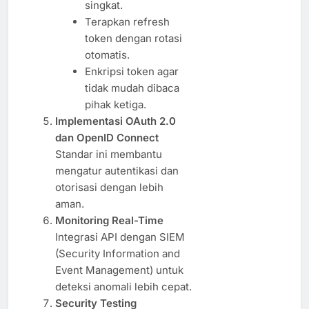
singkat.
Terapkan refresh
token dengan rotasi
otomatis.
Enkripsi token agar
tidak mudah dibaca
pihak ketiga.
Implementasi OAuth 2.0
dan OpenID Connect
Standar ini membantu
mengatur autentikasi dan
otorisasi dengan lebih
aman.
Monitoring Real-Time
Integrasi API dengan SIEM
(Security Information and
Event Management) untuk
deteksi anomali lebih cepat.
Security Testing