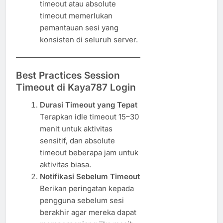
timeout atau absolute
timeout memerlukan
pemantauan sesi yang
konsisten di seluruh server.
Best Practices Session
Timeout di Kaya787 Login
Durasi Timeout yang Tepat
Terapkan idle timeout 15–30
menit untuk aktivitas
sensitif, dan absolute
timeout beberapa jam untuk
aktivitas biasa.
Notifikasi Sebelum Timeout
Berikan peringatan kepada
pengguna sebelum sesi
berakhir agar mereka dapat