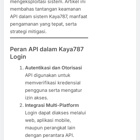
mengeksploitasi sistem. Artikel ini
membahas tantangan keamanan
API dalam sistem Kaya787, manfaat
pengamanan yang tepat, serta
strategi mitigasi.
Peran API dalam Kaya787
Login
Autentikasi dan Otorisasi
API digunakan untuk
memverifikasi kredensial
pengguna serta mengatur
izin akses.
Integrasi Multi-Platform
Login dapat diakses melalui
web, aplikasi mobile,
maupun perangkat lain
dengan perantara API.