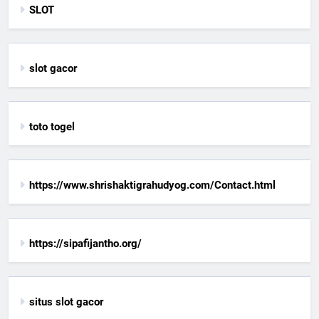
SLOT
slot gacor
toto togel
https://www.shrishaktigrahudyog.com/Contact.html
https://sipafijantho.org/
situs slot gacor