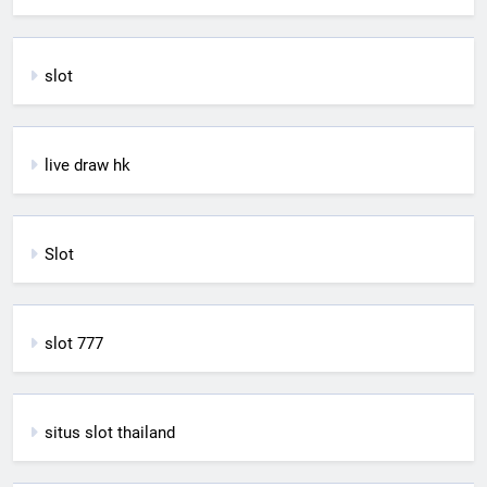
slot
live draw hk
Slot
slot 777
situs slot thailand