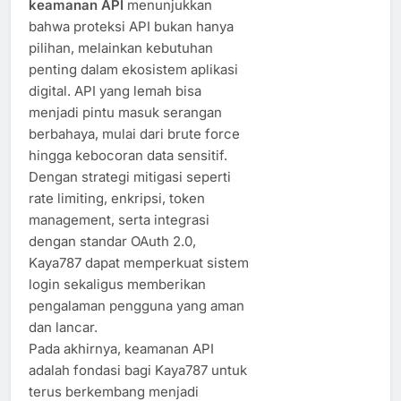
keamanan API
menunjukkan
bahwa proteksi API bukan hanya
pilihan, melainkan kebutuhan
penting dalam ekosistem aplikasi
digital. API yang lemah bisa
menjadi pintu masuk serangan
berbahaya, mulai dari brute force
hingga kebocoran data sensitif.
Dengan strategi mitigasi seperti
rate limiting, enkripsi, token
management, serta integrasi
dengan standar OAuth 2.0,
Kaya787 dapat memperkuat sistem
login sekaligus memberikan
pengalaman pengguna yang aman
dan lancar.
Pada akhirnya, keamanan API
adalah fondasi bagi Kaya787 untuk
terus berkembang menjadi