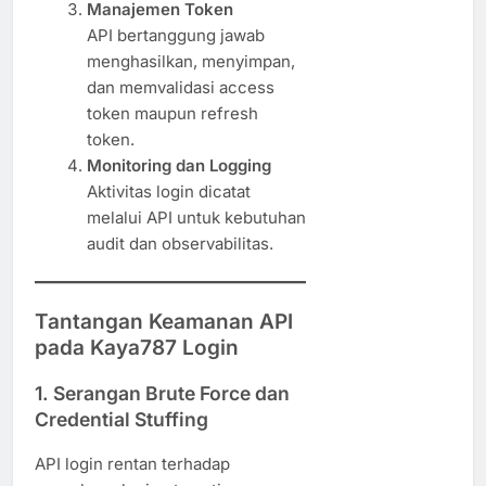
Manajemen Token
API bertanggung jawab
menghasilkan, menyimpan,
dan memvalidasi access
token maupun refresh
token.
Monitoring dan Logging
Aktivitas login dicatat
melalui API untuk kebutuhan
audit dan observabilitas.
Tantangan Keamanan API
pada Kaya787 Login
1.
Serangan Brute Force dan
Credential Stuffing
API login rentan terhadap