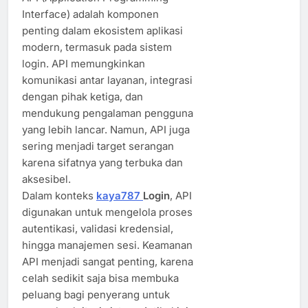
Interface) adalah komponen
penting dalam ekosistem aplikasi
modern, termasuk pada sistem
login. API memungkinkan
komunikasi antar layanan, integrasi
dengan pihak ketiga, dan
mendukung pengalaman pengguna
yang lebih lancar. Namun, API juga
sering menjadi target serangan
karena sifatnya yang terbuka dan
aksesibel.
Dalam konteks
kaya787
Login
, API
digunakan untuk mengelola proses
autentikasi, validasi kredensial,
hingga manajemen sesi. Keamanan
API menjadi sangat penting, karena
celah sedikit saja bisa membuka
peluang bagi penyerang untuk