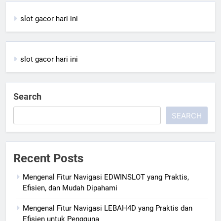
slot gacor hari ini
slot gacor hari ini
Search
SEARCH
Recent Posts
Mengenal Fitur Navigasi EDWINSLOT yang Praktis,
Efisien, dan Mudah Dipahami
Mengenal Fitur Navigasi LEBAH4D yang Praktis dan
Efisien untuk Pengguna