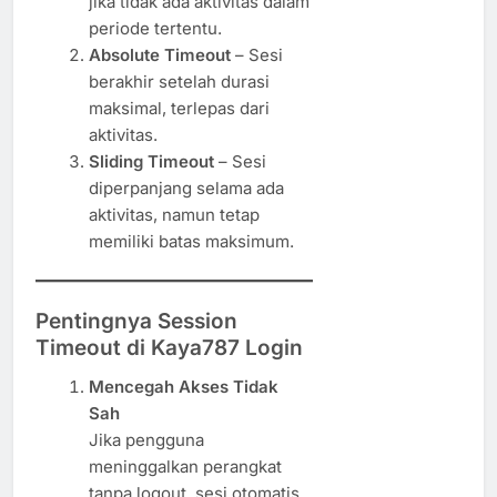
jika tidak ada aktivitas dalam
periode tertentu.
Absolute Timeout
– Sesi
berakhir setelah durasi
maksimal, terlepas dari
aktivitas.
Sliding Timeout
– Sesi
diperpanjang selama ada
aktivitas, namun tetap
memiliki batas maksimum.
Pentingnya Session
Timeout di Kaya787 Login
Mencegah Akses Tidak
Sah
Jika pengguna
meninggalkan perangkat
tanpa logout, sesi otomatis