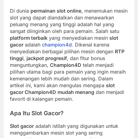
Di dunia
permainan slot online
, menemukan mesin
slot yang dapat diandalkan dan menawarkan
peluang menang yang tinggi adalah hal yang
sangat diinginkan oleh para pemain. Salah satu
platform terbaik
yang menyediakan mesin
slot
gacor
adalah
champion4d
. Dikenal karena
menyediakan berbagai pilihan mesin dengan
RTP
tinggi
,
jackpot progresif
, dan fitur bonus
menguntungkan,
Champion4D
telah menjadi
pilihan utama bagi para pemain yang ingin meraih
kemenangan lebih mudah dan sering. Dalam
artikel ini, kami akan mengulas mengapa
slot
gacor Champion4D
mudah menang
dan menjadi
favorit di kalangan pemain.
Apa Itu Slot Gacor?
Slot gacor
adalah istilah yang digunakan untuk
menggambarkan mesin slot yang sering