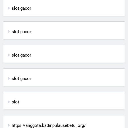
slot gacor
slot gacor
slot gacor
slot gacor
slot
https://anggota.kadinpulausebetul.org/