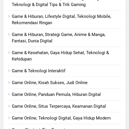
Teknologi & Digital Tips & Trik Gaming
Game & Hiburan, Lifestyle Digital, Teknologi Mobile,
Rekomendasi Ringan
Game & Hiburan, Strategi Game, Anime & Manga,
Fantasi, Dunia Digital
Game & Kesehatan, Gaya Hidup Sehat, Teknologi &
Kehidupan
Game & Teknologi Interaktif
Game Online, Kisah Sukses, Judi Online
Game Online, Panduan Pemula, Hiburan Digital
Game Online, Situs Terpercaya, Keamanan Digital
Game Online, Teknologi Digital, Gaya Hidup Modern