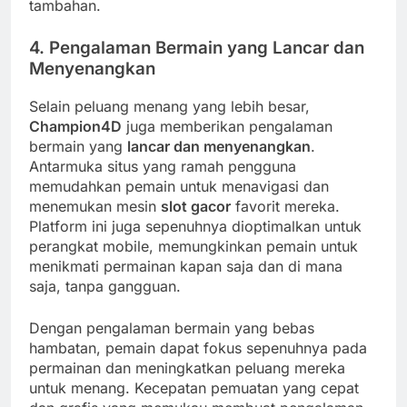
tambahan.
4.
Pengalaman Bermain yang Lancar dan
Menyenangkan
Selain peluang menang yang lebih besar,
Champion4D
juga memberikan pengalaman
bermain yang
lancar dan menyenangkan
.
Antarmuka situs yang ramah pengguna
memudahkan pemain untuk menavigasi dan
menemukan mesin
slot gacor
favorit mereka.
Platform ini juga sepenuhnya dioptimalkan untuk
perangkat mobile, memungkinkan pemain untuk
menikmati permainan kapan saja dan di mana
saja, tanpa gangguan.
Dengan pengalaman bermain yang bebas
hambatan, pemain dapat fokus sepenuhnya pada
permainan dan meningkatkan peluang mereka
untuk menang. Kecepatan pemuatan yang cepat