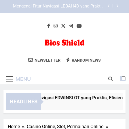
Skip
Panduan Mengakses EDWINSLOT melalui
to
Browser Desktop dan Mobile
content
Panduan Mengakses LEBAH4D melalui Browser
Desktop dan Mobile
Mengenal Fitur Navigasi EDWINSLOT yang
Praktis, Efisien, dan Mudah Dipahami
Mengenal Fitur Navigasi LEBAH4D yang Praktis
dan Efisien untuk Pengguna
Bios Shield
Lindungi Data Anda Dengan Layanan
Panduan Mengakses EDWINSLOT melalui
NEWSLETTER
RANDOM NEWS
Browser Desktop dan Mobile
Keamanan Digital Dari Bios Shield.
Panduan Mengakses LEBAH4D melalui Browser
Solusi Aman Untuk Era Digital.
Desktop dan Mobile
MENU
ngenal Fitur Navigasi EDWINSLOT yang Praktis, Efisien, dan
HEADLINES
Week Ago
Home
Casino Online, Slot, Permainan Online