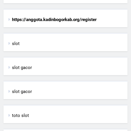
https://anggota.kadinbogorkab.org/register
slot
slot gacor
slot gacor
toto slot