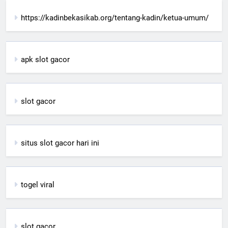
https://kadinbekasikab.org/tentang-kadin/ketua-umum/
apk slot gacor
slot gacor
situs slot gacor hari ini
togel viral
slot gacor