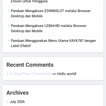
Efisien untuk Pengguna
Panduan Mengakses EDWINSLOT melalui Browser
Desktop dan Mobile
Panduan Mengakses LEBAH4D melalui Browser
Desktop dan Mobile
Panduan Menggunakan Menu Utama KAYA787 dengan
Lebih Efektif
Recent Comments
A WordPress Commenter
on
Hello world!
Archives
July 2026