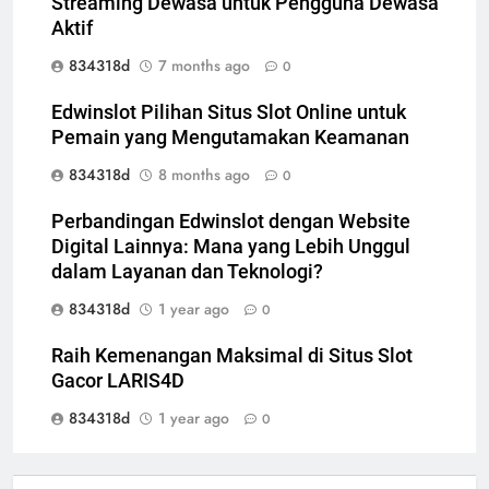
Streaming Dewasa untuk Pengguna Dewasa
Aktif
834318d
7 months ago
0
Edwinslot Pilihan Situs Slot Online untuk
Pemain yang Mengutamakan Keamanan
834318d
8 months ago
0
Perbandingan Edwinslot dengan Website
Digital Lainnya: Mana yang Lebih Unggul
dalam Layanan dan Teknologi?
834318d
1 year ago
0
Raih Kemenangan Maksimal di Situs Slot
Gacor LARIS4D
834318d
1 year ago
0