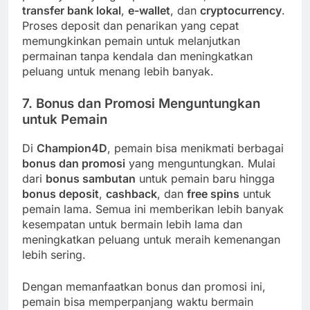
transfer bank lokal
,
e-wallet
, dan
cryptocurrency
.
Proses deposit dan penarikan yang cepat
memungkinkan pemain untuk melanjutkan
permainan tanpa kendala dan meningkatkan
peluang untuk menang lebih banyak.
7.
Bonus dan Promosi Menguntungkan
untuk Pemain
Di
Champion4D
, pemain bisa menikmati berbagai
bonus dan promosi
yang menguntungkan. Mulai
dari
bonus sambutan
untuk pemain baru hingga
bonus deposit
,
cashback
, dan
free spins
untuk
pemain lama. Semua ini memberikan lebih banyak
kesempatan untuk bermain lebih lama dan
meningkatkan peluang untuk meraih kemenangan
lebih sering.
Dengan memanfaatkan bonus dan promosi ini,
pemain bisa memperpanjang waktu bermain