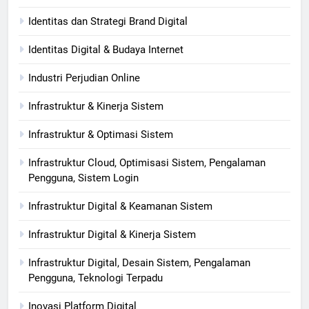
Identitas dan Strategi Brand Digital
Identitas Digital & Budaya Internet
Industri Perjudian Online
Infrastruktur & Kinerja Sistem
Infrastruktur & Optimasi Sistem
Infrastruktur Cloud, Optimisasi Sistem, Pengalaman
Pengguna, Sistem Login
Infrastruktur Digital & Keamanan Sistem
Infrastruktur Digital & Kinerja Sistem
Infrastruktur Digital, Desain Sistem, Pengalaman
Pengguna, Teknologi Terpadu
Inovasi Platform Digital