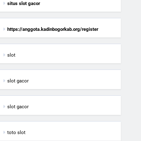
situs slot gacor
https://anggota.kadinbogorkab.org/register
slot
slot gacor
slot gacor
toto slot