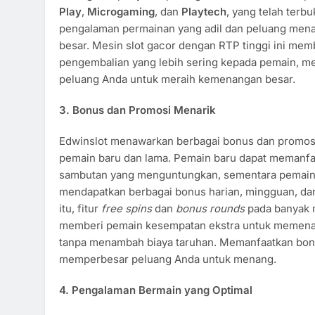
Play
,
Microgaming
, dan
Playtech
, yang telah terb
pengalaman permainan yang adil dan peluang mena
besar. Mesin slot gacor dengan RTP tinggi ini mem
pengembalian yang lebih sering kepada pemain, m
peluang Anda untuk meraih kemenangan besar.
3.
Bonus dan Promosi Menarik
Edwinslot menawarkan berbagai bonus dan promosi
pemain baru dan lama. Pemain baru dapat memanf
sambutan yang menguntungkan, sementara pemain
mendapatkan berbagai bonus harian, mingguan, dan
itu, fitur
free spins
dan
bonus rounds
pada banyak m
memberi pemain kesempatan ekstra untuk memen
tanpa menambah biaya taruhan. Memanfaatkan bonu
memperbesar peluang Anda untuk menang.
4.
Pengalaman Bermain yang Optimal