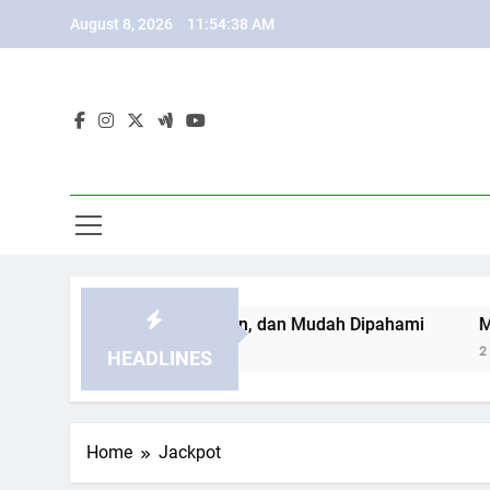
Skip
August 8, 2026
11:54:39 AM
to
content
Bio
Lindungi D
ang Praktis, Efisien, dan Mudah Dipahami
Mengenal Fit
2 Weeks Ago
HEADLINES
Home
Jackpot