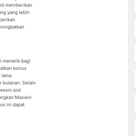
ukti memberikan
ng yang lebih
berikan
eningkatkan
 menarik bagi
aatkan bonus
 lama
 bulanan. Selain
esin slot
angkan Maxwin
s ini dapat