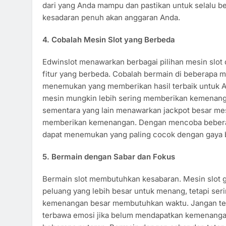
dari yang Anda mampu dan pastikan untuk selalu 
kesadaran penuh akan anggaran Anda.
4.
Cobalah Mesin Slot yang Berbeda
Edwinslot menawarkan berbagai pilihan mesin slot
fitur yang berbeda. Cobalah bermain di beberapa m
menemukan yang memberikan hasil terbaik untuk 
mesin mungkin lebih sering memberikan kemenanga
sementara yang lain menawarkan jackpot besar mes
memberikan kemenangan. Dengan mencoba bebera
dapat menemukan yang paling cocok dengan gaya 
5.
Bermain dengan Sabar dan Fokus
Bermain slot membutuhkan kesabaran. Mesin slot
peluang yang lebih besar untuk menang, tetapi serin
kemenangan besar membutuhkan waktu. Jangan te
terbawa emosi jika belum mendapatkan kemenanga