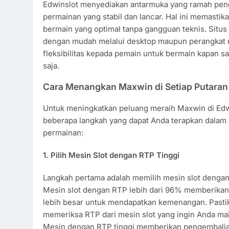
Edwinslot menyediakan antarmuka yang ramah pen
permainan yang stabil dan lancar. Hal ini memasti
bermain yang optimal tanpa gangguan teknis. Situs 
dengan mudah melalui desktop maupun perangkat 
fleksibilitas kepada pemain untuk bermain kapan sa
saja.
Cara Menangkan Maxwin di Setiap Putaran 
Untuk meningkatkan peluang meraih Maxwin di Edw
beberapa langkah yang dapat Anda terapkan dalam 
permainan:
1.
Pilih Mesin Slot dengan RTP Tinggi
Langkah pertama adalah memilih mesin slot dengan
Mesin slot dengan RTP lebih dari 96% memberikan
lebih besar untuk mendapatkan kemenangan. Pasti
memeriksa RTP dari mesin slot yang ingin Anda mai
Mesin dengan RTP tinggi memberikan pengembalia