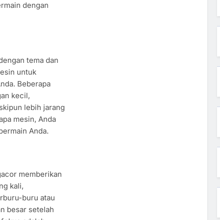
bermain dengan
 dengan tema dan
esin untuk
Anda. Beberapa
n kecil,
kipun lebih jarang
pa mesin, Anda
bermain Anda.
 gacor memberikan
g kali,
rburu-buru atau
n besar setelah