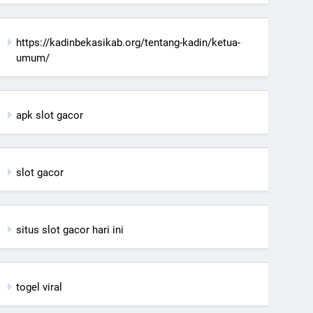
https://kadinbekasikab.org/tentang-kadin/ketua-
umum/
apk slot gacor
slot gacor
situs slot gacor hari ini
togel viral