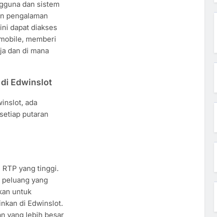
gguna dan sistem
kan pengalaman
ini dapat diakses
mobile, memberi
ja dan di mana
di Edwinslot
inslot, ada
setiap putaran
 RTP yang tinggi.
 peluang yang
kan untuk
nkan di Edwinslot.
n yang lebih besar