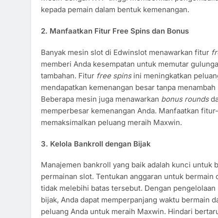
kepada pemain dalam bentuk kemenangan.
2.
Manfaatkan Fitur Free Spins dan Bonus
Banyak mesin slot di Edwinslot menawarkan fitur
f
memberi Anda kesempatan untuk memutar gulungan
tambahan. Fitur
free spins
ini meningkatkan peluan
mendapatkan kemenangan besar tanpa menambah ri
Beberapa mesin juga menawarkan
bonus rounds
d
memperbesar kemenangan Anda. Manfaatkan fitur-fi
memaksimalkan peluang meraih Maxwin.
3.
Kelola Bankroll dengan Bijak
Manajemen bankroll yang baik adalah kunci untuk 
permainan slot. Tentukan anggaran untuk bermain 
tidak melebihi batas tersebut. Dengan pengelolaan 
bijak, Anda dapat memperpanjang waktu bermain d
peluang Anda untuk meraih Maxwin. Hindari bertar