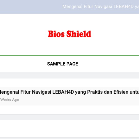
Mengenal Fitur Navigasi LEBAH4D ya
Panduan Mengakses EDWINSLOT 
Panduan Mengakses LEBAH4D 
s Shield
Mengenal Fitur Navigasi EDWINSLOT yang 
ata Anda Dengan Layanan Keamanan Digital Dari Bios Shield. S
Mengenal Fitur Navigasi LEBAH4D ya
SAMPLE PAGE
Panduan Mengakses EDWINSLOT 
Panduan Mengakses LEBAH4D 
ur Navigasi LEBAH4D yang Praktis dan Efisien untuk Pengguna