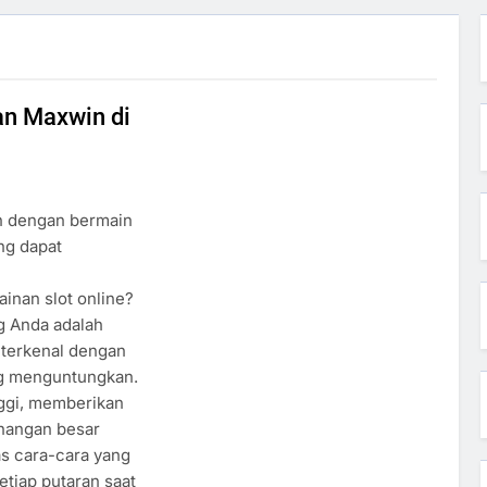
an Maxwin di
n dengan bermain
ang dapat
inan slot online?
g Anda adalah
g terkenal dengan
g menguntungkan.
ggi, memberikan
nangan besar
as cara-cara yang
tiap putaran saat