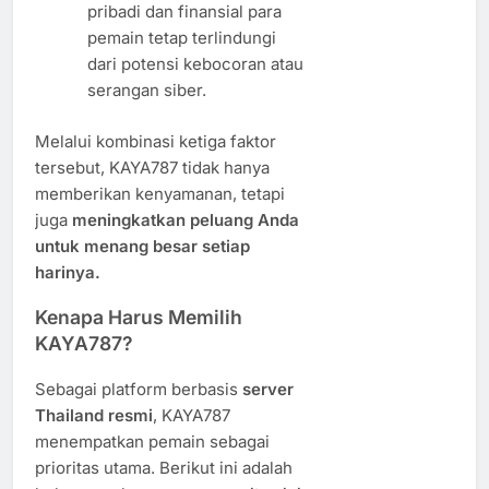
pribadi dan finansial para
pemain tetap terlindungi
dari potensi kebocoran atau
serangan siber.
Melalui kombinasi ketiga faktor
tersebut, KAYA787 tidak hanya
memberikan kenyamanan, tetapi
juga
meningkatkan peluang Anda
untuk menang besar setiap
harinya.
Kenapa Harus Memilih
KAYA787?
Sebagai platform berbasis
server
Thailand resmi
, KAYA787
menempatkan pemain sebagai
prioritas utama. Berikut ini adalah