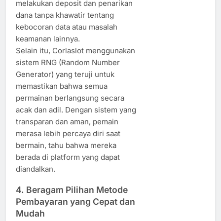
melakukan deposit dan penarikan
dana tanpa khawatir tentang
kebocoran data atau masalah
keamanan lainnya.
Selain itu, Corlaslot menggunakan
sistem RNG (Random Number
Generator) yang teruji untuk
memastikan bahwa semua
permainan berlangsung secara
acak dan adil. Dengan sistem yang
transparan dan aman, pemain
merasa lebih percaya diri saat
bermain, tahu bahwa mereka
berada di platform yang dapat
diandalkan.
4. Beragam Pilihan Metode
Pembayaran yang Cepat dan
Mudah