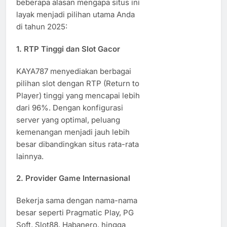
beberapa alasan mengapa situs ini
layak menjadi pilihan utama Anda
di tahun 2025:
1.
RTP Tinggi dan Slot Gacor
KAYA787 menyediakan berbagai
pilihan slot dengan RTP (Return to
Player) tinggi yang mencapai lebih
dari 96%. Dengan konfigurasi
server yang optimal, peluang
kemenangan menjadi jauh lebih
besar dibandingkan situs rata-rata
lainnya.
2.
Provider Game Internasional
Bekerja sama dengan nama-nama
besar seperti Pragmatic Play, PG
Soft, Slot88, Habanero, hingga