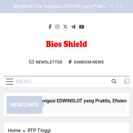
Skip
Panduan Mengakses EDWINSLOT melalui
to
Browser Desktop dan Mobile
content
Panduan Mengakses LEBAH4D melalui Browser
Desktop dan Mobile
Mengenal Fitur Navigasi EDWINSLOT yang
Praktis, Efisien, dan Mudah Dipahami
Mengenal Fitur Navigasi LEBAH4D yang Praktis
dan Efisien untuk Pengguna
Bios Shield
Lindungi Data Anda Dengan Layanan
Panduan Mengakses EDWINSLOT melalui
NEWSLETTER
RANDOM NEWS
Browser Desktop dan Mobile
Keamanan Digital Dari Bios Shield.
Panduan Mengakses LEBAH4D melalui Browser
Solusi Aman Untuk Era Digital.
Desktop dan Mobile
MENU
ngenal Fitur Navigasi EDWINSLOT yang Praktis, Efisien, dan
HEADLINES
eeks Ago
Home
RTP Tinggi