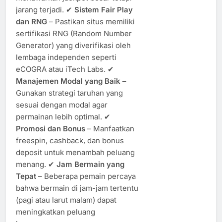
jarang terjadi. ✔
Sistem Fair Play
dan RNG
– Pastikan situs memiliki
sertifikasi RNG (Random Number
Generator) yang diverifikasi oleh
lembaga independen seperti
eCOGRA atau iTech Labs. ✔
Manajemen Modal yang Baik
–
Gunakan strategi taruhan yang
sesuai dengan modal agar
permainan lebih optimal. ✔
Promosi dan Bonus
– Manfaatkan
freespin, cashback, dan bonus
deposit untuk menambah peluang
menang. ✔
Jam Bermain yang
Tepat
– Beberapa pemain percaya
bahwa bermain di jam-jam tertentu
(pagi atau larut malam) dapat
meningkatkan peluang