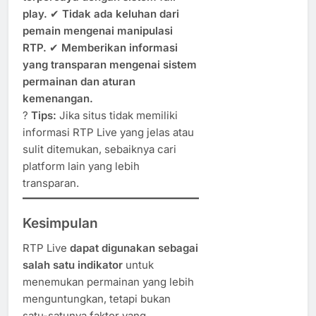
play.
✔
Tidak ada keluhan dari
pemain mengenai manipulasi
RTP.
✔
Memberikan informasi
yang transparan mengenai sistem
permainan dan aturan
kemenangan.
?
Tips:
Jika situs tidak memiliki
informasi RTP Live yang jelas atau
sulit ditemukan, sebaiknya cari
platform lain yang lebih
transparan.
Kesimpulan
RTP Live
dapat digunakan sebagai
salah satu indikator
untuk
menemukan permainan yang lebih
menguntungkan, tetapi bukan
satu-satunya faktor yang