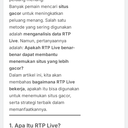
Banyak pemain mencari
situs
gacor
untuk meningkatkan
peluang menang. Salah satu
metode yang sering digunakan
adalah
menganalisis data RTP
Live
. Namun, pertanyaannya
adalah:
Apakah RTP Live benar-
benar dapat membantu
menemukan situs yang lebih
gacor?
Dalam artikel ini, kita akan
membahas
bagaimana RTP Live
bekerja
, apakah itu bisa digunakan
untuk menemukan situs gacor,
serta strategi terbaik dalam
memanfaatkannya.
1. Apa Itu RTP Live?