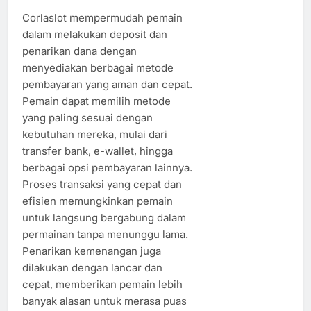
Corlaslot mempermudah pemain
dalam melakukan deposit dan
penarikan dana dengan
menyediakan berbagai metode
pembayaran yang aman dan cepat.
Pemain dapat memilih metode
yang paling sesuai dengan
kebutuhan mereka, mulai dari
transfer bank, e-wallet, hingga
berbagai opsi pembayaran lainnya.
Proses transaksi yang cepat dan
efisien memungkinkan pemain
untuk langsung bergabung dalam
permainan tanpa menunggu lama.
Penarikan kemenangan juga
dilakukan dengan lancar dan
cepat, memberikan pemain lebih
banyak alasan untuk merasa puas