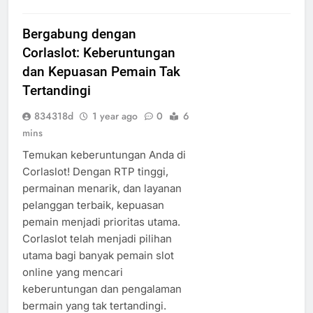
Bergabung dengan
Corlaslot: Keberuntungan
dan Kepuasan Pemain Tak
Tertandingi
834318d
1 year ago
0
6
mins
Temukan keberuntungan Anda di
Corlaslot! Dengan RTP tinggi,
permainan menarik, dan layanan
pelanggan terbaik, kepuasan
pemain menjadi prioritas utama.
Corlaslot telah menjadi pilihan
utama bagi banyak pemain slot
online yang mencari
keberuntungan dan pengalaman
bermain yang tak tertandingi.