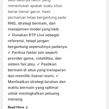
menentukan apakah suatu situs
benar-benar gacor. Hasil
permainan tetap bergantung pada
RNG, strategi bermain, dan
manajemen modal yang baik
.
✔
Gunakan RTP Live sebagai
referensi, tetapi jangan
bergantung sepenuhnya padanya.
✔
Periksa faktor lain seperti
provider game, volatilitas, dan
sistem fair play.
✔
Pastikan
bermain di situs yang transparan
dan memiliki lisensi resmi.
✔
Manfaatkan strategi taruhan dan
waktu bermain yang optimal
untuk meningkatkan peluang
menang.
Read More