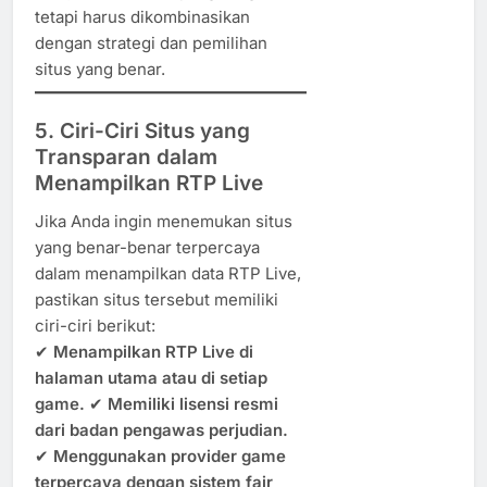
tetapi harus dikombinasikan
dengan strategi dan pemilihan
situs yang benar.
5. Ciri-Ciri Situs yang
Transparan dalam
Menampilkan RTP Live
Jika Anda ingin menemukan situs
yang benar-benar terpercaya
dalam menampilkan data RTP Live,
pastikan situs tersebut memiliki
ciri-ciri berikut:
✔
Menampilkan RTP Live di
halaman utama atau di setiap
game.
✔
Memiliki lisensi resmi
dari badan pengawas perjudian.
✔
Menggunakan provider game
terpercaya dengan sistem fair