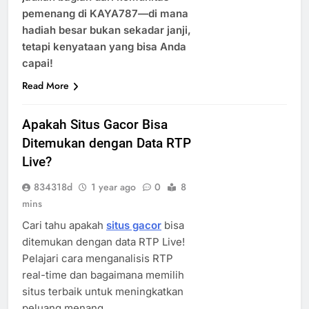
pemenang di KAYA787—di mana
hadiah besar bukan sekadar janji,
tetapi kenyataan yang bisa Anda
capai!
Read More
Apakah Situs Gacor Bisa
Ditemukan dengan Data RTP
Live?
834318d
1 year ago
0
8
mins
Cari tahu apakah
situs gacor
bisa
ditemukan dengan data RTP Live!
Pelajari cara menganalisis RTP
real-time dan bagaimana memilih
situs terbaik untuk meningkatkan
peluang menang.