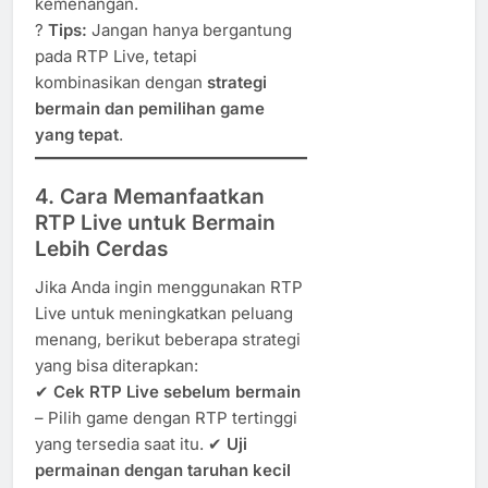
kemenangan.
?
Tips:
Jangan hanya bergantung
pada RTP Live, tetapi
kombinasikan dengan
strategi
bermain dan pemilihan game
yang tepat
.
4. Cara Memanfaatkan
RTP Live untuk Bermain
Lebih Cerdas
Jika Anda ingin menggunakan RTP
Live untuk meningkatkan peluang
menang, berikut beberapa strategi
yang bisa diterapkan:
✔
Cek RTP Live sebelum bermain
– Pilih game dengan RTP tertinggi
yang tersedia saat itu. ✔
Uji
permainan dengan taruhan kecil