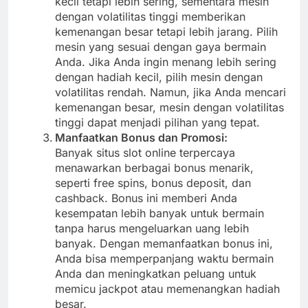
kecil tetapi lebih sering, sementara mesin
dengan volatilitas tinggi memberikan
kemenangan besar tetapi lebih jarang. Pilih
mesin yang sesuai dengan gaya bermain
Anda. Jika Anda ingin menang lebih sering
dengan hadiah kecil, pilih mesin dengan
volatilitas rendah. Namun, jika Anda mencari
kemenangan besar, mesin dengan volatilitas
tinggi dapat menjadi pilihan yang tepat.
Manfaatkan Bonus dan Promosi:
Banyak situs slot online terpercaya
menawarkan berbagai bonus menarik,
seperti free spins, bonus deposit, dan
cashback. Bonus ini memberi Anda
kesempatan lebih banyak untuk bermain
tanpa harus mengeluarkan uang lebih
banyak. Dengan memanfaatkan bonus ini,
Anda bisa memperpanjang waktu bermain
Anda dan meningkatkan peluang untuk
memicu jackpot atau memenangkan hadiah
besar.