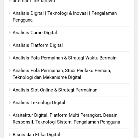
alternatif link laris4d
Analisis Digital | Teknologi & Inovasi | Pengalaman
Pengguna
Analisis Game Digital
Analisis Platform Digital
Analisis Pola Permainan & Strategi Waktu Bermain
Analisis Pola Permainan, Studi Perilaku Pemain,
Teknologi dan Mekanisme Digital
Analisis Slot Online & Strategi Permainan
Analisis Teknologi Digital
Arsitektur Digital, Platform Multi Perangkat, Desain
Responsif, Teknologi Sistem, Pengalaman Pengguna
Bisnis dan Etika Digital