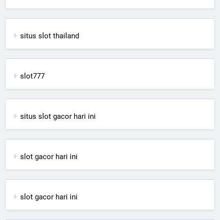
situs slot thailand
slot777
situs slot gacor hari ini
slot gacor hari ini
slot gacor hari ini