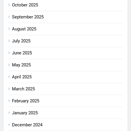
October 2025
September 2025
August 2025
July 2025
June 2025
May 2025
April 2025
March 2025
February 2025
January 2025
December 2024