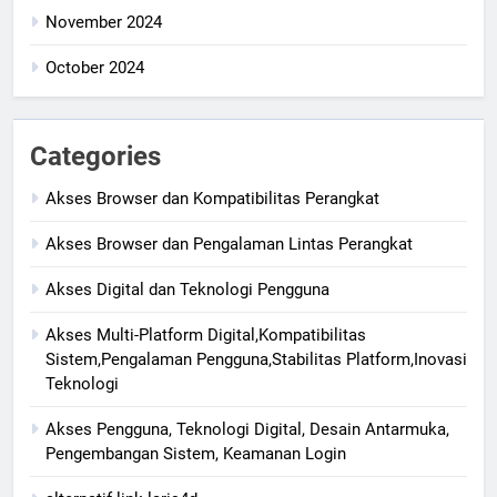
November 2024
October 2024
Categories
Akses Browser dan Kompatibilitas Perangkat
Akses Browser dan Pengalaman Lintas Perangkat
Akses Digital dan Teknologi Pengguna
Akses Multi-Platform Digital,Kompatibilitas
Sistem,Pengalaman Pengguna,Stabilitas Platform,Inovasi
Teknologi
Akses Pengguna, Teknologi Digital, Desain Antarmuka,
Pengembangan Sistem, Keamanan Login