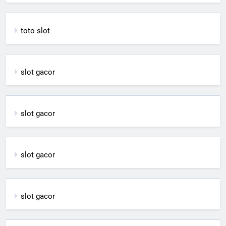
toto slot
slot gacor
slot gacor
slot gacor
slot gacor