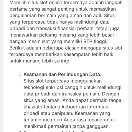
Memilih situs slot online terpercaya adalah langkah
pertama yang sangat penting untuk memastikan
pengalaman bermain yang aman dan adil. Situs
yang terpercaya tidak hanya melindungi data
pribadi dan transaksi finansial pemain, tetapi juga
menawarkan peluang menang yang lebih besar
dengan mesin slot yang memiliki RTP tinggi.
Berikut adalah beberapa alasan mengapa situs slot
terpercaya memberikan kesempatan lebih baik
untuk menang lebih sering:
Keamanan dan Perlindungan Data:
Situs slot terpercaya menggunakan
teknologi enkripsi canggih untuk melindungi
data pribadi dan transaksi pemain. Dengan
situs yang aman, Anda dapat bermain tanpa
khawatir tentang kebocoran informasi
pribadi atau penipuan. Keamanan yang
terjamin memberi Anda rasa tenang untuk
menikmati permainan tanpa gangguan.