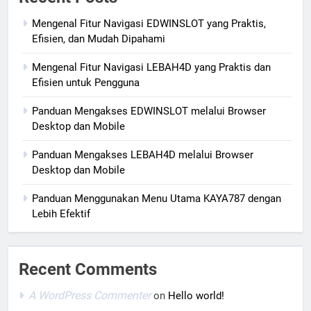
Mengenal Fitur Navigasi EDWINSLOT yang Praktis,
Efisien, dan Mudah Dipahami
Mengenal Fitur Navigasi LEBAH4D yang Praktis dan
Efisien untuk Pengguna
Panduan Mengakses EDWINSLOT melalui Browser
Desktop dan Mobile
Panduan Mengakses LEBAH4D melalui Browser
Desktop dan Mobile
Panduan Menggunakan Menu Utama KAYA787 dengan
Lebih Efektif
Recent Comments
A WordPress Commenter
on
Hello world!