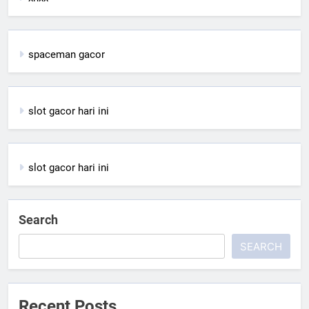
spaceman gacor
slot gacor hari ini
slot gacor hari ini
Search
SEARCH
Recent Posts