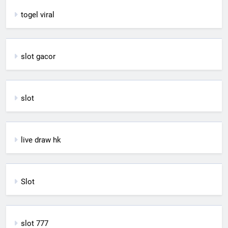
togel viral
slot gacor
slot
live draw hk
Slot
slot 777