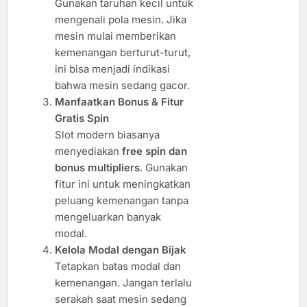
Gunakan taruhan kecil untuk
mengenali pola mesin. Jika
mesin mulai memberikan
kemenangan berturut-turut,
ini bisa menjadi indikasi
bahwa mesin sedang gacor.
Manfaatkan Bonus & Fitur
Gratis Spin
Slot modern biasanya
menyediakan
free spin dan
bonus multipliers
. Gunakan
fitur ini untuk meningkatkan
peluang kemenangan tanpa
mengeluarkan banyak
modal.
Kelola Modal dengan Bijak
Tetapkan batas modal dan
kemenangan. Jangan terlalu
serakah saat mesin sedang