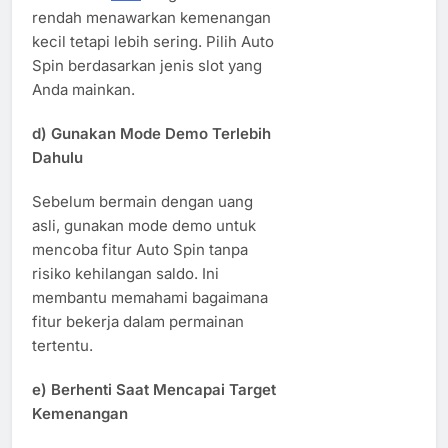
rendah menawarkan kemenangan
kecil tetapi lebih sering. Pilih Auto
Spin berdasarkan jenis slot yang
Anda mainkan.
d) Gunakan Mode Demo Terlebih
Dahulu
Sebelum bermain dengan uang
asli, gunakan mode demo untuk
mencoba fitur Auto Spin tanpa
risiko kehilangan saldo. Ini
membantu memahami bagaimana
fitur bekerja dalam permainan
tertentu.
e) Berhenti Saat Mencapai Target
Kemenangan