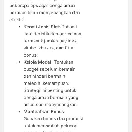
beberapa tips agar pengalaman
bermain lebih menyenangkan dan
efektif:
Kenali Jenis Slot:
Pahami
karakteristik tiap permainan,
termasuk jumlah paylines,
simbol khusus, dan fitur
bonus.
Kelola Modal:
Tentukan
budget sebelum bermain
dan hindari bermain
melebihi kemampuan.
Strategi ini penting untuk
pengalaman bermain yang
aman dan menyenangkan.
Manfaatkan Bonus:
Gunakan bonus dan promosi
untuk menambah peluang