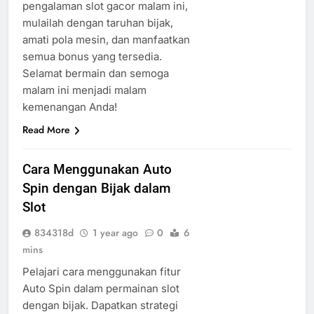
pengalaman slot gacor malam ini,
mulailah dengan taruhan bijak,
amati pola mesin, dan manfaatkan
semua bonus yang tersedia.
Selamat bermain dan semoga
malam ini menjadi malam
kemenangan Anda!
Read More
Cara Menggunakan Auto
Spin dengan Bijak dalam
Slot
834318d
1 year ago
0
6
mins
Pelajari cara menggunakan fitur
Auto Spin dalam permainan slot
dengan bijak. Dapatkan strategi