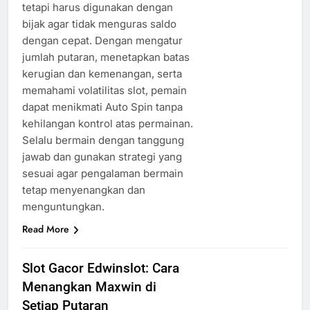
tetapi harus digunakan dengan
bijak agar tidak menguras saldo
dengan cepat. Dengan mengatur
jumlah putaran, menetapkan batas
kerugian dan kemenangan, serta
memahami volatilitas slot, pemain
dapat menikmati Auto Spin tanpa
kehilangan kontrol atas permainan.
Selalu bermain dengan tanggung
jawab dan gunakan strategi yang
sesuai agar pengalaman bermain
tetap menyenangkan dan
menguntungkan.
Read More
Slot Gacor Edwinslot: Cara
Menangkan Maxwin di
Setiap Putaran