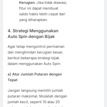
Kerugian
: Jika tidak diawasi,
fitur ini dapat membuat
saldo habis lebih cepat dari
yang diharapkan.
4. Strategi Menggunakan
Auto Spin dengan Bijak
Agar tetap mengontrol permainan
dan menghindari kerugian besar,
berikut beberapa strategi bijak
dalam menggunakan Auto Spin:
a) Atur Jumlah Putaran dengan
Tepat
Jangan langsung memilih jumlah
putaran maksimal. Mulailah dengan
jumlah kecil, seperti 10 atau 20