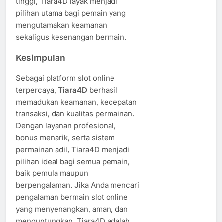
tinggi, Tiara4D layak menjadi
pilihan utama bagi pemain yang
mengutamakan keamanan
sekaligus kesenangan bermain.
Kesimpulan
Sebagai platform slot online
terpercaya,
Tiara4D
berhasil
memadukan keamanan, kecepatan
transaksi, dan kualitas permainan.
Dengan layanan profesional,
bonus menarik, serta sistem
permainan adil, Tiara4D menjadi
pilihan ideal bagi semua pemain,
baik pemula maupun
berpengalaman. Jika Anda mencari
pengalaman bermain slot online
yang menyenangkan, aman, dan
menguntungkan, Tiara4D adalah