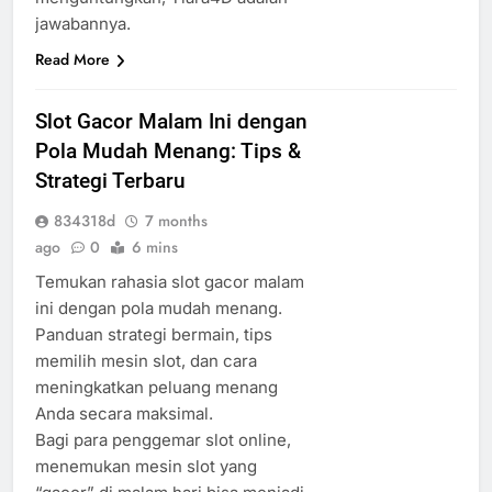
jawabannya.
Read More
Slot Gacor Malam Ini dengan
Pola Mudah Menang: Tips &
Strategi Terbaru
834318d
7 months
ago
0
6 mins
Temukan rahasia slot gacor malam
ini dengan pola mudah menang.
Panduan strategi bermain, tips
memilih mesin slot, dan cara
meningkatkan peluang menang
Anda secara maksimal.
Bagi para penggemar slot online,
menemukan mesin slot yang