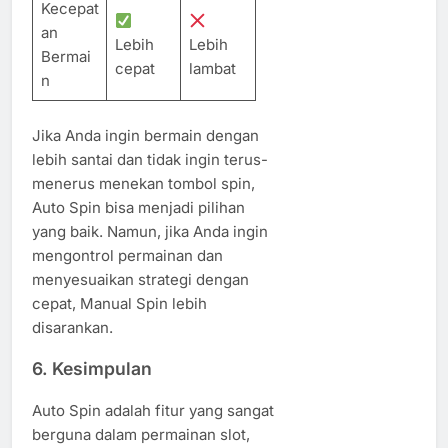
Kecepat
an
Lebih
Lebih
Bermai
cepat
lambat
n
Jika Anda ingin bermain dengan
lebih santai dan tidak ingin terus-
menerus menekan tombol spin,
Auto Spin bisa menjadi pilihan
yang baik. Namun, jika Anda ingin
mengontrol permainan dan
menyesuaikan strategi dengan
cepat, Manual Spin lebih
disarankan.
6. Kesimpulan
Auto Spin adalah fitur yang sangat
berguna dalam permainan slot,