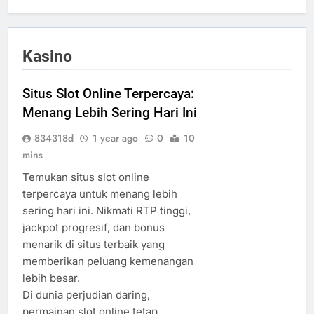
Kasino
Situs Slot Online Terpercaya:
Menang Lebih Sering Hari Ini
834318d
1 year ago
0
10
mins
Temukan situs slot online
terpercaya untuk menang lebih
sering hari ini. Nikmati RTP tinggi,
jackpot progresif, dan bonus
menarik di situs terbaik yang
memberikan peluang kemenangan
lebih besar.
Di dunia perjudian daring,
permainan slot online tetap