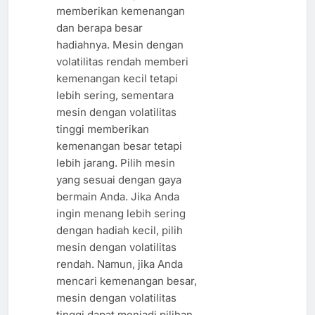
memberikan kemenangan
dan berapa besar
hadiahnya. Mesin dengan
volatilitas rendah memberi
kemenangan kecil tetapi
lebih sering, sementara
mesin dengan volatilitas
tinggi memberikan
kemenangan besar tetapi
lebih jarang. Pilih mesin
yang sesuai dengan gaya
bermain Anda. Jika Anda
ingin menang lebih sering
dengan hadiah kecil, pilih
mesin dengan volatilitas
rendah. Namun, jika Anda
mencari kemenangan besar,
mesin dengan volatilitas
tinggi dapat menjadi pilihan