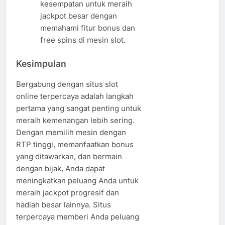
kesempatan untuk meraih
jackpot besar dengan
memahami fitur bonus dan
free spins di mesin slot.
Kesimpulan
Bergabung dengan situs slot
online terpercaya adalah langkah
pertama yang sangat penting untuk
meraih kemenangan lebih sering.
Dengan memilih mesin dengan
RTP tinggi, memanfaatkan bonus
yang ditawarkan, dan bermain
dengan bijak, Anda dapat
meningkatkan peluang Anda untuk
meraih jackpot progresif dan
hadiah besar lainnya. Situs
terpercaya memberi Anda peluang