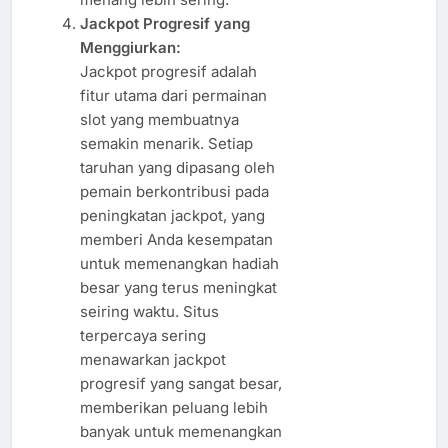
Jackpot Progresif yang
Menggiurkan:
Jackpot progresif adalah
fitur utama dari permainan
slot yang membuatnya
semakin menarik. Setiap
taruhan yang dipasang oleh
pemain berkontribusi pada
peningkatan jackpot, yang
memberi Anda kesempatan
untuk memenangkan hadiah
besar yang terus meningkat
seiring waktu. Situs
terpercaya sering
menawarkan jackpot
progresif yang sangat besar,
memberikan peluang lebih
banyak untuk memenangkan