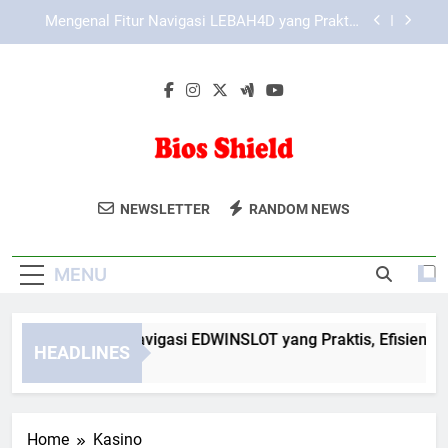
Skip
Panduan Mengakses EDWINSLOT melalui
to
Browser Desktop dan Mobile
content
Panduan Mengakses LEBAH4D melalui Browser
Desktop dan Mobile
Mengenal Fitur Navigasi EDWINSLOT yang
Praktis, Efisien, dan Mudah Dipahami
Mengenal Fitur Navigasi LEBAH4D yang Praktis
dan Efisien untuk Pengguna
Bios Shield
Lindungi Data Anda Dengan Layanan
Panduan Mengakses EDWINSLOT melalui
NEWSLETTER
RANDOM NEWS
Browser Desktop dan Mobile
Keamanan Digital Dari Bios Shield.
Panduan Mengakses LEBAH4D melalui Browser
Solusi Aman Untuk Era Digital.
Desktop dan Mobile
MENU
ngenal Fitur Navigasi EDWINSLOT yang Praktis, Efisien, dan
HEADLINES
Weeks Ago
Home
Kasino