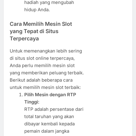
hadiah yang mengubah
hidup Anda.
Cara Memilih Mesin Slot
yang Tepat di Situs
Terpercaya
Untuk memenangkan lebih sering
di situs slot online terpercaya,
Anda perlu memilih mesin slot
yang memberikan peluang terbaik.
Berikut adalah beberapa cara
untuk memilih mesin slot terbaik:
Pilih Mesin dengan RTP
Tinggi:
RTP adalah persentase dari
total taruhan yang akan
dibayar kembali kepada
pemain dalam jangka