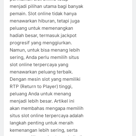
menjadi pilihan utama bagi banyak
pemain. Slot online tidak hanya
menawarkan hiburan, tetapi juga
peluang untuk memenangkan
hadiah besar, termasuk jackpot
progresif yang menggiurkan.
Namun, untuk bisa menang lebih
sering, Anda perlu memilih situs
slot online terpercaya yang
menawarkan peluang terbaik.
Dengan mesin slot yang memiliki
RTP (Return to Player) tinggi,
peluang Anda untuk menang
menjadi lebih besar. Artikel ini
akan membahas mengapa memilih
situs slot online terpercaya adalah
langkah penting untuk meraih
kemenangan lebih sering, serta