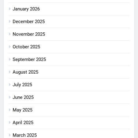
January 2026
December 2025
November 2025
October 2025
September 2025
August 2025
July 2025
June 2025
May 2025
April 2025
March 2025