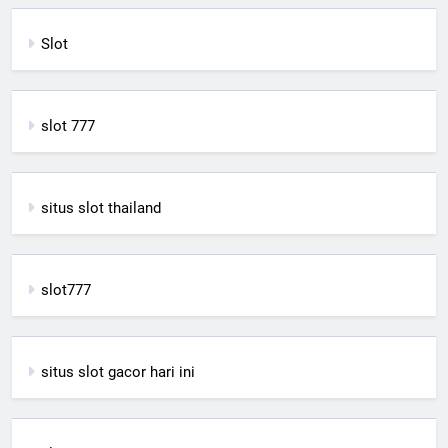
Slot
slot 777
situs slot thailand
slot777
situs slot gacor hari ini