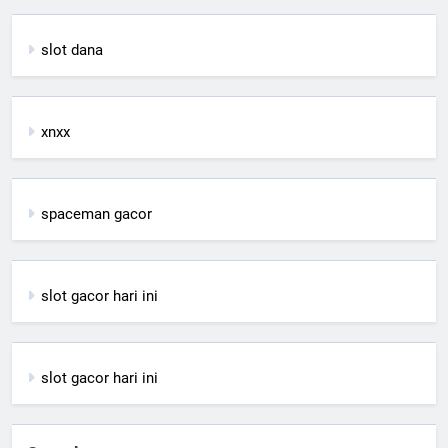
slot dana
xnxx
spaceman gacor
slot gacor hari ini
slot gacor hari ini