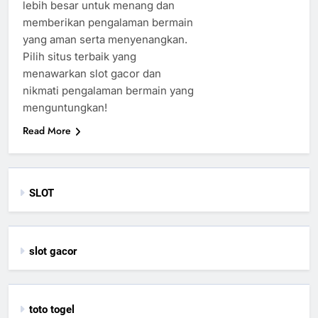
lebih besar untuk menang dan
memberikan pengalaman bermain
yang aman serta menyenangkan.
Pilih situs terbaik yang
menawarkan slot gacor dan
nikmati pengalaman bermain yang
menguntungkan!
Read More
SLOT
slot gacor
toto togel