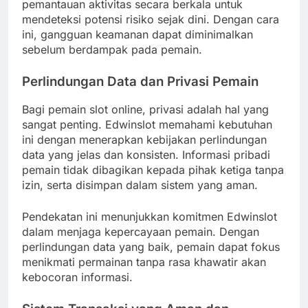
pemantauan aktivitas secara berkala untuk
mendeteksi potensi risiko sejak dini. Dengan cara
ini, gangguan keamanan dapat diminimalkan
sebelum berdampak pada pemain.
Perlindungan Data dan Privasi Pemain
Bagi pemain slot online, privasi adalah hal yang
sangat penting. Edwinslot memahami kebutuhan
ini dengan menerapkan kebijakan perlindungan
data yang jelas dan konsisten. Informasi pribadi
pemain tidak dibagikan kepada pihak ketiga tanpa
izin, serta disimpan dalam sistem yang aman.
Pendekatan ini menunjukkan komitmen Edwinslot
dalam menjaga kepercayaan pemain. Dengan
perlindungan data yang baik, pemain dapat fokus
menikmati permainan tanpa rasa khawatir akan
kebocoran informasi.