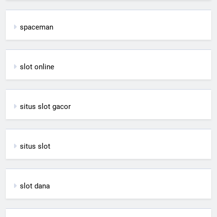
spaceman
slot online
situs slot gacor
situs slot
slot dana