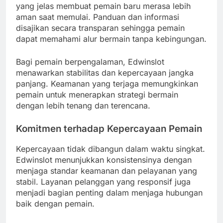
yang jelas membuat pemain baru merasa lebih
aman saat memulai. Panduan dan informasi
disajikan secara transparan sehingga pemain
dapat memahami alur bermain tanpa kebingungan.
Bagi pemain berpengalaman, Edwinslot
menawarkan stabilitas dan kepercayaan jangka
panjang. Keamanan yang terjaga memungkinkan
pemain untuk menerapkan strategi bermain
dengan lebih tenang dan terencana.
Komitmen terhadap Kepercayaan Pemain
Kepercayaan tidak dibangun dalam waktu singkat.
Edwinslot menunjukkan konsistensinya dengan
menjaga standar keamanan dan pelayanan yang
stabil. Layanan pelanggan yang responsif juga
menjadi bagian penting dalam menjaga hubungan
baik dengan pemain.