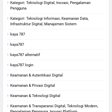
Kategori: Teknologi Digital, Inovasi, Pengalaman
Pengguna
Kategori: Teknologi Informasi, Keamanan Data,
Infrastruktur Digital, Manajemen Sistem
kaya 787
kaya787
kaya787 alternatif
kaya787 login
Keamanan & Autentikasi Digital
Keamanan & Privasi Digital
Keamanan & Teknologi Digital
Keamanan & Transparansi Digital, Teknologi Modern,
Pengalaman Pengguna, Inovasi Platform