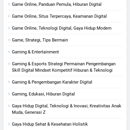
Game Online, Panduan Pemula, Hiburan Digital
Game Online, Situs Terpercaya, Keamanan Digital
Game Online, Teknologi Digital, Gaya Hidup Modern
Game, Strategi, Tips Bermain
Gaming & Entertainment
Gaming & Esports Strategi Permainan Pengembangan
Skill Digital Mindset Kompetitif Hiburan & Teknologi
Gaming & Pengembangan Karakter Digital
Gaming, Edukasi, Hiburan Digital
Gaya Hidup Digital, Teknologi & Inovasi, Kreativitas Anak
Muda, Generasi Z
Gaya Hidup Sehat & Kesehatan Holistik