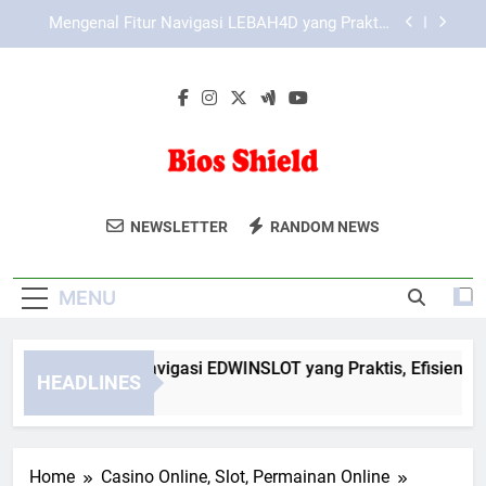
Skip
Panduan Mengakses EDWINSLOT melalui
to
Browser Desktop dan Mobile
content
Panduan Mengakses LEBAH4D melalui Browser
Desktop dan Mobile
Mengenal Fitur Navigasi EDWINSLOT yang
Praktis, Efisien, dan Mudah Dipahami
Mengenal Fitur Navigasi LEBAH4D yang Praktis
dan Efisien untuk Pengguna
Bios Shield
Lindungi Data Anda Dengan Layanan
Panduan Mengakses EDWINSLOT melalui
NEWSLETTER
RANDOM NEWS
Browser Desktop dan Mobile
Keamanan Digital Dari Bios Shield.
Panduan Mengakses LEBAH4D melalui Browser
Solusi Aman Untuk Era Digital.
Desktop dan Mobile
MENU
ngenal Fitur Navigasi EDWINSLOT yang Praktis, Efisien, dan
HEADLINES
Weeks Ago
Home
Casino Online, Slot, Permainan Online