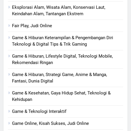
Eksplorasi Alam, Wisata Alam, Konservasi Laut,
Keindahan Alam, Tantangan Ekstrem
Fair Play, Judi Online
Game & Hiburan Keterampilan & Pengembangan Diri
Teknologi & Digital Tips & Trik Gaming
Game & Hiburan, Lifestyle Digital, Teknologi Mobile,
Rekomendasi Ringan
Game & Hiburan, Strategi Game, Anime & Manga,
Fantasi, Dunia Digital
Game & Kesehatan, Gaya Hidup Sehat, Teknologi &
Kehidupan
Game & Teknologi Interaktif
Game Online, Kisah Sukses, Judi Online