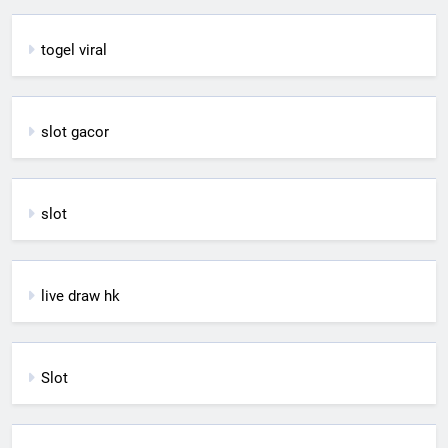
togel viral
slot gacor
slot
live draw hk
Slot