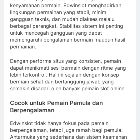
kenyamanan bermain. Edwinslot menghadirkan
lingkungan permainan yang stabil, minim
gangguan teknis, dan mudah diakses melalui
berbagai perangkat. Stabilitas sistem ini penting
untuk mencegah gangguan yang dapat
memengaruhi pengalaman bermain maupun hasil
permainan.
Dengan performa situs yang konsisten, pemain
dapat menikmati sesi bermain dengan ritme yang
lebih terkontrol. Hal ini sejalan dengan konsep
bermain sehat dan bertanggung jawab yang
semakin disadari oleh banyak pemain slot online.
Cocok untuk Pemain Pemula dan
Berpengalaman
Edwinslot tidak hanya fokus pada pemain
berpengalaman, tetapi juga ramah bagi pemula.
Antarmuka yang sederhana dan sistem keamanan