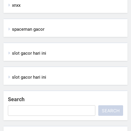
xnxx
spaceman gacor
slot gacor hari ini
slot gacor hari ini
Search
SEARCH