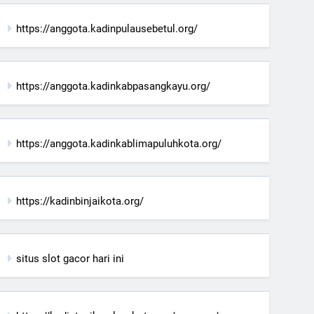
https://anggota.kadinpulausebetul.org/
https://anggota.kadinkabpasangkayu.org/
https://anggota.kadinkablimapuluhkota.org/
https://kadinbinjaikota.org/
situs slot gacor hari ini