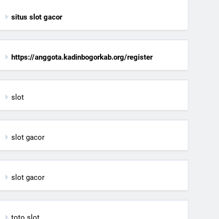
situs slot gacor
https://anggota.kadinbogorkab.org/register
slot
slot gacor
slot gacor
toto slot