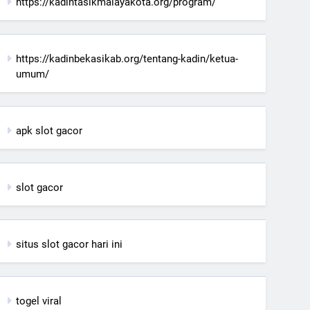
https://kadintasikmalayakota.org/program/
https://kadinbekasikab.org/tentang-kadin/ketua-
umum/
apk slot gacor
slot gacor
situs slot gacor hari ini
togel viral