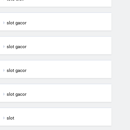
slot gacor
slot gacor
slot gacor
slot gacor
slot