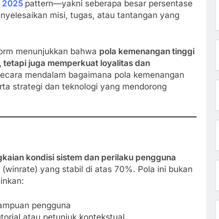
a 2025
pattern—yakni seberapa besar persentase
nyelesaikan misi, tugas, atau tantangan yang
latform menunjukkan bahwa
pola kemenangan tinggi
 tetapi juga memperkuat loyalitas dan
s secara mendalam bagaimana pola kemenangan
 serta strategi dan teknologi yang mendorong
kaian kondisi sistem dan perilaku pengguna
inrate) yang stabil di atas 70%. Pola ini bukan
inkan:
mampuan pengguna
torial atau petunjuk kontekstual