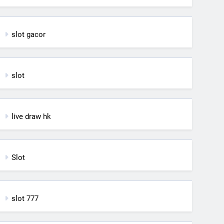
slot gacor
slot
live draw hk
Slot
slot 777