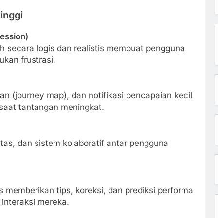
inggi
ression)
 secara logis dan realistis membuat pengguna
kan frustrasi.
an (journey map), dan notifikasi pencapaian kecil
saat tantangan meningkat.
as, dan sistem kolaboratif antar pengguna
 memberikan tips, koreksi, dan prediksi performa
nteraksi mereka.