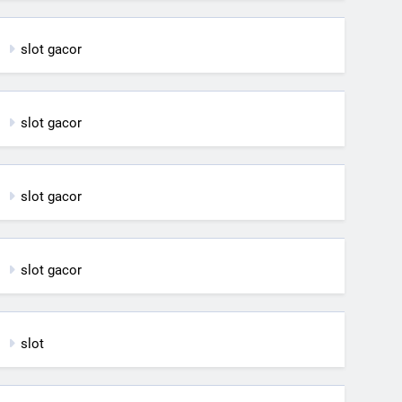
slot gacor
slot gacor
slot gacor
slot gacor
slot