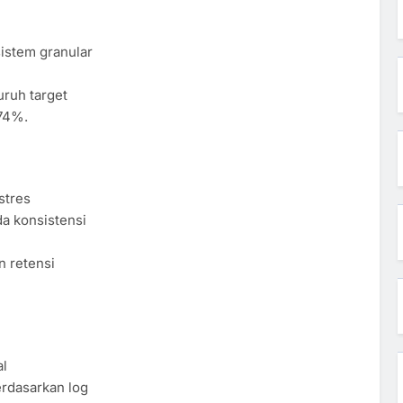
istem granular
uruh target
 74%.
stres
da konsistensi
n retensi
al
erdasarkan log