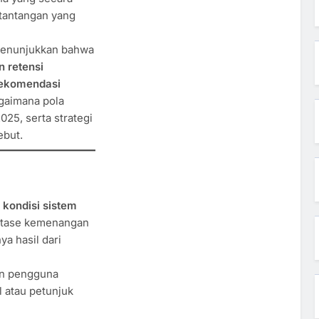
 tantangan yang
m menunjukkan bahwa
 retensi
rekomendasi
gaimana pola
025, serta strategi
ebut.
 kondisi sistem
ntase kemenangan
ya hasil dari
an pengguna
l atau petunjuk