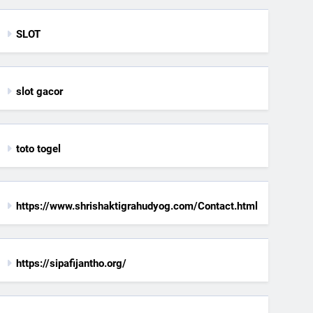
SLOT
slot gacor
toto togel
https://www.shrishaktigrahudyog.com/Contact.html
https://sipafijantho.org/