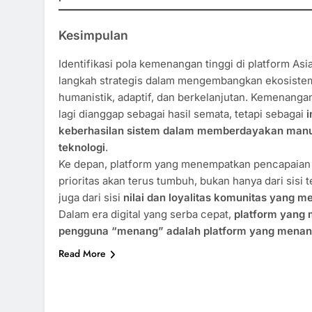
Kesimpulan
Identifikasi pola kemenangan tinggi di platform As
langkah strategis dalam mengembangkan ekosistem 
humanistik, adaptif, dan berkelanjutan. Kemenanga
lagi dianggap sebagai hasil semata, tetapi sebagai
i
keberhasilan sistem dalam memberdayakan manu
teknologi
.
Ke depan, platform yang menempatkan pencapaian
prioritas akan terus tumbuh, bukan hanya dari sisi t
juga dari sisi
nilai dan loyalitas komunitas yang 
Dalam era digital yang serba cepat,
platform yang
pengguna “menang” adalah platform yang menang
Read More