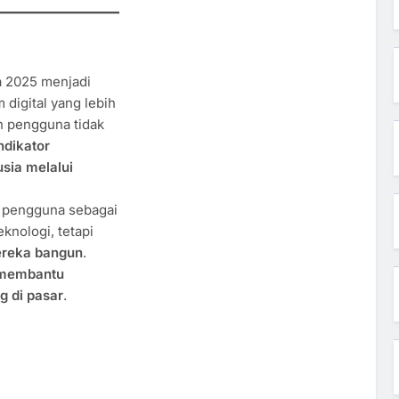
ia 2025 menjadi
digital yang lebih
n pengguna tidak
ndikator
sia melalui
 pengguna sebagai
eknologi, tetapi
mereka bangun
.
 membantu
 di pasar
.