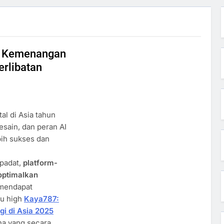
la Kemenangan
erlibatan
al di Asia tahun
esain, dan peran AI
ih sukses dan
 padat,
platform-
optimalkan
 mendapat
u high
Kaya787:
gi di Asia 2025
na yang secara