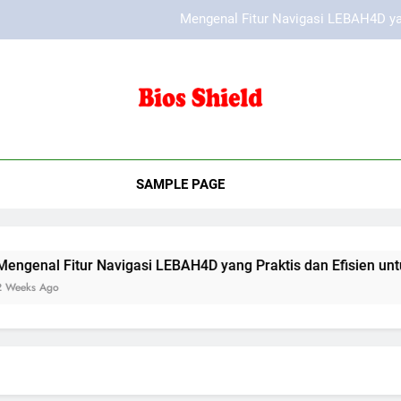
Mengenal Fitur Navigasi LEBAH4D ya
Panduan Mengakses EDWINSLOT 
Panduan Mengakses LEBAH4D 
s Shield
Mengenal Fitur Navigasi EDWINSLOT yang 
ata Anda Dengan Layanan Keamanan Digital Dari Bios Shield. S
Mengenal Fitur Navigasi LEBAH4D ya
SAMPLE PAGE
Panduan Mengakses EDWINSLOT 
Panduan Mengakses LEBAH4D 
ur Navigasi LEBAH4D yang Praktis dan Efisien untuk Penggun