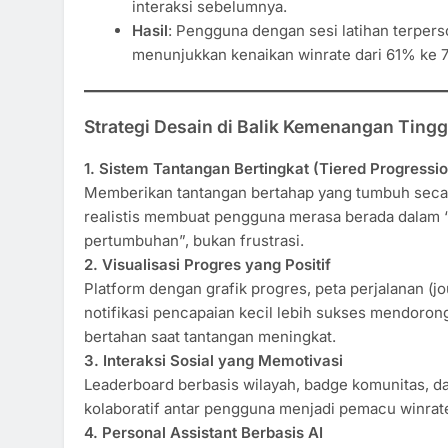
interaksi sebelumnya.
Hasil
: Pengguna dengan sesi latihan terpers
menunjukkan kenaikan winrate dari 61% ke 7
Strategi Desain di Balik Kemenangan Tingg
1. Sistem Tantangan Bertingkat (Tiered Progressi
Memberikan tantangan bertahap yang tumbuh secar
realistis membuat pengguna merasa berada dalam 
pertumbuhan”, bukan frustrasi.
2. Visualisasi Progres yang Positif
Platform dengan grafik progres, peta perjalanan (j
notifikasi pencapaian kecil lebih sukses mendoro
bertahan saat tantangan meningkat.
3. Interaksi Sosial yang Memotivasi
Leaderboard berbasis wilayah, badge komunitas, d
kolaboratif antar pengguna menjadi pemacu winrate
4. Personal Assistant Berbasis AI