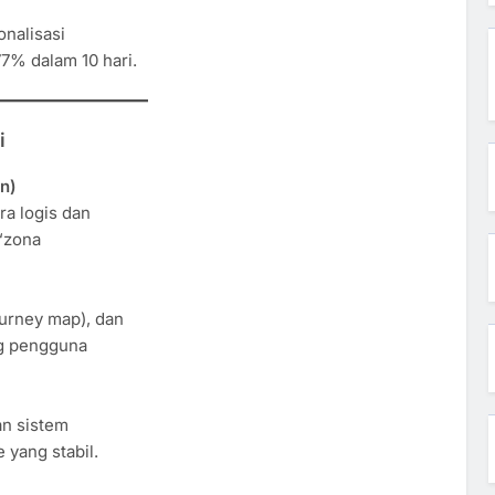
onalisasi
7% dalam 10 hari.
i
on)
a logis dan
“zona
ourney map), dan
ng pengguna
an sistem
 yang stabil.