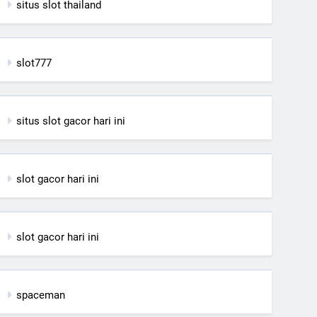
situs slot thailand
slot777
situs slot gacor hari ini
slot gacor hari ini
slot gacor hari ini
spaceman