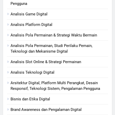
Pengguna
Analisis Game Digital
Analisis Platform Digital
Analisis Pola Permainan & Strategi Waktu Bermain
Analisis Pola Permainan, Studi Perilaku Pemain,
Teknologi dan Mekanisme Digital
Analisis Slot Online & Strategi Permainan
Analisis Teknologi Digital
Arsitektur Digital, Platform Multi Perangkat, Desain
Responsif, Teknologi Sistem, Pengalaman Pengguna
Bisnis dan Etika Digital
Brand Awareness dan Pengalaman Digital