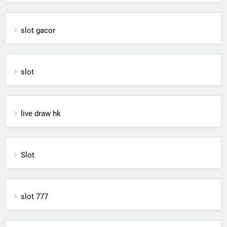
slot gacor
slot
live draw hk
Slot
slot 777