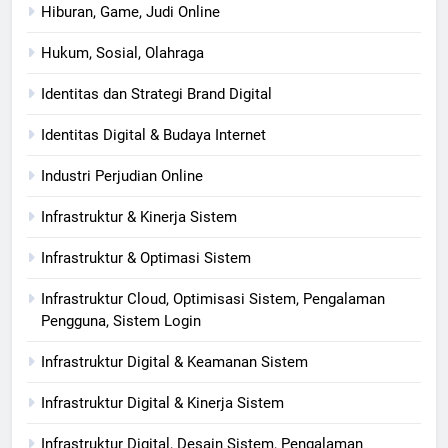
Hiburan, Game, Judi Online
Hukum, Sosial, Olahraga
Identitas dan Strategi Brand Digital
Identitas Digital & Budaya Internet
Industri Perjudian Online
Infrastruktur & Kinerja Sistem
Infrastruktur & Optimasi Sistem
Infrastruktur Cloud, Optimisasi Sistem, Pengalaman
Pengguna, Sistem Login
Infrastruktur Digital & Keamanan Sistem
Infrastruktur Digital & Kinerja Sistem
Infrastruktur Digital, Desain Sistem, Pengalaman