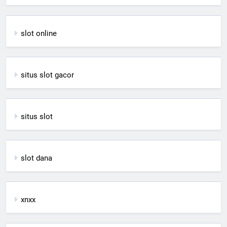
slot online
situs slot gacor
situs slot
slot dana
xnxx