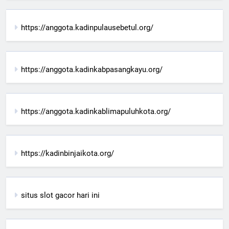
https://anggota.kadinpulausebetul.org/
https://anggota.kadinkabpasangkayu.org/
https://anggota.kadinkablimapuluhkota.org/
https://kadinbinjaikota.org/
situs slot gacor hari ini