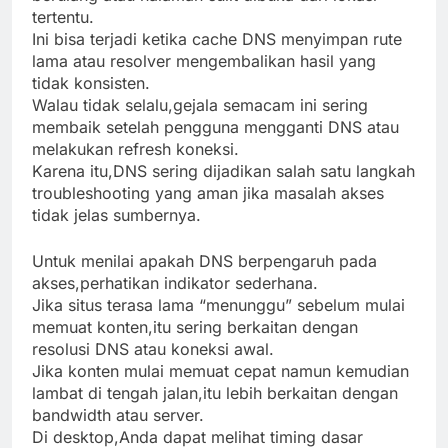
tertentu.
Ini bisa terjadi ketika cache DNS menyimpan rute
lama atau resolver mengembalikan hasil yang
tidak konsisten.
Walau tidak selalu,gejala semacam ini sering
membaik setelah pengguna mengganti DNS atau
melakukan refresh koneksi.
Karena itu,DNS sering dijadikan salah satu langkah
troubleshooting yang aman jika masalah akses
tidak jelas sumbernya.
Untuk menilai apakah DNS berpengaruh pada
akses,perhatikan indikator sederhana.
Jika situs terasa lama “menunggu” sebelum mulai
memuat konten,itu sering berkaitan dengan
resolusi DNS atau koneksi awal.
Jika konten mulai memuat cepat namun kemudian
lambat di tengah jalan,itu lebih berkaitan dengan
bandwidth atau server.
Di desktop,Anda dapat melihat timing dasar