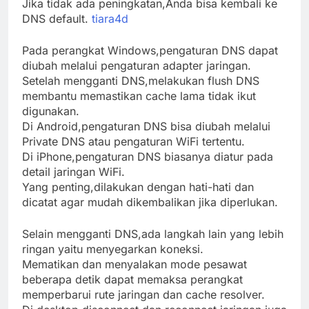
Jika tidak ada peningkatan,Anda bisa kembali ke
DNS default.
tiara4d
Pada perangkat Windows,pengaturan DNS dapat
diubah melalui pengaturan adapter jaringan.
Setelah mengganti DNS,melakukan flush DNS
membantu memastikan cache lama tidak ikut
digunakan.
Di Android,pengaturan DNS bisa diubah melalui
Private DNS atau pengaturan WiFi tertentu.
Di iPhone,pengaturan DNS biasanya diatur pada
detail jaringan WiFi.
Yang penting,dilakukan dengan hati-hati dan
dicatat agar mudah dikembalikan jika diperlukan.
Selain mengganti DNS,ada langkah lain yang lebih
ringan yaitu menyegarkan koneksi.
Mematikan dan menyalakan mode pesawat
beberapa detik dapat memaksa perangkat
memperbarui rute jaringan dan cache resolver.