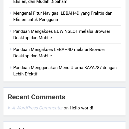
Efisien, dan Mudah Dipahami
Mengenal Fitur Navigasi LEBAH4D yang Praktis dan
Efisien untuk Pengguna
Panduan Mengakses EDWINSLOT melalui Browser
Desktop dan Mobile
Panduan Mengakses LEBAH4D melalui Browser
Desktop dan Mobile
Panduan Menggunakan Menu Utama KAYA787 dengan
Lebih Efektif
Recent Comments
A WordPress Commenter
on
Hello world!