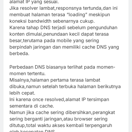
alamat IP yang sesuai.
Jika resolver lambat,responsnya tertunda,dan ini
membuat halaman terasa “loading” meskipun
koneksi bandwidth sebenarnya cukup.
Karena tahap DNS terjadi sebelum pengunduhan
konten dimulai,penundaan kecil dapat terasa
besar,terutama pada mobile yang sering
berpindah jaringan dan memiliki cache DNS yang
berbeda.
Perbedaan DNS biasanya terlihat pada momen-
momen tertentu.
Misalnya,halaman pertama terasa lambat
dibuka,namun setelah terbuka halaman berikutnya
lebih cepat.
Ini karena once resolved,alamat IP tersimpan
sementara di cache.
Namun jika cache sering dibersihkan,perangkat
sering berganti jaringan,atau browser sering
ditutup,total waktu akses kembali terpengaruh
oleh kecepatan DNS.