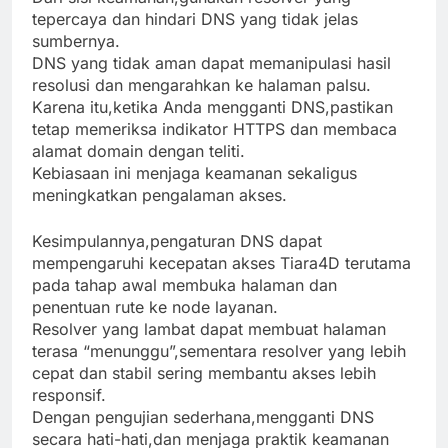
tepercaya dan hindari DNS yang tidak jelas
sumbernya.
DNS yang tidak aman dapat memanipulasi hasil
resolusi dan mengarahkan ke halaman palsu.
Karena itu,ketika Anda mengganti DNS,pastikan
tetap memeriksa indikator HTTPS dan membaca
alamat domain dengan teliti.
Kebiasaan ini menjaga keamanan sekaligus
meningkatkan pengalaman akses.
Kesimpulannya,pengaturan DNS dapat
mempengaruhi kecepatan akses Tiara4D terutama
pada tahap awal membuka halaman dan
penentuan rute ke node layanan.
Resolver yang lambat dapat membuat halaman
terasa “menunggu”,sementara resolver yang lebih
cepat dan stabil sering membantu akses lebih
responsif.
Dengan pengujian sederhana,mengganti DNS
secara hati-hati,dan menjaga praktik keamanan