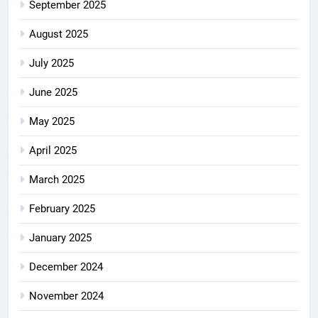
September 2025
August 2025
July 2025
June 2025
May 2025
April 2025
March 2025
February 2025
January 2025
December 2024
November 2024