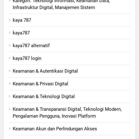
Kategori: Teknologi Informasi, Keamanan Data,
Infrastruktur Digital, Manajemen Sistem
kaya 787
kaya787
kaya787 alternatif
kaya787 login
Keamanan & Autentikasi Digital
Keamanan & Privasi Digital
Keamanan & Teknologi Digital
Keamanan & Transparansi Digital, Teknologi Modern,
Pengalaman Pengguna, Inovasi Platform
Keamanan Akun dan Perlindungan Akses