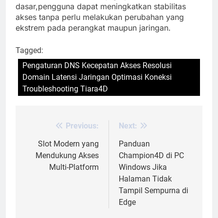
dasar,pengguna dapat meningkatkan stabilitas
akses tanpa perlu melakukan perubahan yang
ekstrem pada perangkat maupun jaringan.
Tagged:
Pengaturan DNS Kecepatan Akses Resolusi
Domain Latensi Jaringan Optimasi Koneksi
Troubleshooting Tiara4D
Previous:
Next:
Post
navigation
Slot Modern yang
Panduan
Mendukung Akses
Champion4D di PC
Multi-Platform
Windows Jika
Halaman Tidak
Tampil Sempurna di
Edge