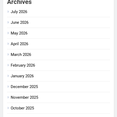
Archives
July 2026
June 2026
May 2026
April 2026
March 2026
February 2026
January 2026
December 2025
November 2025
October 2025