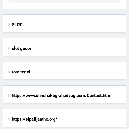
SLOT
slot gacor
toto togel
https://www.shrishaktigrahudyog.com/Contact.html
https://sipafijantho.org/