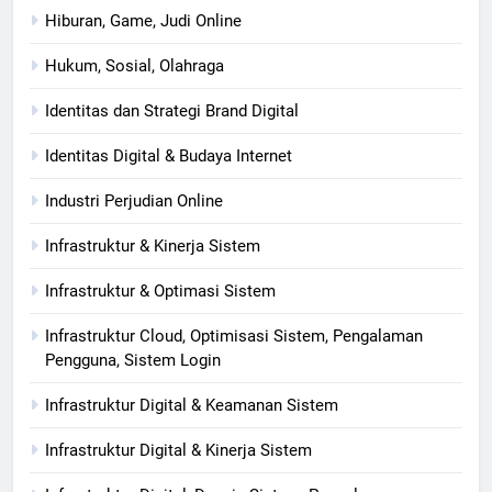
Hiburan, Game, Judi Online
Hukum, Sosial, Olahraga
Identitas dan Strategi Brand Digital
Identitas Digital & Budaya Internet
Industri Perjudian Online
Infrastruktur & Kinerja Sistem
Infrastruktur & Optimasi Sistem
Infrastruktur Cloud, Optimisasi Sistem, Pengalaman
Pengguna, Sistem Login
Infrastruktur Digital & Keamanan Sistem
Infrastruktur Digital & Kinerja Sistem