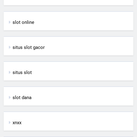
slot online
situs slot gacor
situs slot
slot dana
xnxx