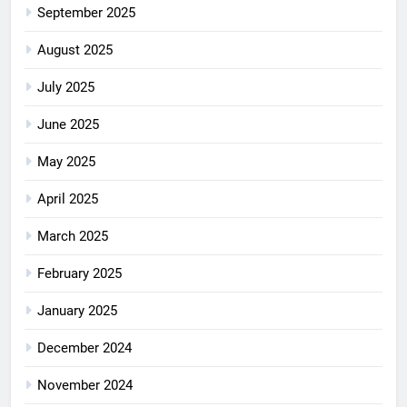
September 2025
August 2025
July 2025
June 2025
May 2025
April 2025
March 2025
February 2025
January 2025
December 2024
November 2024