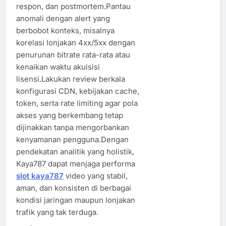
respon, dan postmortem.Pantau
anomali dengan alert yang
berbobot konteks, misalnya
korelasi lonjakan 4xx/5xx dengan
penurunan bitrate rata-rata atau
kenaikan waktu akuisisi
lisensi.Lakukan review berkala
konfigurasi CDN, kebijakan cache,
token, serta rate limiting agar pola
akses yang berkembang tetap
dijinakkan tanpa mengorbankan
kenyamanan pengguna.Dengan
pendekatan analitik yang holistik,
Kaya787 dapat menjaga performa
slot kaya787
video yang stabil,
aman, dan konsisten di berbagai
kondisi jaringan maupun lonjakan
trafik yang tak terduga.