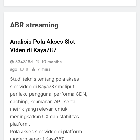
ABR streaming
Analisis Pola Akses Slot
Video di Kaya787
834318d
10 months
ago
0
7 mins
Studi teknis tentang pola akses
slot video di Kaya787 meliputi
perilaku pengguna, performa CDN,
caching, keamanan API, serta
metrik yang relevan untuk
meningkatkan UX dan stabilitas
platform.
Pola akses slot video di platform
modern seperti Kaya787