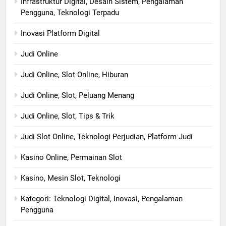
Infrastruktur Digital, Desain Sistem, Pengalaman
Pengguna, Teknologi Terpadu
Inovasi Platform Digital
Judi Online
Judi Online, Slot Online, Hiburan
Judi Online, Slot, Peluang Menang
Judi Online, Slot, Tips & Trik
Judi Slot Online, Teknologi Perjudian, Platform Judi
Kasino Online, Permainan Slot
Kasino, Mesin Slot, Teknologi
Kategori: Teknologi Digital, Inovasi, Pengalaman
Pengguna