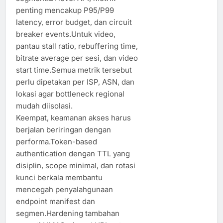
penting mencakup P95/P99
latency, error budget, dan circuit
breaker events.Untuk video,
pantau stall ratio, rebuffering time,
bitrate average per sesi, dan video
start time.Semua metrik tersebut
perlu dipetakan per ISP, ASN, dan
lokasi agar bottleneck regional
mudah diisolasi.
Keempat, keamanan akses harus
berjalan beriringan dengan
performa.Token-based
authentication dengan TTL yang
disiplin, scope minimal, dan rotasi
kunci berkala membantu
mencegah penyalahgunaan
endpoint manifest dan
segmen.Hardening tambahan