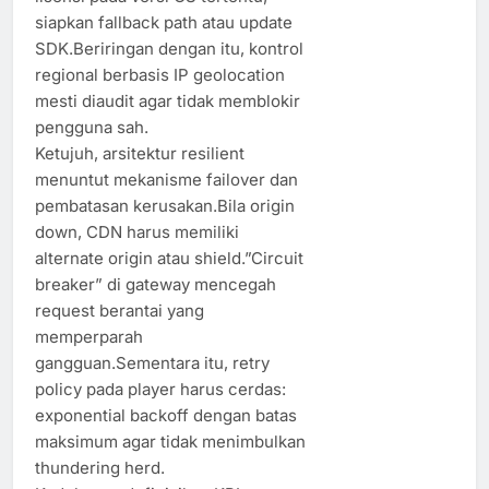
siapkan fallback path atau update
SDK.Beriringan dengan itu, kontrol
regional berbasis IP geolocation
mesti diaudit agar tidak memblokir
pengguna sah.
Ketujuh, arsitektur resilient
menuntut mekanisme failover dan
pembatasan kerusakan.Bila origin
down, CDN harus memiliki
alternate origin atau shield.”Circuit
breaker” di gateway mencegah
request berantai yang
memperparah
gangguan.Sementara itu, retry
policy pada player harus cerdas:
exponential backoff dengan batas
maksimum agar tidak menimbulkan
thundering herd.