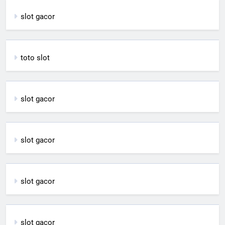
slot gacor
toto slot
slot gacor
slot gacor
slot gacor
slot gacor