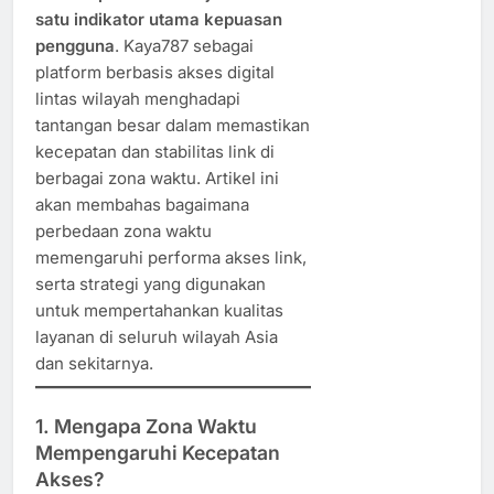
satu indikator utama kepuasan
pengguna
. Kaya787 sebagai
platform berbasis akses digital
lintas wilayah menghadapi
tantangan besar dalam memastikan
kecepatan dan stabilitas link di
berbagai zona waktu. Artikel ini
akan membahas bagaimana
perbedaan zona waktu
memengaruhi performa akses link,
serta strategi yang digunakan
untuk mempertahankan kualitas
layanan di seluruh wilayah Asia
dan sekitarnya.
1. Mengapa Zona Waktu
Mempengaruhi Kecepatan
Akses?