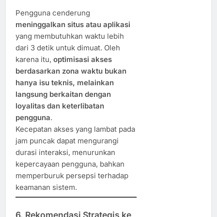
Pengguna cenderung
meninggalkan situs atau aplikasi
yang membutuhkan waktu lebih
dari 3 detik untuk dimuat. Oleh
karena itu,
optimisasi akses
berdasarkan zona waktu bukan
hanya isu teknis, melainkan
langsung berkaitan dengan
loyalitas dan keterlibatan
pengguna
.
Kecepatan akses yang lambat pada
jam puncak dapat mengurangi
durasi interaksi, menurunkan
kepercayaan pengguna, bahkan
memperburuk persepsi terhadap
keamanan sistem.
6. Rekomendasi Strategis ke