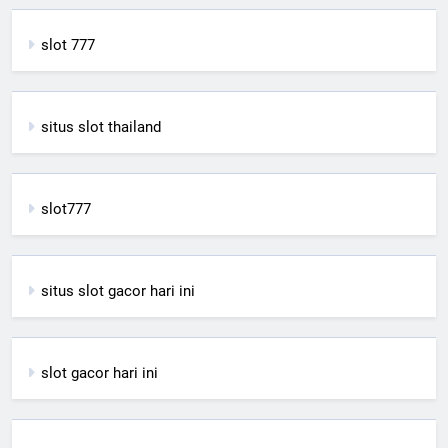
slot 777
situs slot thailand
slot777
situs slot gacor hari ini
slot gacor hari ini