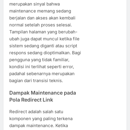
merupakan sinyal bahwa
maintenance memang sedang
berjalan dan akses akan kembali
normal setelah proses selesai.
Tampilan halaman yang berubah-
ubah juga dapat muncul ketika file
sistem sedang diganti atau script
respons sedang dioptimalkan. Bagi
pengguna yang tidak familiar,
kondisi ini terlihat seperti error,
padahal sebenarnya merupakan
bagian dari transisi teknis.
Dampak Maintenance pada
Pola Redirect Link
Redirect adalah salah satu
komponen yang paling terkena
dampak maintenance. Ketika