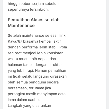
hingga beberapa jam sebelum
sepenuhnya tersinkron.
Pemulihan Akses setelah
Maintenance
Setelah maintenance selesai, link
Kaya787 biasanya kembali aktif
dengan performa lebih stabil. Pola
redirect menjadi lebih konsisten,
waktu muat lebih cepat, dan
halaman tampil dengan struktur
yang lebih rapi. Namun pemulihan
ini tidak selalu langsung dirasakan
oleh semua pengguna secara
bersamaan, terutama jika
perangkat masih menyimpan data
lama dalam cache.
Langkah yang disarankan