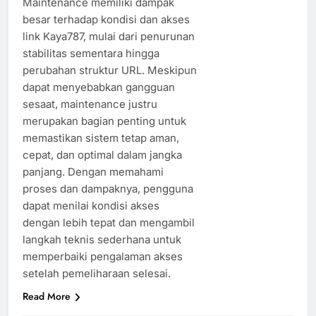
Maintenance memiliki dampak
besar terhadap kondisi dan akses
link Kaya787, mulai dari penurunan
stabilitas sementara hingga
perubahan struktur URL. Meskipun
dapat menyebabkan gangguan
sesaat, maintenance justru
merupakan bagian penting untuk
memastikan sistem tetap aman,
cepat, dan optimal dalam jangka
panjang. Dengan memahami
proses dan dampaknya, pengguna
dapat menilai kondisi akses
dengan lebih tepat dan mengambil
langkah teknis sederhana untuk
memperbaiki pengalaman akses
setelah pemeliharaan selesai.
Read More