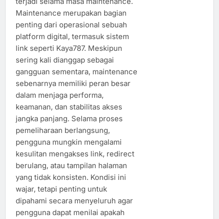
terjadi selama masa maintenance.
Maintenance merupakan bagian
penting dari operasional sebuah
platform digital, termasuk sistem
link seperti Kaya787. Meskipun
sering kali dianggap sebagai
gangguan sementara, maintenance
sebenarnya memiliki peran besar
dalam menjaga performa,
keamanan, dan stabilitas akses
jangka panjang. Selama proses
pemeliharaan berlangsung,
pengguna mungkin mengalami
kesulitan mengakses link, redirect
berulang, atau tampilan halaman
yang tidak konsisten. Kondisi ini
wajar, tetapi penting untuk
dipahami secara menyeluruh agar
pengguna dapat menilai apakah