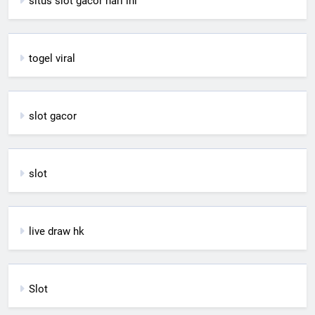
situs slot gacor hari ini
togel viral
slot gacor
slot
live draw hk
Slot