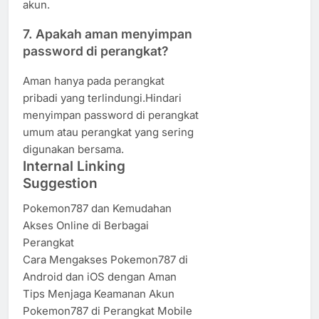
akun.
7. Apakah aman menyimpan
password di perangkat?
Aman hanya pada perangkat
pribadi yang terlindungi.Hindari
menyimpan password di perangkat
umum atau perangkat yang sering
digunakan bersama.
Internal Linking
Suggestion
Pokemon787 dan Kemudahan
Akses Online di Berbagai
Perangkat
Cara Mengakses Pokemon787 di
Android dan iOS dengan Aman
Tips Menjaga Keamanan Akun
Pokemon787 di Perangkat Mobile