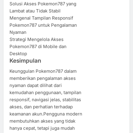
Solusi Akses Pokemon787 yang
Lambat atau Tidak Stabil
Mengenal Tampilan Responsif
Pokemon787 untuk Pengalaman
Nyaman
Strategi Mengelola Akses
Pokemon787 di Mobile dan
Desktop
Kesimpulan
Keunggulan Pokemon787 dalam
memberikan pengalaman akses
nyaman dapat dilihat dari
kemudahan penggunaan, tampilan
responsif, navigasi jelas, stabilitas
akses, dan perhatian terhadap
keamanan akun.Pengguna modern
membutuhkan akses yang tidak
hanya cepat, tetapi juga mudah