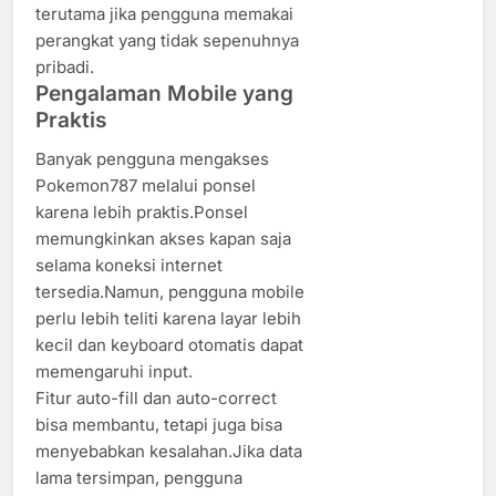
terutama jika pengguna memakai
perangkat yang tidak sepenuhnya
pribadi.
Pengalaman Mobile yang
Praktis
Banyak pengguna mengakses
Pokemon787 melalui ponsel
karena lebih praktis.Ponsel
memungkinkan akses kapan saja
selama koneksi internet
tersedia.Namun, pengguna mobile
perlu lebih teliti karena layar lebih
kecil dan keyboard otomatis dapat
memengaruhi input.
Fitur auto-fill dan auto-correct
bisa membantu, tetapi juga bisa
menyebabkan kesalahan.Jika data
lama tersimpan, pengguna