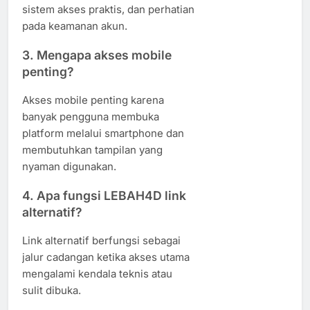
sistem akses praktis, dan perhatian
pada keamanan akun.
3. Mengapa akses mobile
penting?
Akses mobile penting karena
banyak pengguna membuka
platform melalui smartphone dan
membutuhkan tampilan yang
nyaman digunakan.
4. Apa fungsi LEBAH4D link
alternatif?
Link alternatif berfungsi sebagai
jalur cadangan ketika akses utama
mengalami kendala teknis atau
sulit dibuka.