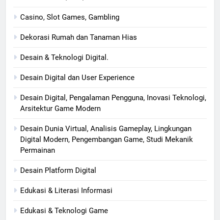
Casino, Slot Games, Gambling
Dekorasi Rumah dan Tanaman Hias
Desain & Teknologi Digital.
Desain Digital dan User Experience
Desain Digital, Pengalaman Pengguna, Inovasi Teknologi,
Arsitektur Game Modern
Desain Dunia Virtual, Analisis Gameplay, Lingkungan
Digital Modern, Pengembangan Game, Studi Mekanik
Permainan
Desain Platform Digital
Edukasi & Literasi Informasi
Edukasi & Teknologi Game