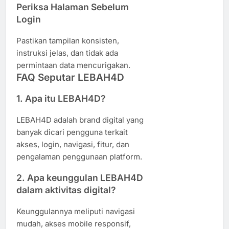
Periksa Halaman Sebelum
Login
Pastikan tampilan konsisten,
instruksi jelas, dan tidak ada
permintaan data mencurigakan.
FAQ Seputar LEBAH4D
1. Apa itu LEBAH4D?
LEBAH4D adalah brand digital yang
banyak dicari pengguna terkait
akses, login, navigasi, fitur, dan
pengalaman penggunaan platform.
2. Apa keunggulan LEBAH4D
dalam aktivitas digital?
Keunggulannya meliputi navigasi
mudah, akses mobile responsif,