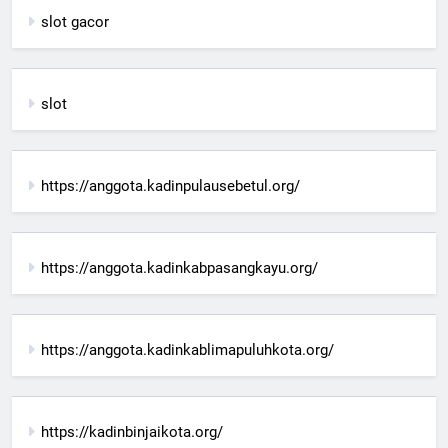
slot gacor
slot
https://anggota.kadinpulausebetul.org/
https://anggota.kadinkabpasangkayu.org/
https://anggota.kadinkablimapuluhkota.org/
https://kadinbinjaikota.org/