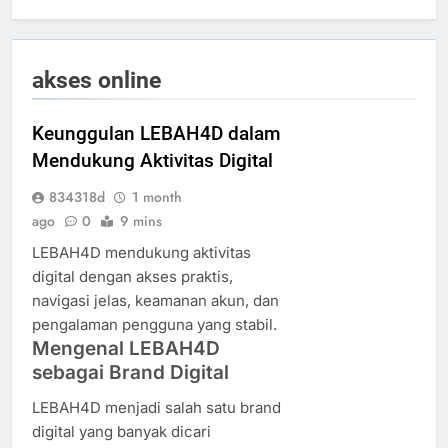
akses online
Keunggulan LEBAH4D dalam
Mendukung Aktivitas Digital
834318d
1 month
ago
0
9 mins
LEBAH4D mendukung aktivitas
digital dengan akses praktis,
navigasi jelas, keamanan akun, dan
pengalaman pengguna yang stabil.
Mengenal LEBAH4D
sebagai Brand Digital
LEBAH4D menjadi salah satu brand
digital yang banyak dicari