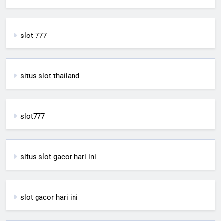
slot 777
situs slot thailand
slot777
situs slot gacor hari ini
slot gacor hari ini