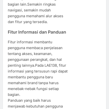
bagian lain.Semakin ringkas
navigasi, semakin mudah
pengguna memahami alur akses
dan fitur yang tersedia.
Fitur Informasi dan Panduan
Fitur informasi membantu
pengguna membaca penjelasan
tentang akses, keamanan,
penggunaan perangkat, dan hal
penting lainnya.Pada LAE138, fitur
informasi yang tersusun rapi dapat
membantu pengguna baru
memahami brand tanpa harus
menebak-nebak fungsi setiap
bagian.
Panduan yang baik harus
menjawab kebutuhan pengguna