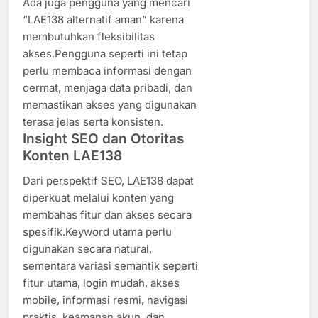
Ada juga pengguna yang mencari
“LAE138 alternatif aman” karena
membutuhkan fleksibilitas
akses.Pengguna seperti ini tetap
perlu membaca informasi dengan
cermat, menjaga data pribadi, dan
memastikan akses yang digunakan
terasa jelas serta konsisten.
Insight SEO dan Otoritas
Konten LAE138
Dari perspektif SEO, LAE138 dapat
diperkuat melalui konten yang
membahas fitur dan akses secara
spesifik.Keyword utama perlu
digunakan secara natural,
sementara variasi semantik seperti
fitur utama, login mudah, akses
mobile, informasi resmi, navigasi
praktis, keamanan akun, dan