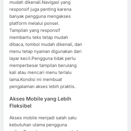
mudah dikenali.Navigasi yang
responsif juga penting karena
banyak pengguna mengakses
platform melalui ponsel.
Tampilan yang responsif
membantu teks tetap mudah
dibaca, tombol mudah dikenali, dan
menu tetap nyaman digunakan dari
layar kecil.Pengguna tidak perlu
memperbesar tampilan berulang
kali atau mencari menu terlalu
lama.Kondisi ini membuat
pengalaman akses lebih praktis.
Akses Mobile yang Lebih
Fleksibel
Akses mobile menjadi salah satu
kebutuhan utama pengguna