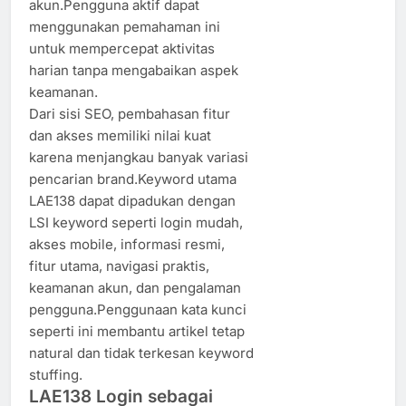
akun.Pengguna aktif dapat
menggunakan pemahaman ini
untuk mempercepat aktivitas
harian tanpa mengabaikan aspek
keamanan.
Dari sisi SEO, pembahasan fitur
dan akses memiliki nilai kuat
karena menjangkau banyak variasi
pencarian brand.Keyword utama
LAE138 dapat dipadukan dengan
LSI keyword seperti login mudah,
akses mobile, informasi resmi,
fitur utama, navigasi praktis,
keamanan akun, dan pengalaman
pengguna.Penggunaan kata kunci
seperti ini membantu artikel tetap
natural dan tidak terkesan keyword
stuffing.
LAE138 Login sebagai