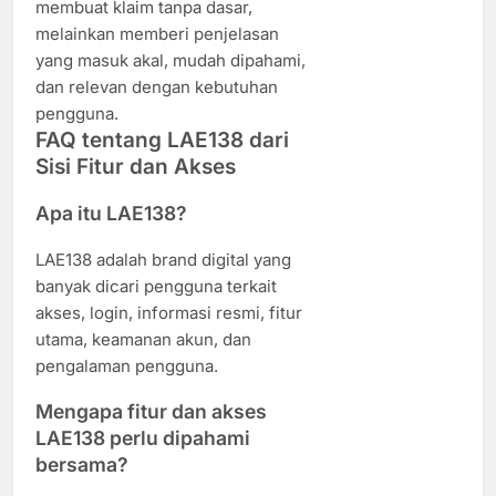
membuat klaim tanpa dasar,
melainkan memberi penjelasan
yang masuk akal, mudah dipahami,
dan relevan dengan kebutuhan
pengguna.
FAQ tentang LAE138 dari
Sisi Fitur dan Akses
Apa itu LAE138?
LAE138 adalah brand digital yang
banyak dicari pengguna terkait
akses, login, informasi resmi, fitur
utama, keamanan akun, dan
pengalaman pengguna.
Mengapa fitur dan akses
LAE138 perlu dipahami
bersama?