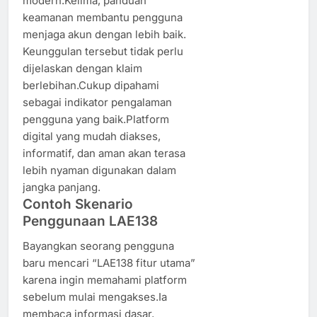
modern.Kelima, panduan
keamanan membantu pengguna
menjaga akun dengan lebih baik.
Keunggulan tersebut tidak perlu
dijelaskan dengan klaim
berlebihan.Cukup dipahami
sebagai indikator pengalaman
pengguna yang baik.Platform
digital yang mudah diakses,
informatif, dan aman akan terasa
lebih nyaman digunakan dalam
jangka panjang.
Contoh Skenario
Penggunaan LAE138
Bayangkan seorang pengguna
baru mencari “LAE138 fitur utama”
karena ingin memahami platform
sebelum mulai mengakses.Ia
membaca informasi dasar,