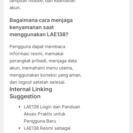
tampilan mobile, dan keamanan
akun.
Bagaimana cara menjaga
kenyamanan saat
menggunakan LAE138?
Pengguna dapat membaca
informasi resmi, memakai
perangkat pribadi, menjaga data
akun, memahami menu utama,
menggunakan koneksi yang aman,
dan logout setelah selesai.
Internal Linking
Suggestion
LAE138 Login dan Panduan
Akses Praktis untuk
Pengguna Baru
LAE138 Resmi sebagai