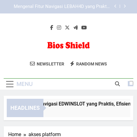
Skip
Panduan Mengakses EDWINSLOT melalui
to
Browser Desktop dan Mobile
content
Panduan Mengakses LEBAH4D melalui Browser
Desktop dan Mobile
Mengenal Fitur Navigasi EDWINSLOT yang
Praktis, Efisien, dan Mudah Dipahami
Mengenal Fitur Navigasi LEBAH4D yang Praktis
dan Efisien untuk Pengguna
Bios Shield
Lindungi Data Anda Dengan Layanan
Panduan Mengakses EDWINSLOT melalui
NEWSLETTER
RANDOM NEWS
Browser Desktop dan Mobile
Keamanan Digital Dari Bios Shield.
Panduan Mengakses LEBAH4D melalui Browser
Solusi Aman Untuk Era Digital.
Desktop dan Mobile
MENU
ngenal Fitur Navigasi EDWINSLOT yang Praktis, Efisien, dan
HEADLINES
Weeks Ago
Home
akses platform