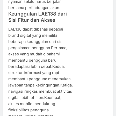
nyaman selalu harus berjalan
bersama perlindungan akun.
Keunggulan LAE138 dari
Sisi Fitur dan Akses
LAE138 dapat dibahas sebagai
brand digital yang memiliki
beberapa keunggulan dari sisi
pengalaman pengguna.Pertama,
akses yang mudah dipahami
membantu pengguna baru
beradaptasi lebih cepat.Kedua,
struktur informasi yang rapi
membantu pengguna menemukan
jawaban tanpa kebingungan.Ketiga,
navigasi ringkas membuat aktivitas
digital lebih efisien.Keempat,
akses mobile mendukung
fleksibilitas pengguna