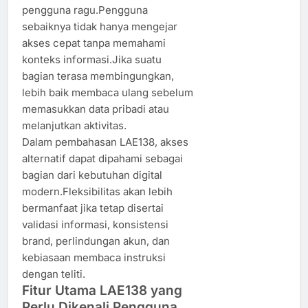
pengguna ragu.Pengguna
sebaiknya tidak hanya mengejar
akses cepat tanpa memahami
konteks informasi.Jika suatu
bagian terasa membingungkan,
lebih baik membaca ulang sebelum
memasukkan data pribadi atau
melanjutkan aktivitas.
Dalam pembahasan LAE138, akses
alternatif dapat dipahami sebagai
bagian dari kebutuhan digital
modern.Fleksibilitas akan lebih
bermanfaat jika tetap disertai
validasi informasi, konsistensi
brand, perlindungan akun, dan
kebiasaan membaca instruksi
dengan teliti.
Fitur Utama LAE138 yang
Perlu Dikenali Pengguna