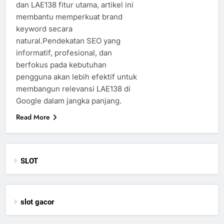
dan LAE138 fitur utama, artikel ini
membantu memperkuat brand
keyword secara
natural.Pendekatan SEO yang
informatif, profesional, dan
berfokus pada kebutuhan
pengguna akan lebih efektif untuk
membangun relevansi LAE138 di
Google dalam jangka panjang.
Read More
SLOT
slot gacor