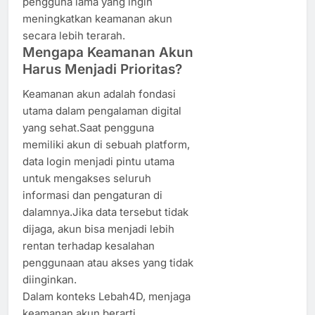
pengguna lama yang ingin
meningkatkan keamanan akun
secara lebih terarah.
Mengapa Keamanan Akun
Harus Menjadi Prioritas?
Keamanan akun adalah fondasi
utama dalam pengalaman digital
yang sehat.Saat pengguna
memiliki akun di sebuah platform,
data login menjadi pintu utama
untuk mengakses seluruh
informasi dan pengaturan di
dalamnya.Jika data tersebut tidak
dijaga, akun bisa menjadi lebih
rentan terhadap kesalahan
penggunaan atau akses yang tidak
diinginkan.
Dalam konteks Lebah4D, menjaga
keamanan akun berarti