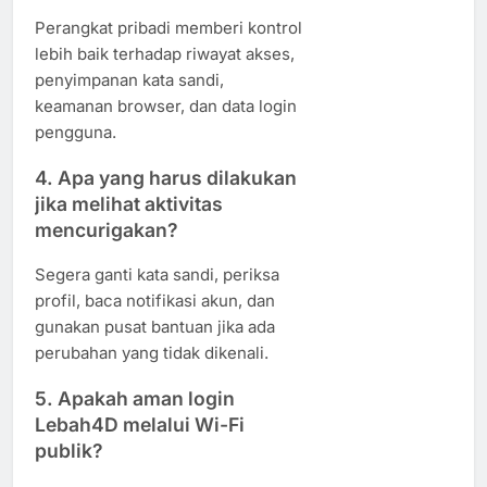
Perangkat pribadi memberi kontrol
lebih baik terhadap riwayat akses,
penyimpanan kata sandi,
keamanan browser, dan data login
pengguna.
4. Apa yang harus dilakukan
jika melihat aktivitas
mencurigakan?
Segera ganti kata sandi, periksa
profil, baca notifikasi akun, dan
gunakan pusat bantuan jika ada
perubahan yang tidak dikenali.
5. Apakah aman login
Lebah4D melalui Wi-Fi
publik?