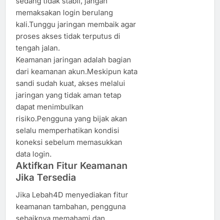
sedang tidak stabil, jangan
memaksakan login berulang
kali.Tunggu jaringan membaik agar
proses akses tidak terputus di
tengah jalan.
Keamanan jaringan adalah bagian
dari keamanan akun.Meskipun kata
sandi sudah kuat, akses melalui
jaringan yang tidak aman tetap
dapat menimbulkan
risiko.Pengguna yang bijak akan
selalu memperhatikan kondisi
koneksi sebelum memasukkan
data login.
Aktifkan Fitur Keamanan
Jika Tersedia
Jika Lebah4D menyediakan fitur
keamanan tambahan, pengguna
sebaiknya memahami dan