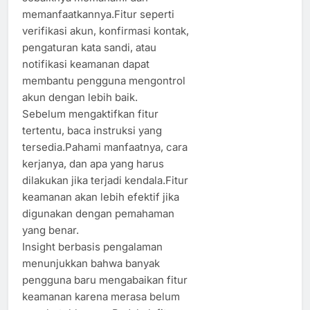
memanfaatkannya.Fitur seperti
verifikasi akun, konfirmasi kontak,
pengaturan kata sandi, atau
notifikasi keamanan dapat
membantu pengguna mengontrol
akun dengan lebih baik.
Sebelum mengaktifkan fitur
tertentu, baca instruksi yang
tersedia.Pahami manfaatnya, cara
kerjanya, dan apa yang harus
dilakukan jika terjadi kendala.Fitur
keamanan akan lebih efektif jika
digunakan dengan pemahaman
yang benar.
Insight berbasis pengalaman
menunjukkan bahwa banyak
pengguna baru mengabaikan fitur
keamanan karena merasa belum