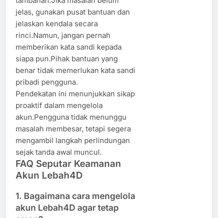
tambahan.Jika masalah belum
jelas, gunakan pusat bantuan dan
jelaskan kendala secara
rinci.Namun, jangan pernah
memberikan kata sandi kepada
siapa pun.Pihak bantuan yang
benar tidak memerlukan kata sandi
pribadi pengguna.
Pendekatan ini menunjukkan sikap
proaktif dalam mengelola
akun.Pengguna tidak menunggu
masalah membesar, tetapi segera
mengambil langkah perlindungan
sejak tanda awal muncul.
FAQ Seputar Keamanan
Akun Lebah4D
1. Bagaimana cara mengelola
akun Lebah4D agar tetap