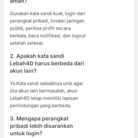
aman?
Gunakan kata sandi kuat, login dari
perangkat pribadi, hindari jaringan
publik, periksa profil secara
berkala, baca notifikasi, dan logout
setelah selesai.
2. Apakah kata sandi
Lebah4D harus berbeda dari
akun lain?
Ya.Kata sandi sebaiknya unik agar
jika akun lain bermasalah, akun
Lebah4D tetap memiliki lapisan
perlindungan yang berbeda.
3. Mengapa perangkat
pribadi lebih disarankan
untuk login?