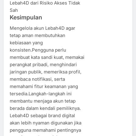
Lebah4D dari Risiko Akses Tidak
Sah
Kesimpulan
Mengelola akun Lebah4D agar
tetap aman membutuhkan
kebiasaan yang
konsisten.Pengguna perlu
membuat kata sandi kuat, memakai
perangkat pribadi, menghindari
jaringan publik, memeriksa profil,
membaca notifikasi, serta
memahami fitur keamanan yang
tersedia.Langkah-langkah ini
membantu menjaga akun tetap
berada dalam kendali pemiliknya.
Lebah4D sebagai brand digital
akan lebih nyaman digunakan jika
pengguna memahami pentingnya