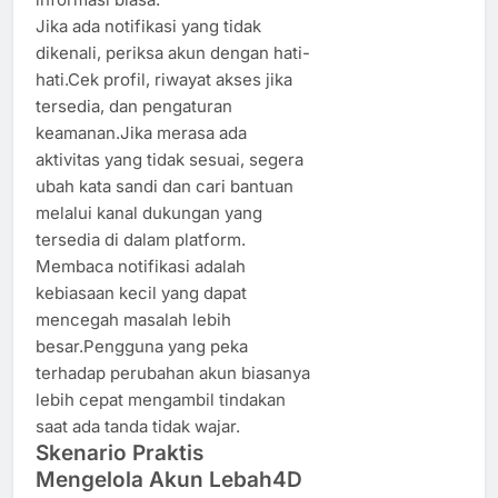
Jika ada notifikasi yang tidak
dikenali, periksa akun dengan hati-
hati.Cek profil, riwayat akses jika
tersedia, dan pengaturan
keamanan.Jika merasa ada
aktivitas yang tidak sesuai, segera
ubah kata sandi dan cari bantuan
melalui kanal dukungan yang
tersedia di dalam platform.
Membaca notifikasi adalah
kebiasaan kecil yang dapat
mencegah masalah lebih
besar.Pengguna yang peka
terhadap perubahan akun biasanya
lebih cepat mengambil tindakan
saat ada tanda tidak wajar.
Skenario Praktis
Mengelola Akun Lebah4D