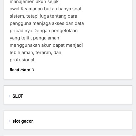
manajemen akun sejak
awal.Keamanan bukan hanya soal
sistem, tetapi juga tentang cara
pengguna menjaga akses dan data
pribadinya.Dengan pengelolaan
yang teliti, pengalaman
menggunakan akun dapat menjadi
lebih aman, terarah, dan
profesional.
Read More
SLOT
slot gacor