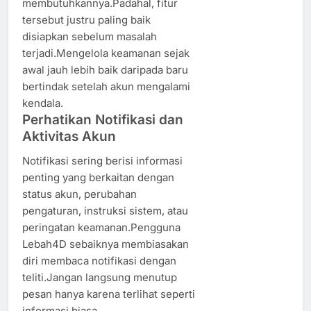
membutuhkannya.Padahal, fitur
tersebut justru paling baik
disiapkan sebelum masalah
terjadi.Mengelola keamanan sejak
awal jauh lebih baik daripada baru
bertindak setelah akun mengalami
kendala.
Perhatikan Notifikasi dan
Aktivitas Akun
Notifikasi sering berisi informasi
penting yang berkaitan dengan
status akun, perubahan
pengaturan, instruksi sistem, atau
peringatan keamanan.Pengguna
Lebah4D sebaiknya membiasakan
diri membaca notifikasi dengan
teliti.Jangan langsung menutup
pesan hanya karena terlihat seperti
informasi biasa.