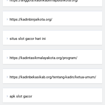
https://anggota.kadinkablimapuluhkota.org/
https://kadinbinjaikota.org/
situs slot gacor hari ini
https://kadintasikmalayakota.org/program/
https://kadinbekasikab.org/tentang-kadin/ketua-umum/
apk slot gacor