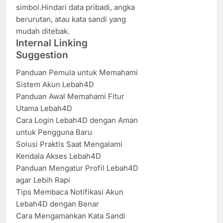
simbol.Hindari data pribadi, angka
berurutan, atau kata sandi yang
mudah ditebak.
Internal Linking
Suggestion
Panduan Pemula untuk Memahami
Sistem Akun Lebah4D
Panduan Awal Memahami Fitur
Utama Lebah4D
Cara Login Lebah4D dengan Aman
untuk Pengguna Baru
Solusi Praktis Saat Mengalami
Kendala Akses Lebah4D
Panduan Mengatur Profil Lebah4D
agar Lebih Rapi
Tips Membaca Notifikasi Akun
Lebah4D dengan Benar
Cara Mengamankan Kata Sandi