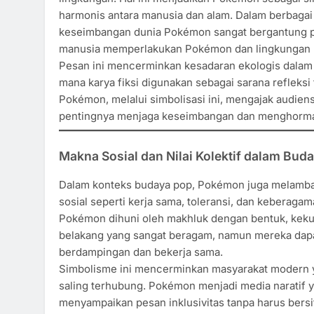
harmonis antara manusia dan alam. Dalam berbagai 
keseimbangan dunia Pokémon sangat bergantung 
manusia memperlakukan Pokémon dan lingkungan 
Pesan ini mencerminkan kesadaran ekologis dalam 
mana karya fiksi digunakan sebagai sarana refleksi 
Pokémon, melalui simbolisasi ini, mengajak audie
pentingnya menjaga keseimbangan dan menghormat
Makna Sosial dan Nilai Kolektif dalam Bud
Dalam konteks budaya pop, Pokémon juga melamban
sosial seperti kerja sama, toleransi, dan keberagam
Pokémon dihuni oleh makhluk dengan bentuk, kekua
belakang yang sangat beragam, namun mereka dap
berdampingan dan bekerja sama.
Simbolisme ini mencerminkan masyarakat modern y
saling terhubung. Pokémon menjadi media naratif 
menyampaikan pesan inklusivitas tanpa harus bersi