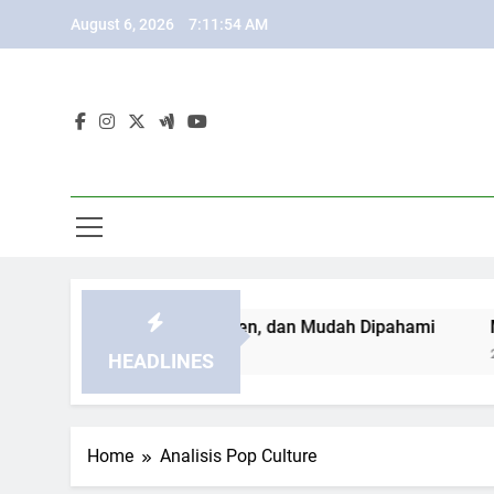
Skip
August 6, 2026
7:11:55 AM
to
content
Bio
Lindungi D
yang Praktis, Efisien, dan Mudah Dipahami
Mengenal Fi
2 Weeks Ago
HEADLINES
Home
Analisis Pop Culture