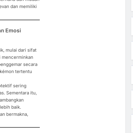
levan dan memiliki
an Emosi
, mulai dari sifat
ini mencerminkan
 penggemar secara
okémon tertentu
ektif sering
as. Sementara itu,
lambangkan
ebih baik.
dan bermakna,