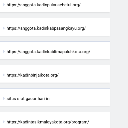
https://anggota.kadinpulausebetul.org/
https://anggota.kadinkabpasangkayu.org/
https://anggota.kadinkablimapuluhkota.org/
https://kadinbinjaikota.org/
situs slot gacor hari ini
https://kadintasikmalayakota.org/program/