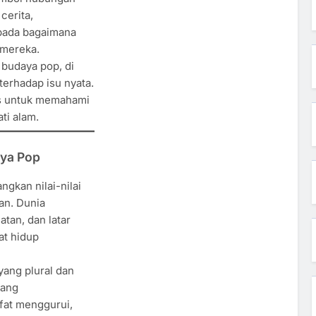
cerita,
pada bagaimana
mereka.
budaya pop, di
terhadap isu nyata.
ns untuk memahami
i alam.
aya Pop
gkan nilai-nilai
an. Dunia
tan, dan latar
at hidup
ang plural dan
yang
fat menggurui,