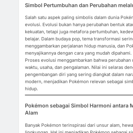
Simbol Pertumbuhan dan Perubahan melalu
Salah satu aspek paling simbolis dalam dunia Pok
evolusi. Evolusi bukan hanya perubahan bentuk at
kekuatan, tetapi juga metafora pertumbuhan, kede
belajar. Dalam budaya pop, tema transformasi seri
menggambarkan perjalanan hidup manusia, dan P
menyajikannya dengan cara yang mudah dipahami.
Proses evolusi menggambarkan bahwa perubahan
waktu, usaha, dan pengalaman. Nilai ini selaras den
pengembangan diri yang sering diangkat dalam nar
modern, menjadikan Pokémon relevan sebagai simb
hidup.
Pokémon sebagai Simbol Harmoni antara 
Alam
Banyak Pokémon terinspirasi dari unsur alam, hew
lingkungan. Hal ini menjadikan Pokémon sebagai 