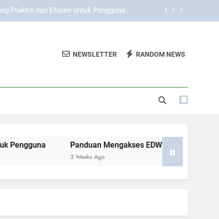
ng Praktis dan Efisien untuk Pengguna
melalui Browser Desktop dan Mobile
melalui Browser Desktop dan Mobile
NEWSLETTER
RANDOM NEWS
Praktis, Efisien, dan Mudah Dipahami
olusi Aman Untuk Era Digital.
ng Praktis dan Efisien untuk Pengguna
melalui Browser Desktop dan Mobile
melalui Browser Desktop dan Mobile
a
Panduan Mengakses EDWINSLOT melalui Browser Des
3 Weeks Ago