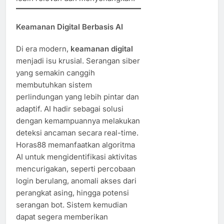
Keamanan Digital Berbasis AI
Di era modern,
keamanan digital
menjadi isu krusial. Serangan siber
yang semakin canggih
membutuhkan sistem
perlindungan yang lebih pintar dan
adaptif. AI hadir sebagai solusi
dengan kemampuannya melakukan
deteksi ancaman secara real-time.
Horas88 memanfaatkan algoritma
AI untuk mengidentifikasi aktivitas
mencurigakan, seperti percobaan
login berulang, anomali akses dari
perangkat asing, hingga potensi
serangan bot. Sistem kemudian
dapat segera memberikan