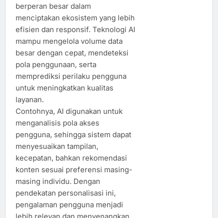
berperan besar dalam
menciptakan ekosistem yang lebih
efisien dan responsif. Teknologi AI
mampu mengelola volume data
besar dengan cepat, mendeteksi
pola penggunaan, serta
memprediksi perilaku pengguna
untuk meningkatkan kualitas
layanan.
Contohnya, AI digunakan untuk
menganalisis pola akses
pengguna, sehingga sistem dapat
menyesuaikan tampilan,
kecepatan, bahkan rekomendasi
konten sesuai preferensi masing-
masing individu. Dengan
pendekatan personalisasi ini,
pengalaman pengguna menjadi
lebih relevan dan menyenangkan.