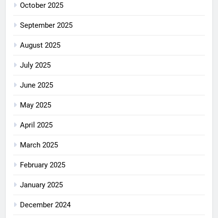
October 2025
September 2025
August 2025
July 2025
June 2025
May 2025
April 2025
March 2025
February 2025
January 2025
December 2024