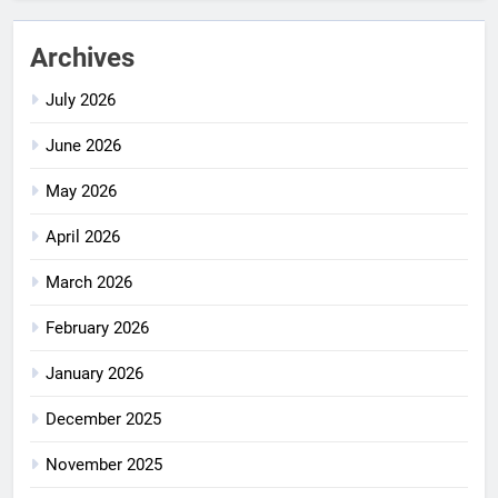
Archives
July 2026
June 2026
May 2026
April 2026
March 2026
February 2026
January 2026
December 2025
November 2025