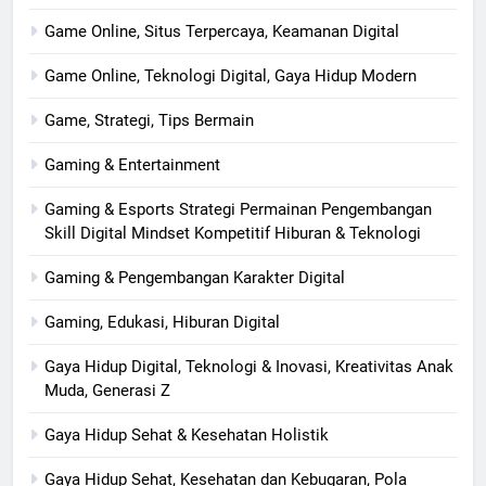
Game Online, Situs Terpercaya, Keamanan Digital
Game Online, Teknologi Digital, Gaya Hidup Modern
Game, Strategi, Tips Bermain
Gaming & Entertainment
Gaming & Esports Strategi Permainan Pengembangan
Skill Digital Mindset Kompetitif Hiburan & Teknologi
Gaming & Pengembangan Karakter Digital
Gaming, Edukasi, Hiburan Digital
Gaya Hidup Digital, Teknologi & Inovasi, Kreativitas Anak
Muda, Generasi Z
Gaya Hidup Sehat & Kesehatan Holistik
Gaya Hidup Sehat, Kesehatan dan Kebugaran, Pola