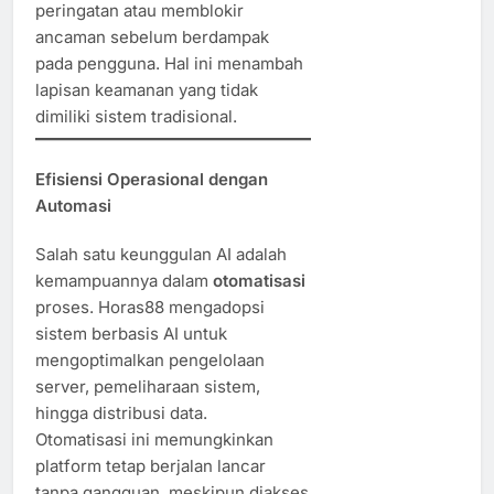
peringatan atau memblokir
ancaman sebelum berdampak
pada pengguna. Hal ini menambah
lapisan keamanan yang tidak
dimiliki sistem tradisional.
Efisiensi Operasional dengan
Automasi
Salah satu keunggulan AI adalah
kemampuannya dalam
otomatisasi
proses. Horas88 mengadopsi
sistem berbasis AI untuk
mengoptimalkan pengelolaan
server, pemeliharaan sistem,
hingga distribusi data.
Otomatisasi ini memungkinkan
platform tetap berjalan lancar
tanpa gangguan, meskipun diakses