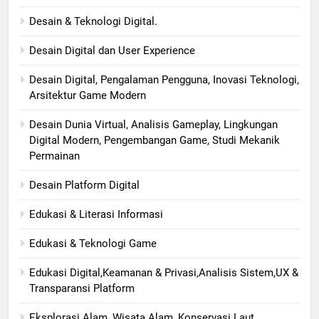
Desain & Teknologi Digital.
Desain Digital dan User Experience
Desain Digital, Pengalaman Pengguna, Inovasi Teknologi,
Arsitektur Game Modern
Desain Dunia Virtual, Analisis Gameplay, Lingkungan
Digital Modern, Pengembangan Game, Studi Mekanik
Permainan
Desain Platform Digital
Edukasi & Literasi Informasi
Edukasi & Teknologi Game
Edukasi Digital,Keamanan & Privasi,Analisis Sistem,UX &
Transparansi Platform
Eksplorasi Alam, Wisata Alam, Konservasi Laut,