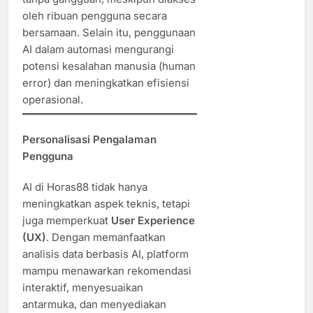
oleh ribuan pengguna secara
bersamaan. Selain itu, penggunaan
AI dalam automasi mengurangi
potensi kesalahan manusia (human
error) dan meningkatkan efisiensi
operasional.
Personalisasi Pengalaman
Pengguna
AI di Horas88 tidak hanya
meningkatkan aspek teknis, tetapi
juga memperkuat
User Experience
(UX)
. Dengan memanfaatkan
analisis data berbasis AI, platform
mampu menawarkan rekomendasi
interaktif, menyesuaikan
antarmuka, dan menyediakan