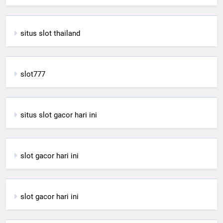
situs slot thailand
slot777
situs slot gacor hari ini
slot gacor hari ini
slot gacor hari ini