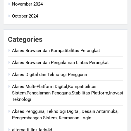
November 2024
October 2024
Categories
Akses Browser dan Kompatibilitas Perangkat
Akses Browser dan Pengalaman Lintas Perangkat
Akses Digital dan Teknologi Pengguna
Akses Multi-Platform Digital,Kompatibilitas
Sistem,Pengalaman Pengguna,Stabilitas Platform,Inovasi
Teknologi
Akses Pengguna, Teknologi Digital, Desain Antarmuka,
Pengembangan Sistem, Keamanan Login
alternatif link laris4d