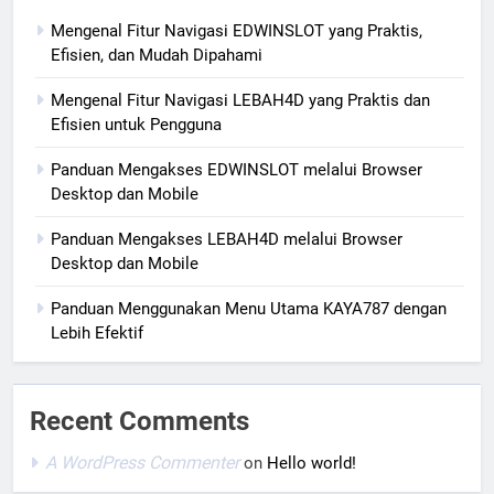
Mengenal Fitur Navigasi EDWINSLOT yang Praktis,
Efisien, dan Mudah Dipahami
Mengenal Fitur Navigasi LEBAH4D yang Praktis dan
Efisien untuk Pengguna
Panduan Mengakses EDWINSLOT melalui Browser
Desktop dan Mobile
Panduan Mengakses LEBAH4D melalui Browser
Desktop dan Mobile
Panduan Menggunakan Menu Utama KAYA787 dengan
Lebih Efektif
Recent Comments
A WordPress Commenter
on
Hello world!