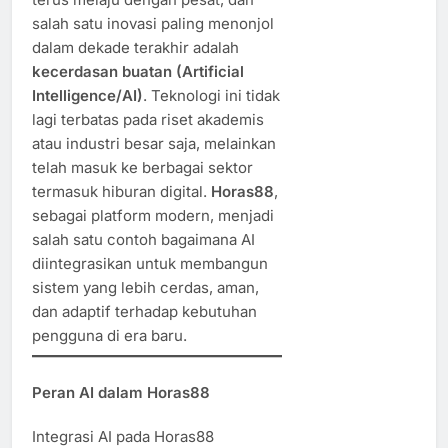
salah satu inovasi paling menonjol
dalam dekade terakhir adalah
kecerdasan buatan (Artificial
Intelligence/AI)
. Teknologi ini tidak
lagi terbatas pada riset akademis
atau industri besar saja, melainkan
telah masuk ke berbagai sektor
termasuk hiburan digital.
Horas88
,
sebagai platform modern, menjadi
salah satu contoh bagaimana AI
diintegrasikan untuk membangun
sistem yang lebih cerdas, aman,
dan adaptif terhadap kebutuhan
pengguna di era baru.
Peran AI dalam Horas88
Integrasi AI pada Horas88