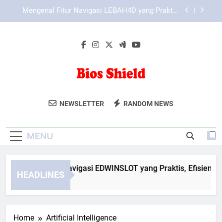
Skip
Panduan Mengakses EDWINSLOT melalui
to
Browser Desktop dan Mobile
content
Panduan Mengakses LEBAH4D melalui Browser
Desktop dan Mobile
Mengenal Fitur Navigasi EDWINSLOT yang
Praktis, Efisien, dan Mudah Dipahami
Mengenal Fitur Navigasi LEBAH4D yang Praktis
dan Efisien untuk Pengguna
Bios Shield
Lindungi Data Anda Dengan Layanan
Panduan Mengakses EDWINSLOT melalui
NEWSLETTER
RANDOM NEWS
Browser Desktop dan Mobile
Keamanan Digital Dari Bios Shield.
Panduan Mengakses LEBAH4D melalui Browser
Solusi Aman Untuk Era Digital.
Desktop dan Mobile
MENU
ngenal Fitur Navigasi EDWINSLOT yang Praktis, Efisien, dan
HEADLINES
Weeks Ago
Home
Artificial Intelligence