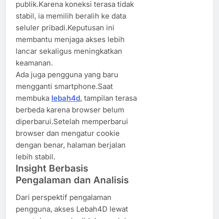
publik.Karena koneksi terasa tidak
stabil, ia memilih beralih ke data
seluler pribadi.Keputusan ini
membantu menjaga akses lebih
lancar sekaligus meningkatkan
keamanan.
Ada juga pengguna yang baru
mengganti smartphone.Saat
membuka
lebah4d
, tampilan terasa
berbeda karena browser belum
diperbarui.Setelah memperbarui
browser dan mengatur cookie
dengan benar, halaman berjalan
lebih stabil.
Insight Berbasis
Pengalaman dan Analisis
Dari perspektif pengalaman
pengguna, akses Lebah4D lewat