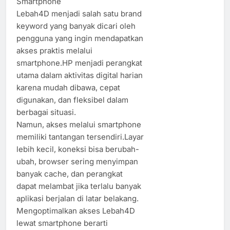
Smartphone
Lebah4D menjadi salah satu brand
keyword yang banyak dicari oleh
pengguna yang ingin mendapatkan
akses praktis melalui
smartphone.HP menjadi perangkat
utama dalam aktivitas digital harian
karena mudah dibawa, cepat
digunakan, dan fleksibel dalam
berbagai situasi.
Namun, akses melalui smartphone
memiliki tantangan tersendiri.Layar
lebih kecil, koneksi bisa berubah-
ubah, browser sering menyimpan
banyak cache, dan perangkat
dapat melambat jika terlalu banyak
aplikasi berjalan di latar belakang.
Mengoptimalkan akses Lebah4D
lewat smartphone berarti