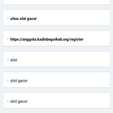
situs slot gacor
https://anggota.kadinbogorkab.org/register
slot
slot gacor
slot gacor