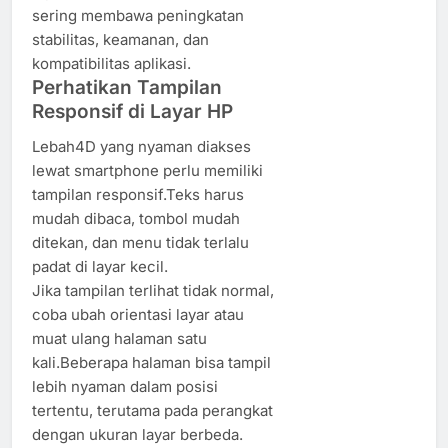
sering membawa peningkatan
stabilitas, keamanan, dan
kompatibilitas aplikasi.
Perhatikan Tampilan
Responsif di Layar HP
Lebah4D yang nyaman diakses
lewat smartphone perlu memiliki
tampilan responsif.Teks harus
mudah dibaca, tombol mudah
ditekan, dan menu tidak terlalu
padat di layar kecil.
Jika tampilan terlihat tidak normal,
coba ubah orientasi layar atau
muat ulang halaman satu
kali.Beberapa halaman bisa tampil
lebih nyaman dalam posisi
tertentu, terutama pada perangkat
dengan ukuran layar berbeda.