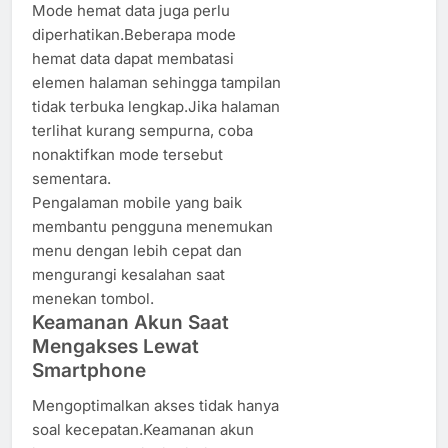
Mode hemat data juga perlu
diperhatikan.Beberapa mode
hemat data dapat membatasi
elemen halaman sehingga tampilan
tidak terbuka lengkap.Jika halaman
terlihat kurang sempurna, coba
nonaktifkan mode tersebut
sementara.
Pengalaman mobile yang baik
membantu pengguna menemukan
menu dengan lebih cepat dan
mengurangi kesalahan saat
menekan tombol.
Keamanan Akun Saat
Mengakses Lewat
Smartphone
Mengoptimalkan akses tidak hanya
soal kecepatan.Keamanan akun