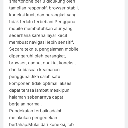
smartphone perlu didukung oleh
tampilan responsif, browser stabil,
koneksi kuat, dan perangkat yang
tidak terlalu terbebani.Pengguna
mobile membutuhkan alur yang
sederhana karena layar kecil
membuat navigasi lebih sensitif.
Secara teknis, pengalaman mobile
dipengaruhi oleh perangkat,
browser, cache, cookie, koneksi,
dan kebiasaan keamanan
pengguna.Jika salah satu
komponen tidak optimal, akses
dapat terasa lambat meskipun
halaman sebenarnya dapat
berjalan normal.
Pendekatan terbaik adalah
melakukan pengecekan
bertahap.Mulai dari koneksi, tab