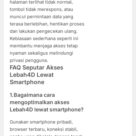
halaman terlihat tidak normal,
tombol tidak merespons, atau
muncul permintaan data yang
terasa berlebihan, hentikan proses
dan lakukan pengecekan ulang.
Kebiasaan sederhana seperti ini
membantu menjaga akses tetap
nyaman sekaligus melindungi
privasi pengguna.
FAQ Seputar Akses
Lebah4D Lewat
Smartphone
1.Bagaimana cara
mengoptimalkan akses
Lebah4D lewat smartphone?
Gunakan smartphone pribadi,
browser terbaru, koneksi stabil,