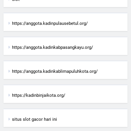
https://anggota.kadinpulausebetul.org/
https://anggota.kadinkabpasangkayu.org/
https://anggota.kadinkablimapuluhkota.org/
https://kadinbinjaikota.org/
situs slot gacor hari ini