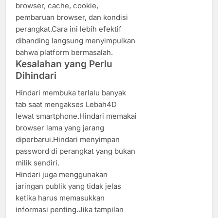
browser, cache, cookie,
pembaruan browser, dan kondisi
perangkat.Cara ini lebih efektif
dibanding langsung menyimpulkan
bahwa platform bermasalah.
Kesalahan yang Perlu
Dihindari
Hindari membuka terlalu banyak
tab saat mengakses Lebah4D
lewat smartphone.Hindari memakai
browser lama yang jarang
diperbarui.Hindari menyimpan
password di perangkat yang bukan
milik sendiri.
Hindari juga menggunakan
jaringan publik yang tidak jelas
ketika harus memasukkan
informasi penting.Jika tampilan