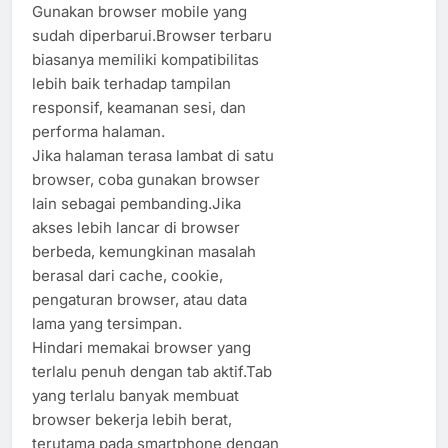
Gunakan browser mobile yang
sudah diperbarui.Browser terbaru
biasanya memiliki kompatibilitas
lebih baik terhadap tampilan
responsif, keamanan sesi, dan
performa halaman.
Jika halaman terasa lambat di satu
browser, coba gunakan browser
lain sebagai pembanding.Jika
akses lebih lancar di browser
berbeda, kemungkinan masalah
berasal dari cache, cookie,
pengaturan browser, atau data
lama yang tersimpan.
Hindari memakai browser yang
terlalu penuh dengan tab aktif.Tab
yang terlalu banyak membuat
browser bekerja lebih berat,
terutama pada smartphone dengan