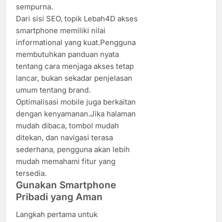
sempurna.
Dari sisi SEO, topik Lebah4D akses
smartphone memiliki nilai
informational yang kuat.Pengguna
membutuhkan panduan nyata
tentang cara menjaga akses tetap
lancar, bukan sekadar penjelasan
umum tentang brand.
Optimalisasi mobile juga berkaitan
dengan kenyamanan.Jika halaman
mudah dibaca, tombol mudah
ditekan, dan navigasi terasa
sederhana, pengguna akan lebih
mudah memahami fitur yang
tersedia.
Gunakan Smartphone
Pribadi yang Aman
Langkah pertama untuk