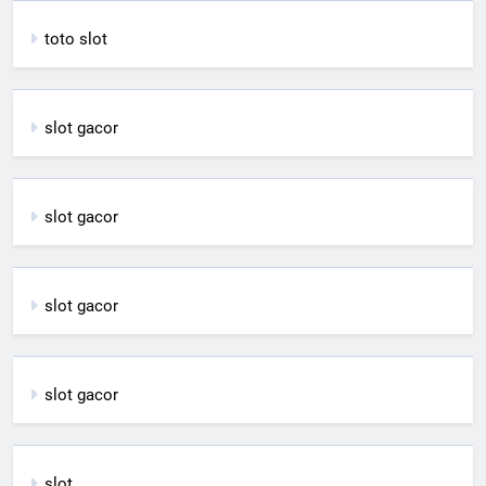
toto slot
slot gacor
slot gacor
slot gacor
slot gacor
slot