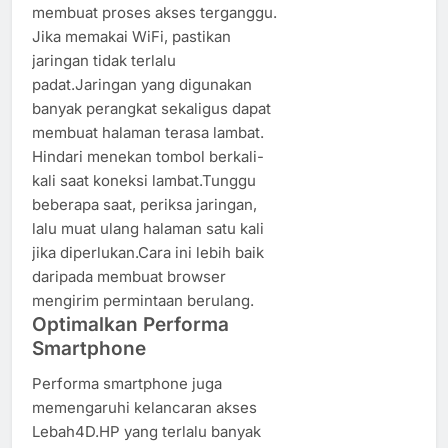
membuat proses akses terganggu.
Jika memakai WiFi, pastikan
jaringan tidak terlalu
padat.Jaringan yang digunakan
banyak perangkat sekaligus dapat
membuat halaman terasa lambat.
Hindari menekan tombol berkali-
kali saat koneksi lambat.Tunggu
beberapa saat, periksa jaringan,
lalu muat ulang halaman satu kali
jika diperlukan.Cara ini lebih baik
daripada membuat browser
mengirim permintaan berulang.
Optimalkan Performa
Smartphone
Performa smartphone juga
memengaruhi kelancaran akses
Lebah4D.HP yang terlalu banyak