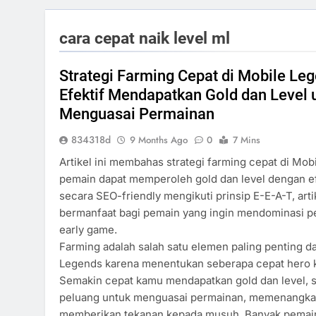
cara cepat naik level ml
Strategi Farming Cepat di Mobile Le
Efektif Mendapatkan Gold dan Level 
Menguasai Permainan
834318d
9 Months Ago
0
7 Mins
Artikel ini membahas strategi farming cepat di Mob
pemain dapat memperoleh gold dan level dengan ef
secara SEO-friendly mengikuti prinsip E-E-A-T, artik
bermanfaat bagi pemain yang ingin mendominasi p
early game.
Farming adalah salah satu elemen paling penting d
Legends karena menentukan seberapa cepat hero
Semakin cepat kamu mendapatkan gold dan level, 
peluang untuk menguasai permainan, memenangkan 
memberikan tekanan kepada musuh. Banyak pemain