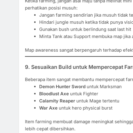
Ketika farming, jangan asal maju tanpa melihat mini
perhatikan posisi musuh:
Jangan farming sendirian jika musuh tidak te
Hindari jungle musuh ketika tidak punya visi
Gunakan bush untuk berlindung saat last hit
Minta Tank atau Support membuka map jika 
Map awareness sangat berpengaruh terhadap efekti
9. Sesuaikan Build untuk Mempercepat Fa
Beberapa item sangat membantu mempercepat farm
Demon Hunter Sword
untuk Marksman
Bloodlust Axe
untuk Fighter
Calamity Reaper
untuk Mage tertentu
War Axe
untuk hero physical burst
Item farming membuat damage meningkat sehingga
lebih cepat dibersihkan.