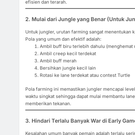
efisien dan terarah.
2. Mulai dari Jungle yang Benar (Untuk Jun
Untuk jungler, urutan farming sangat menentukan k
Pola yang umum dan efektif adalah:
Ambil buff biru terlebih dahulu (menghemat
Ambil creep kecil terdekat
Ambil buff merah
Bersihkan jungle kecil lain
Rotasi ke lane terdekat atau contest Turtle
Pola farming ini memastikan jungler mencapai leve
waktu singkat sehingga dapat mulai membantu lane 
memberikan tekanan.
3. Hindari Terlalu Banyak War di Early Gam
Kesalahan umum banyak pemain adalah terlalu serin