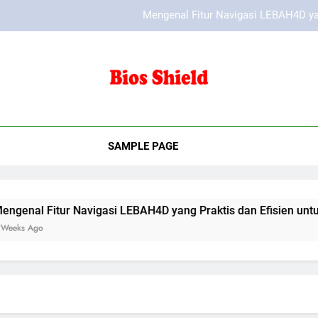
Mengenal Fitur Navigasi LEBAH4D ya
Panduan Mengakses EDWINSLOT 
Panduan Mengakses LEBAH4D 
s Shield
Mengenal Fitur Navigasi EDWINSLOT yang 
ata Anda Dengan Layanan Keamanan Digital Dari Bios Shield. S
Mengenal Fitur Navigasi LEBAH4D ya
SAMPLE PAGE
Panduan Mengakses EDWINSLOT 
Panduan Mengakses LEBAH4D 
ur Navigasi LEBAH4D yang Praktis dan Efisien untuk Pengguna