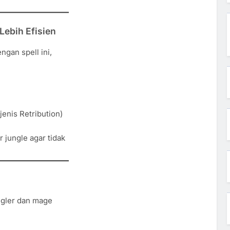
Lebih Efisien
ngan spell ini,
enis Retribution)
r jungle agar tidak
ngler dan mage