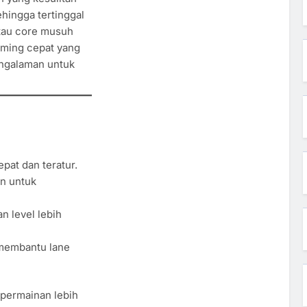
hingga tertinggal
atau core musuh
arming cepat yang
engalaman untuk
pat dan teratur.
on untuk
 level lebih
 membantu lane
permainan lebih