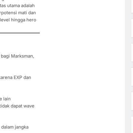
itas utama adalah
erpotensi mati dan
level hingga hero
 bagi Marksman,
karena EXP dan
 lain
tidak dapat wave
 dalam jangka