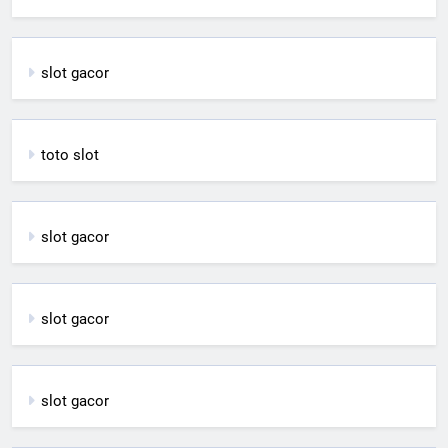
slot gacor
toto slot
slot gacor
slot gacor
slot gacor