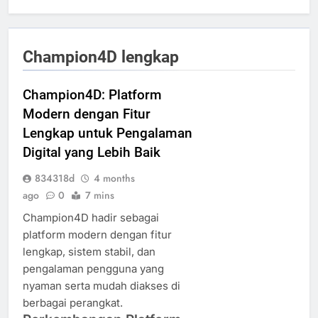
Champion4D lengkap
Champion4D: Platform
Modern dengan Fitur
Lengkap untuk Pengalaman
Digital yang Lebih Baik
834318d
4 months
ago
0
7 mins
Champion4D hadir sebagai
platform modern dengan fitur
lengkap, sistem stabil, dan
pengalaman pengguna yang
nyaman serta mudah diakses di
berbagai perangkat.