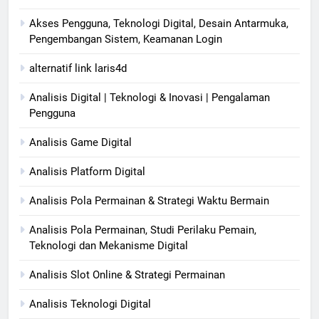
Akses Pengguna, Teknologi Digital, Desain Antarmuka,
Pengembangan Sistem, Keamanan Login
alternatif link laris4d
Analisis Digital | Teknologi & Inovasi | Pengalaman
Pengguna
Analisis Game Digital
Analisis Platform Digital
Analisis Pola Permainan & Strategi Waktu Bermain
Analisis Pola Permainan, Studi Perilaku Pemain,
Teknologi dan Mekanisme Digital
Analisis Slot Online & Strategi Permainan
Analisis Teknologi Digital