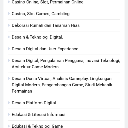
Casino Online, Slot, Permainan Online
Casino, Slot Games, Gambling
Dekorasi Rumah dan Tanaman Hias
Desain & Teknologi Digital.
Desain Digital dan User Experience
Desain Digital, Pengalaman Pengguna, Inovasi Teknologi,
Arsitektur Game Modern
Desain Dunia Virtual, Analisis Gameplay, Lingkungan
Digital Modern, Pengembangan Game, Studi Mekanik
Permainan
Desain Platform Digital
Edukasi & Literasi Informasi
Edukasi & Teknologi Game