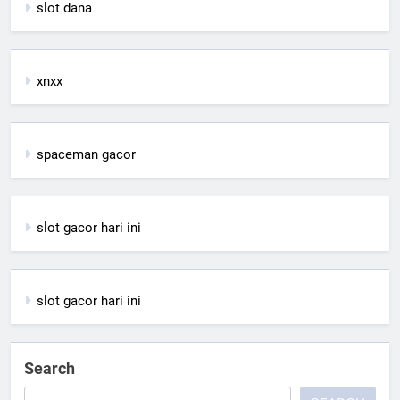
slot dana
xnxx
spaceman gacor
slot gacor hari ini
slot gacor hari ini
Search