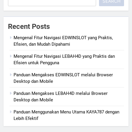
SEARCH
Recent Posts
Mengenal Fitur Navigasi EDWINSLOT yang Praktis,
Efisien, dan Mudah Dipahami
Mengenal Fitur Navigasi LEBAH4D yang Praktis dan
Efisien untuk Pengguna
Panduan Mengakses EDWINSLOT melalui Browser
Desktop dan Mobile
Panduan Mengakses LEBAH4D melalui Browser
Desktop dan Mobile
Panduan Menggunakan Menu Utama KAYA787 dengan
Lebih Efektif