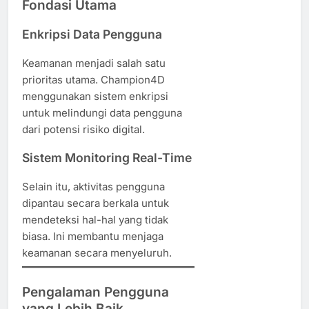
Fondasi Utama
Enkripsi Data Pengguna
Keamanan menjadi salah satu
prioritas utama. Champion4D
menggunakan sistem enkripsi
untuk melindungi data pengguna
dari potensi risiko digital.
Sistem Monitoring Real-Time
Selain itu, aktivitas pengguna
dipantau secara berkala untuk
mendeteksi hal-hal yang tidak
biasa. Ini membantu menjaga
keamanan secara menyeluruh.
Pengalaman Pengguna
yang Lebih Baik