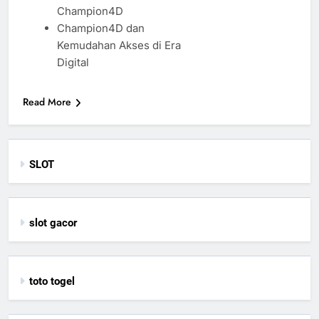
Champion4D
Champion4D dan
Kemudahan Akses di Era
Digital
Read More
SLOT
slot gacor
toto togel