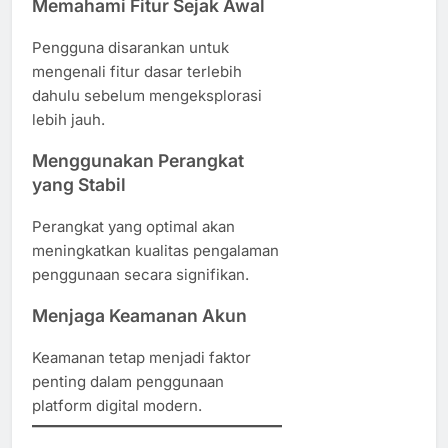
Memahami Fitur Sejak Awal
Pengguna disarankan untuk
mengenali fitur dasar terlebih
dahulu sebelum mengeksplorasi
lebih jauh.
Menggunakan Perangkat
yang Stabil
Perangkat yang optimal akan
meningkatkan kualitas pengalaman
penggunaan secara signifikan.
Menjaga Keamanan Akun
Keamanan tetap menjadi faktor
penting dalam penggunaan
platform digital modern.