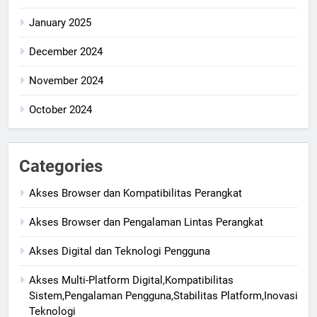
January 2025
December 2024
November 2024
October 2024
Categories
Akses Browser dan Kompatibilitas Perangkat
Akses Browser dan Pengalaman Lintas Perangkat
Akses Digital dan Teknologi Pengguna
Akses Multi-Platform Digital,Kompatibilitas
Sistem,Pengalaman Pengguna,Stabilitas Platform,Inovasi
Teknologi