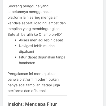
Seorang pengguna yang
sebelumnya menggunakan
platform lain sering mengalami
kendala seperti loading lambat dan
tampilan yang membingungkan.
Setelah beralih ke Champion4D:
Akses menjadi lebih cepat
Navigasi lebih mudah
dipahami
Fitur dapat digunakan tanpa
hambatan
Pengalaman ini menunjukkan
bahwa platform modern bukan
hanya soal tampilan, tetapi juga
performa dan efisiensi.
Insight: Mengapa Fitur