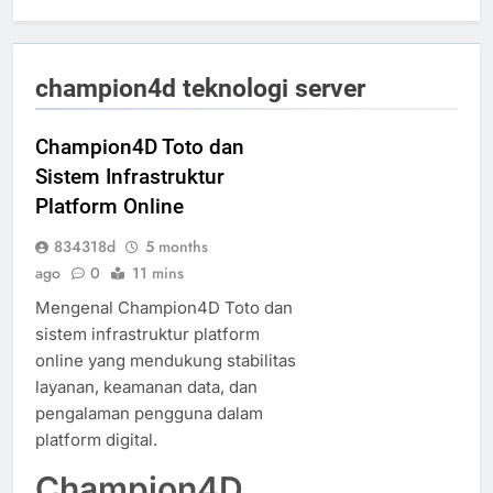
champion4d teknologi server
Champion4D Toto dan
Sistem Infrastruktur
Platform Online
834318d
5 months
ago
0
11 mins
Mengenal Champion4D Toto dan
sistem infrastruktur platform
online yang mendukung stabilitas
layanan, keamanan data, dan
pengalaman pengguna dalam
platform digital.
Champion4D