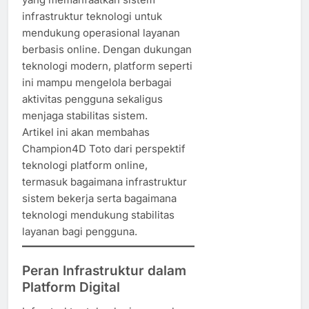
infrastruktur teknologi untuk
mendukung operasional layanan
berbasis online. Dengan dukungan
teknologi modern, platform seperti
ini mampu mengelola berbagai
aktivitas pengguna sekaligus
menjaga stabilitas sistem.
Artikel ini akan membahas
Champion4D Toto dari perspektif
teknologi platform online,
termasuk bagaimana infrastruktur
sistem bekerja serta bagaimana
teknologi mendukung stabilitas
layanan bagi pengguna.
Peran Infrastruktur dalam
Platform Digital