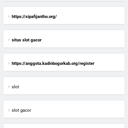
https://sipafijantho.org/
situs slot gacor
https://anggota.kadinbogorkab.org/register
slot
slot gacor