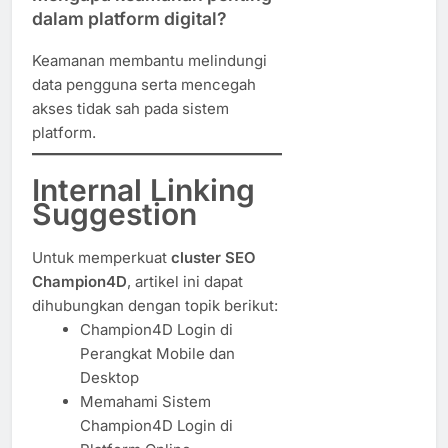
dalam platform digital?
Keamanan membantu melindungi
data pengguna serta mencegah
akses tidak sah pada sistem
platform.
Internal Linking
Suggestion
Untuk memperkuat
cluster SEO
Champion4D
, artikel ini dapat
dihubungkan dengan topik berikut:
Champion4D Login di
Perangkat Mobile dan
Desktop
Memahami Sistem
Champion4D Login di