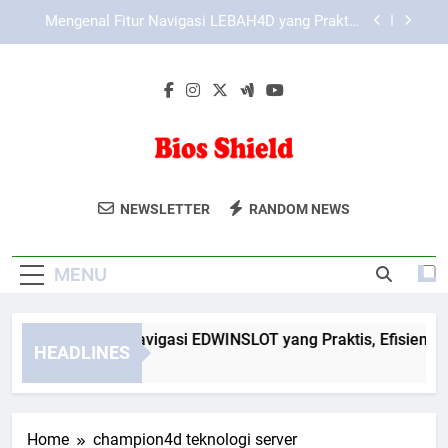
Skip
Panduan Mengakses EDWINSLOT melalui
to
Browser Desktop dan Mobile
content
Panduan Mengakses LEBAH4D melalui Browser
Desktop dan Mobile
Mengenal Fitur Navigasi EDWINSLOT yang
Praktis, Efisien, dan Mudah Dipahami
Mengenal Fitur Navigasi LEBAH4D yang Praktis
dan Efisien untuk Pengguna
Bios Shield
Lindungi Data Anda Dengan Layanan
Panduan Mengakses EDWINSLOT melalui
NEWSLETTER
RANDOM NEWS
Browser Desktop dan Mobile
Keamanan Digital Dari Bios Shield.
Panduan Mengakses LEBAH4D melalui Browser
Solusi Aman Untuk Era Digital.
Desktop dan Mobile
MENU
ngenal Fitur Navigasi EDWINSLOT yang Praktis, Efisien, dan
HEADLINES
Weeks Ago
Home
champion4d teknologi server