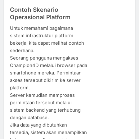
Contoh Skenario
Operasional Platform
Untuk memahami bagaimana
sistem infrastruktur platform
bekerja, kita dapat melihat contoh
sederhana.
Seorang pengguna mengakses
Champion4D melalui browser pada
smartphone mereka. Permintaan
akses tersebut dikirim ke server
platform.
Server kemudian memproses
permintaan tersebut melalui
sistem backend yang terhubung
dengan database.
Jika data yang dibutuhkan
tersedia, sistem akan menampilkan