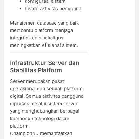
konfigurasi sistem
histori aktivitas pengguna
Manajemen database yang baik
membantu platform menjaga
integritas data sekaligus
meningkatkan efisiensi sistem.
Infrastruktur Server dan
Stabilitas Platform
Server merupakan pusat
operasional dari sebuah platform
digital. Semua aktivitas pengguna
diproses melalui sistem server
yang menghubungkan berbagai
komponen teknologi dalam
platform.
Champion4D memanfaatkan