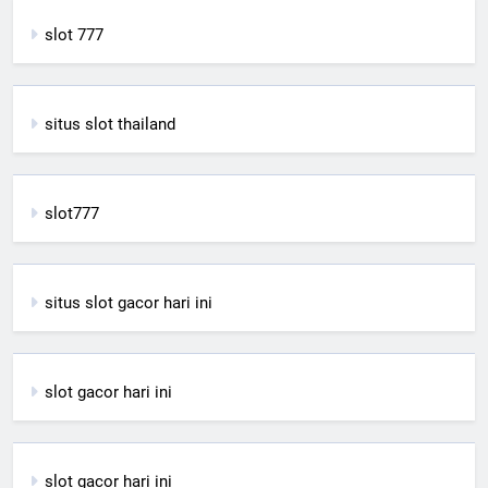
slot 777
situs slot thailand
slot777
situs slot gacor hari ini
slot gacor hari ini
slot gacor hari ini