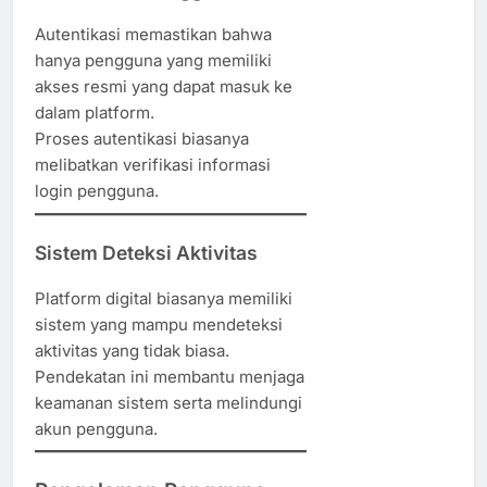
Autentikasi memastikan bahwa
hanya pengguna yang memiliki
akses resmi yang dapat masuk ke
dalam platform.
Proses autentikasi biasanya
melibatkan verifikasi informasi
login pengguna.
Sistem Deteksi Aktivitas
Platform digital biasanya memiliki
sistem yang mampu mendeteksi
aktivitas yang tidak biasa.
Pendekatan ini membantu menjaga
keamanan sistem serta melindungi
akun pengguna.