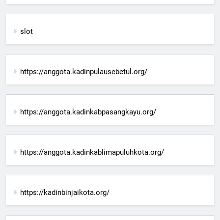
slot
https://anggota.kadinpulausebetul.org/
https://anggota.kadinkabpasangkayu.org/
https://anggota.kadinkablimapuluhkota.org/
https://kadinbinjaikota.org/