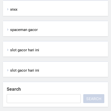
xnxx
spaceman gacor
slot gacor hari ini
slot gacor hari ini
Search
SEARCH