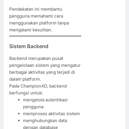
Pendekatan ini membantu
pengguna memahami cara
menggunakan platform tanpa
mengalami kesulitan.
Sistem Backend
Backend merupakan pusat
pengelolaan sistem yang mengatur
berbagai aktivitas yang terjadi di
dalam platform.
Pada Champion4D, backend
berfungsi untuk:
mengelola autentikasi
pengguna
memproses aktivitas sistem
menghubungkan data
dengan database