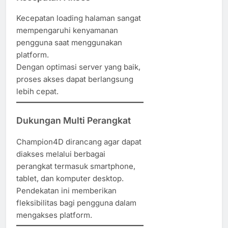
Kecepatan loading halaman sangat
mempengaruhi kenyamanan
pengguna saat menggunakan
platform.
Dengan optimasi server yang baik,
proses akses dapat berlangsung
lebih cepat.
Dukungan Multi Perangkat
Champion4D dirancang agar dapat
diakses melalui berbagai
perangkat termasuk smartphone,
tablet, dan komputer desktop.
Pendekatan ini memberikan
fleksibilitas bagi pengguna dalam
mengakses platform.