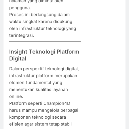
halaman yang diminta oleh
pengguna.
Proses ini berlangsung dalam
waktu singkat karena didukung
oleh infrastruktur teknologi yang
terintegrasi.
Insight Teknologi Platform
Digital
Dalam perspektif teknologi digital,
infrastruktur platform merupakan
elemen fundamental yang
menentukan kualitas layanan
online.
Platform seperti Champion4D
harus mampu mengelola berbagai
komponen teknologi secara
efisien agar sistem tetap stabil