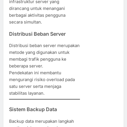
infrastruktur server yang
dirancang untuk menangani
berbagai aktivitas pengguna
secara simultan.
Distribusi Beban Server
Distribusi beban server merupakan
metode yang digunakan untuk
membagi trafik pengguna ke
beberapa server.
Pendekatan ini membantu
mengurangi risiko overload pada
satu server serta menjaga
stabilitas layanan.
Sistem Backup Data
Backup data merupakan langkah