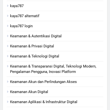
kaya787
kaya787 alternatif
kaya787 login
Keamanan & Autentikasi Digital
Keamanan & Privasi Digital
Keamanan & Teknologi Digital
Keamanan & Transparansi Digital, Teknologi Modern,
Pengalaman Pengguna, Inovasi Platform
Keamanan Akun dan Perlindungan Akses
Keamanan Akun Digital
Keamanan Aplikasi & Infrastruktur Digital