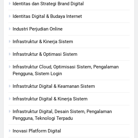
Identitas dan Strategi Brand Digital
Identitas Digital & Budaya Internet
Industri Perjudian Online
Infrastruktur & Kinerja Sistem
Infrastruktur & Optimasi Sistem
Infrastruktur Cloud, Optimisasi Sistem, Pengalaman
Pengguna, Sistem Login
Infrastruktur Digital & Keamanan Sistem
Infrastruktur Digital & Kinerja Sistem
Infrastruktur Digital, Desain Sistem, Pengalaman
Pengguna, Teknologi Terpadu
Inovasi Platform Digital