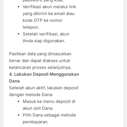
Verifikasi akun melalui link
yang dikirim ke email atau
kode OTP ke nomor
telepon.
Setelah verifikasi, akun
Anda siap digunakan.
Pastikan data yang dimasukkan
benar dan dapat diakses untuk
kelancaran proses selanjutnya.
4. Lakukan Deposit Menggunakan
Dana
Setelah akun aktif, lakukan deposit
dengan metode Dana:
Masuk ke menu deposit di
akun slot Dana.
Pilih Dana sebagai metode
pembayaran.