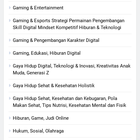
Gaming & Entertainment
Gaming & Esports Strategi Permainan Pengembangan
Skill Digital Mindset Kompetitif Hiburan & Teknologi
Gaming & Pengembangan Karakter Digital
Gaming, Edukasi, Hiburan Digital
Gaya Hidup Digital, Teknologi & Inovasi, Kreativitas Anak
Muda, Generasi Z
Gaya Hidup Sehat & Kesehatan Holistik
Gaya Hidup Sehat, Kesehatan dan Kebugaran, Pola
Makan Sehat, Tips Nutrisi, Kesehatan Mental dan Fisik
Hiburan, Game, Judi Online
Hukum, Sosial, Olahraga