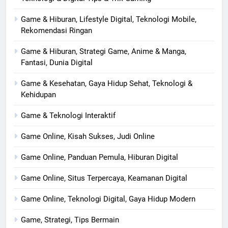
Game & Hiburan, Lifestyle Digital, Teknologi Mobile,
Rekomendasi Ringan
Game & Hiburan, Strategi Game, Anime & Manga,
Fantasi, Dunia Digital
Game & Kesehatan, Gaya Hidup Sehat, Teknologi &
Kehidupan
Game & Teknologi Interaktif
Game Online, Kisah Sukses, Judi Online
Game Online, Panduan Pemula, Hiburan Digital
Game Online, Situs Terpercaya, Keamanan Digital
Game Online, Teknologi Digital, Gaya Hidup Modern
Game, Strategi, Tips Bermain