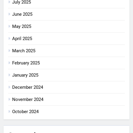
July 2025
June 2025
May 2025
April 2025
March 2025
February 2025
January 2025
December 2024
November 2024
October 2024