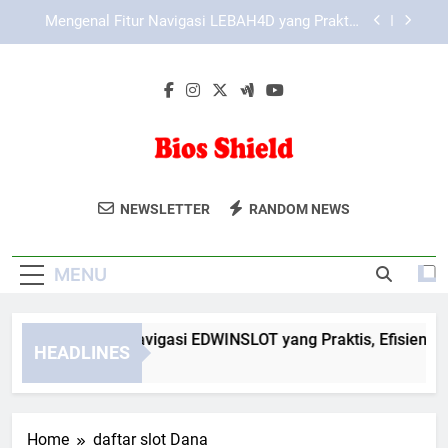
Skip
Panduan Mengakses EDWINSLOT melalui
to
Browser Desktop dan Mobile
content
Panduan Mengakses LEBAH4D melalui Browser
Desktop dan Mobile
Mengenal Fitur Navigasi EDWINSLOT yang
Praktis, Efisien, dan Mudah Dipahami
Mengenal Fitur Navigasi LEBAH4D yang Praktis
dan Efisien untuk Pengguna
Bios Shield
Lindungi Data Anda Dengan Layanan
Panduan Mengakses EDWINSLOT melalui
NEWSLETTER
RANDOM NEWS
Browser Desktop dan Mobile
Keamanan Digital Dari Bios Shield.
Panduan Mengakses LEBAH4D melalui Browser
Solusi Aman Untuk Era Digital.
Desktop dan Mobile
MENU
ngenal Fitur Navigasi EDWINSLOT yang Praktis, Efisien, dan
HEADLINES
Weeks Ago
Home
daftar slot Dana