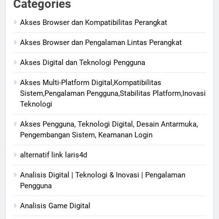
Categories
Akses Browser dan Kompatibilitas Perangkat
Akses Browser dan Pengalaman Lintas Perangkat
Akses Digital dan Teknologi Pengguna
Akses Multi-Platform Digital,Kompatibilitas
Sistem,Pengalaman Pengguna,Stabilitas Platform,Inovasi
Teknologi
Akses Pengguna, Teknologi Digital, Desain Antarmuka,
Pengembangan Sistem, Keamanan Login
alternatif link laris4d
Analisis Digital | Teknologi & Inovasi | Pengalaman
Pengguna
Analisis Game Digital