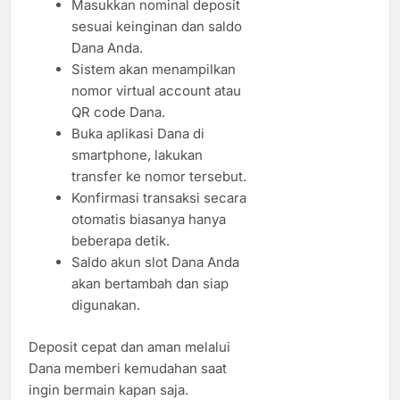
Masukkan nominal deposit
sesuai keinginan dan saldo
Dana Anda.
Sistem akan menampilkan
nomor virtual account atau
QR code Dana.
Buka aplikasi Dana di
smartphone, lakukan
transfer ke nomor tersebut.
Konfirmasi transaksi secara
otomatis biasanya hanya
beberapa detik.
Saldo akun slot Dana Anda
akan bertambah dan siap
digunakan.
Deposit cepat dan aman melalui
Dana memberi kemudahan saat
ingin bermain kapan saja.