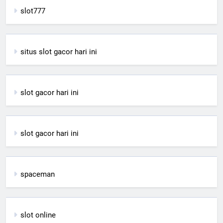
slot777
situs slot gacor hari ini
slot gacor hari ini
slot gacor hari ini
spaceman
slot online