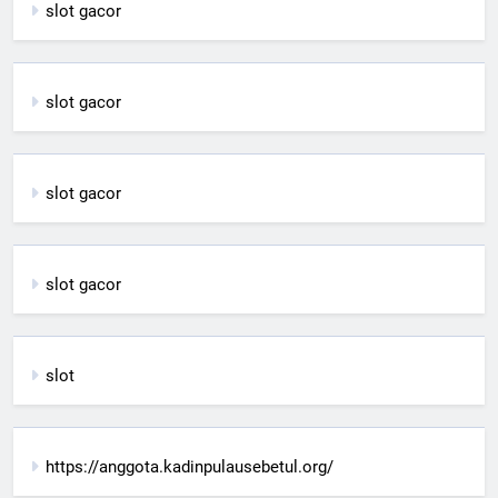
slot gacor
slot gacor
slot gacor
slot gacor
slot
https://anggota.kadinpulausebetul.org/