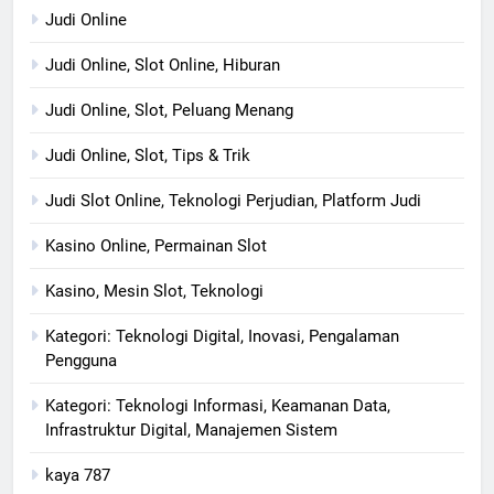
Judi Online
Judi Online, Slot Online, Hiburan
Judi Online, Slot, Peluang Menang
Judi Online, Slot, Tips & Trik
Judi Slot Online, Teknologi Perjudian, Platform Judi
Kasino Online, Permainan Slot
Kasino, Mesin Slot, Teknologi
Kategori: Teknologi Digital, Inovasi, Pengalaman
Pengguna
Kategori: Teknologi Informasi, Keamanan Data,
Infrastruktur Digital, Manajemen Sistem
kaya 787