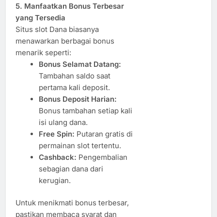
5. Manfaatkan Bonus Terbesar
yang Tersedia
Situs slot Dana biasanya
menawarkan berbagai bonus
menarik seperti:
Bonus Selamat Datang:
Tambahan saldo saat
pertama kali deposit.
Bonus Deposit Harian:
Bonus tambahan setiap kali
isi ulang dana.
Free Spin:
Putaran gratis di
permainan slot tertentu.
Cashback:
Pengembalian
sebagian dana dari
kerugian.
Untuk menikmati bonus terbesar,
pastikan membaca syarat dan