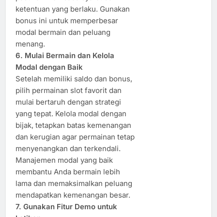
ketentuan yang berlaku. Gunakan
bonus ini untuk memperbesar
modal bermain dan peluang
menang.
6. Mulai Bermain dan Kelola
Modal dengan Baik
Setelah memiliki saldo dan bonus,
pilih permainan slot favorit dan
mulai bertaruh dengan strategi
yang tepat. Kelola modal dengan
bijak, tetapkan batas kemenangan
dan kerugian agar permainan tetap
menyenangkan dan terkendali.
Manajemen modal yang baik
membantu Anda bermain lebih
lama dan memaksimalkan peluang
mendapatkan kemenangan besar.
7. Gunakan Fitur Demo untuk