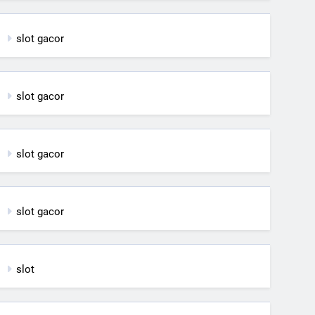
slot gacor
slot gacor
slot gacor
slot gacor
slot