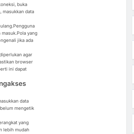
koneksi, buka
a, masukkan data
diulang.Pengguna
in masuk.Pola yang
genali jika ada
 diperlukan agar
astikan browser
rti ini dapat
engakses
masukkan data
ebelum mengetik
erangkat yang
n lebih mudah