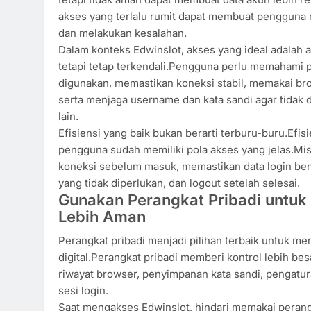
akses yang terlalu rumit dapat membuat pengguna
dan melakukan kesalahan.
Dalam konteks Edwinslot, akses yang ideal adalah a
tetapi tetap terkendali.Pengguna perlu memahami 
digunakan, memastikan koneksi stabil, memakai br
serta menjaga username dan kata sandi agar tidak 
lain.
Efisiensi yang baik bukan berarti terburu-buru.Efisi
pengguna sudah memiliki pola akses yang jelas.Mi
koneksi sebelum masuk, memastikan data login ben
yang tidak diperlukan, dan logout setelah selesai.
Gunakan Perangkat Pribadi untuk
Lebih Aman
Perangkat pribadi menjadi pilihan terbaik untuk m
digital.Perangkat pribadi memberi kontrol lebih be
riwayat browser, penyimpanan kata sandi, pengatu
sesi login.
Saat mengakses Edwinslot, hindari memakai peran