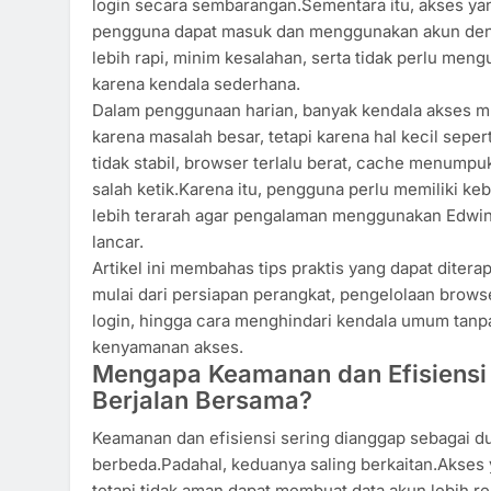
login secara sembarangan.Sementara itu, akses yan
pengguna dapat masuk dan menggunakan akun den
lebih rapi, minim kesalahan, serta tidak perlu men
karena kendala sederhana.
Dalam penggunaan harian, banyak kendala akses 
karena masalah besar, tetapi karena hal kecil sepert
tidak stabil, browser terlalu berat, cache menumpuk
salah ketik.Karena itu, pengguna perlu memiliki ke
lebih terarah agar pengalaman menggunakan Edwins
lancar.
Artikel ini membahas tips praktis yang dapat diter
mulai dari persiapan perangkat, pengelolaan brows
login, hingga cara menghindari kendala umum tan
kenyamanan akses.
Mengapa Keamanan dan Efisiensi
Berjalan Bersama?
Keamanan dan efisiensi sering dianggap sebagai du
berbeda.Padahal, keduanya saling berkaitan.Akses 
tetapi tidak aman dapat membuat data akun lebih re