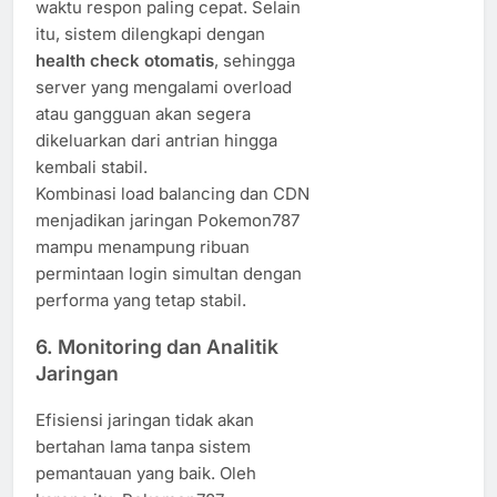
waktu respon paling cepat. Selain
itu, sistem dilengkapi dengan
health check otomatis
, sehingga
server yang mengalami overload
atau gangguan akan segera
dikeluarkan dari antrian hingga
kembali stabil.
Kombinasi load balancing dan CDN
menjadikan jaringan Pokemon787
mampu menampung ribuan
permintaan login simultan dengan
performa yang tetap stabil.
6. Monitoring dan Analitik
Jaringan
Efisiensi jaringan tidak akan
bertahan lama tanpa sistem
pemantauan yang baik. Oleh