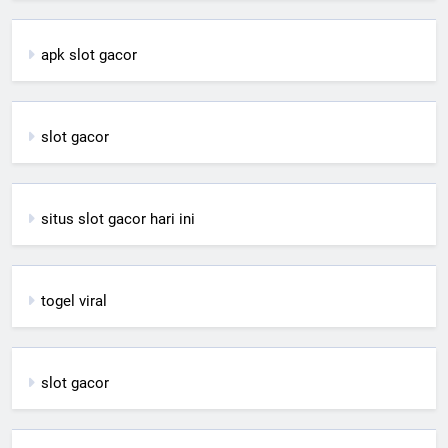
apk slot gacor
slot gacor
situs slot gacor hari ini
togel viral
slot gacor