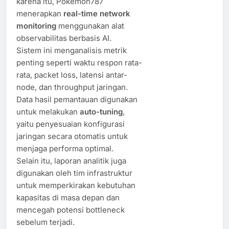
karena itu, Pokemon787
menerapkan
real-time network
monitoring
menggunakan alat
observabilitas berbasis AI.
Sistem ini menganalisis metrik
penting seperti waktu respon rata-
rata, packet loss, latensi antar-
node, dan throughput jaringan.
Data hasil pemantauan digunakan
untuk melakukan
auto-tuning
,
yaitu penyesuaian konfigurasi
jaringan secara otomatis untuk
menjaga performa optimal.
Selain itu, laporan analitik juga
digunakan oleh tim infrastruktur
untuk memperkirakan kebutuhan
kapasitas di masa depan dan
mencegah potensi bottleneck
sebelum terjadi.