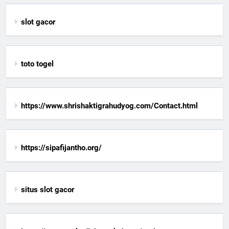
slot gacor
toto togel
https://www.shrishaktigrahudyog.com/Contact.html
https://sipafijantho.org/
situs slot gacor