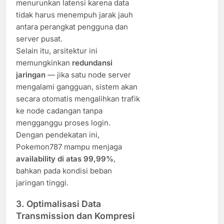
menurunkan latensi karena data
tidak harus menempuh jarak jauh
antara perangkat pengguna dan
server pusat.
Selain itu, arsitektur ini
memungkinkan
redundansi
jaringan
— jika satu node server
mengalami gangguan, sistem akan
secara otomatis mengalihkan trafik
ke node cadangan tanpa
mengganggu proses login.
Dengan pendekatan ini,
Pokemon787 mampu menjaga
availability di atas 99,99%
,
bahkan pada kondisi beban
jaringan tinggi.
3. Optimalisasi Data
Transmission dan Kompresi