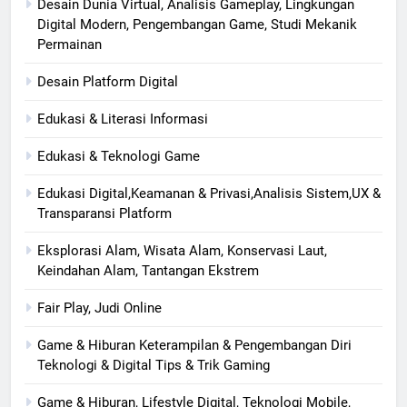
Desain Dunia Virtual, Analisis Gameplay, Lingkungan
Digital Modern, Pengembangan Game, Studi Mekanik
Permainan
Desain Platform Digital
Edukasi & Literasi Informasi
Edukasi & Teknologi Game
Edukasi Digital,Keamanan & Privasi,Analisis Sistem,UX &
Transparansi Platform
Eksplorasi Alam, Wisata Alam, Konservasi Laut,
Keindahan Alam, Tantangan Ekstrem
Fair Play, Judi Online
Game & Hiburan Keterampilan & Pengembangan Diri
Teknologi & Digital Tips & Trik Gaming
Game & Hiburan, Lifestyle Digital, Teknologi Mobile,