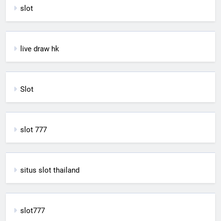
slot
live draw hk
Slot
slot 777
situs slot thailand
slot777