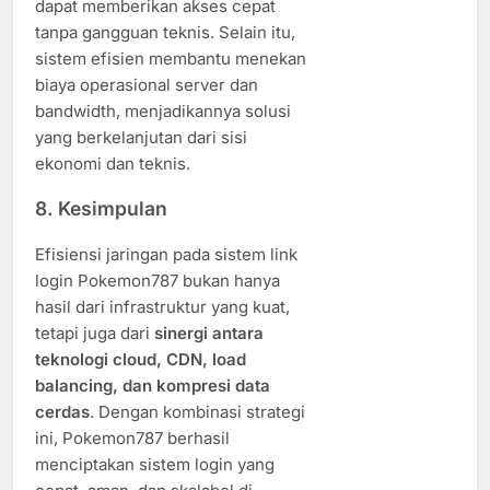
dapat memberikan akses cepat
tanpa gangguan teknis. Selain itu,
sistem efisien membantu menekan
biaya operasional server dan
bandwidth, menjadikannya solusi
yang berkelanjutan dari sisi
ekonomi dan teknis.
8. Kesimpulan
Efisiensi jaringan pada sistem link
login Pokemon787 bukan hanya
hasil dari infrastruktur yang kuat,
tetapi juga dari
sinergi antara
teknologi cloud, CDN, load
balancing, dan kompresi data
cerdas
. Dengan kombinasi strategi
ini, Pokemon787 berhasil
menciptakan sistem login yang