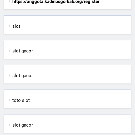
https://anggota.kadinbogorkab.org/register
slot
slot gacor
slot gacor
toto slot
slot gacor