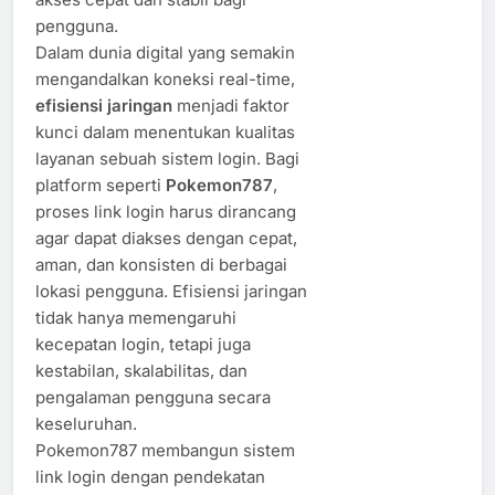
pengguna.
Dalam dunia digital yang semakin
mengandalkan koneksi real-time,
efisiensi jaringan
menjadi faktor
kunci dalam menentukan kualitas
layanan sebuah sistem login. Bagi
platform seperti
Pokemon787
,
proses link login harus dirancang
agar dapat diakses dengan cepat,
aman, dan konsisten di berbagai
lokasi pengguna. Efisiensi jaringan
tidak hanya memengaruhi
kecepatan login, tetapi juga
kestabilan, skalabilitas, dan
pengalaman pengguna secara
keseluruhan.
Pokemon787 membangun sistem
link login dengan pendekatan