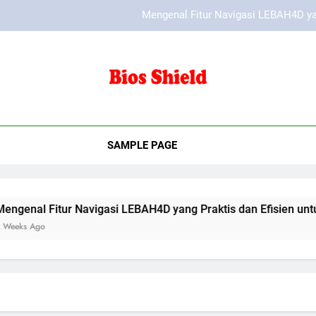
Mengenal Fitur Navigasi LEBAH4D ya
Panduan Mengakses EDWINSLOT 
Panduan Mengakses LEBAH4D 
s Shield
Mengenal Fitur Navigasi EDWINSLOT yang 
ata Anda Dengan Layanan Keamanan Digital Dari Bios Shield. S
Mengenal Fitur Navigasi LEBAH4D ya
SAMPLE PAGE
Panduan Mengakses EDWINSLOT 
Panduan Mengakses LEBAH4D 
ur Navigasi LEBAH4D yang Praktis dan Efisien untuk Penggun