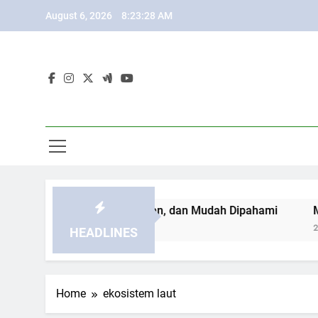
Skip
August 6, 2026
8:23:29 AM
to
content
Bio
Lindungi D
ang Praktis, Efisien, dan Mudah Dipahami
Mengenal Fit
2 Weeks Ago
HEADLINES
Home
ekosistem laut