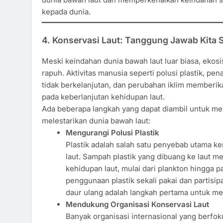
kepada dunia.
4. Konservasi Laut: Tanggung Jawab Kita
Meski keindahan dunia bawah laut luar biasa, ekosi
rapuh. Aktivitas manusia seperti polusi plastik, pe
tidak berkelanjutan, dan perubahan iklim memberik
pada keberlanjutan kehidupan laut.
Ada beberapa langkah yang dapat diambil untuk m
melestarikan dunia bawah laut:
Mengurangi Polusi Plastik
Plastik adalah salah satu penyebab utama k
laut. Sampah plastik yang dibuang ke laut 
kehidupan laut, mulai dari plankton hingga 
penggunaan plastik sekali pakai dan partisi
daur ulang adalah langkah pertama untuk m
Mendukung Organisasi Konservasi Laut
Banyak organisasi internasional yang berfok