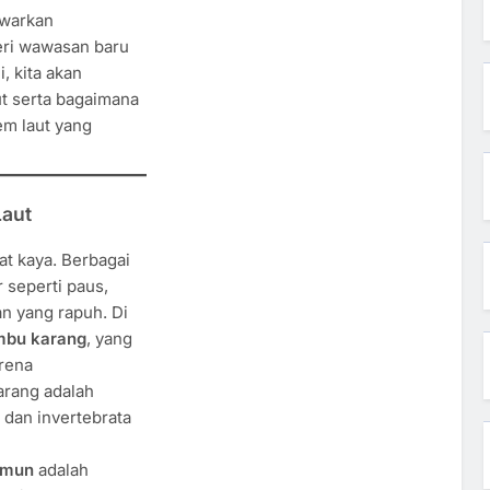
warkan
eri wawasan baru
, kita akan
ut serta bagaimana
em laut yang
Laut
at kaya. Berbagai
 seperti paus,
 yang rapuh. Di
mbu karang
, yang
arena
arang adalah
 dan invertebrata
amun
adalah