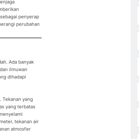
menjaga
emberikan
k sebagai penyerap
merangi perubahan
dah. Ada banyak
 dan ilmuwan
ang dihadapi
m. Tekanan yang
tas yang terbatas
 menyelami
meter, tekanan air
ekanan atmosfer