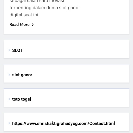
sebagai salah satu inovasi
terpenting dalam dunia slot gacor
digital saat ini.
Read More
SLOT
slot gacor
toto togel
https://www.shrishaktigrahudyog.com/Contact.html