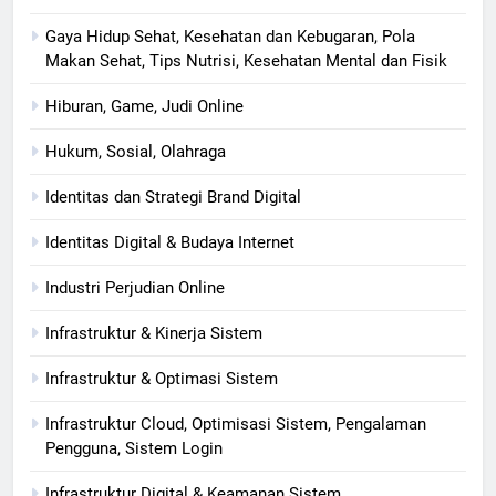
Gaya Hidup Sehat, Kesehatan dan Kebugaran, Pola
Makan Sehat, Tips Nutrisi, Kesehatan Mental dan Fisik
Hiburan, Game, Judi Online
Hukum, Sosial, Olahraga
Identitas dan Strategi Brand Digital
Identitas Digital & Budaya Internet
Industri Perjudian Online
Infrastruktur & Kinerja Sistem
Infrastruktur & Optimasi Sistem
Infrastruktur Cloud, Optimisasi Sistem, Pengalaman
Pengguna, Sistem Login
Infrastruktur Digital & Keamanan Sistem