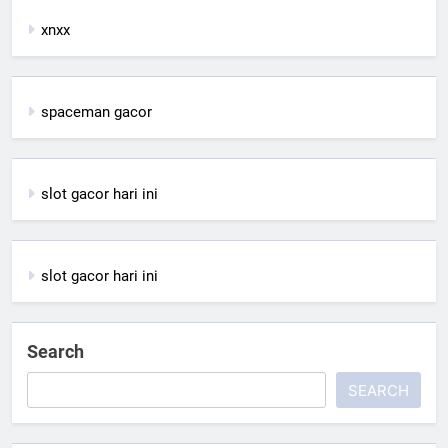
xnxx
spaceman gacor
slot gacor hari ini
slot gacor hari ini
Search
SEARCH