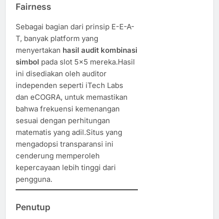
Fairness
Sebagai bagian dari prinsip E-E-A-
T, banyak platform yang
menyertakan
hasil audit kombinasi
simbol
pada slot 5×5 mereka.Hasil
ini disediakan oleh auditor
independen seperti iTech Labs
dan eCOGRA, untuk memastikan
bahwa frekuensi kemenangan
sesuai dengan perhitungan
matematis yang adil.Situs yang
mengadopsi transparansi ini
cenderung memperoleh
kepercayaan lebih tinggi dari
pengguna.
Penutup