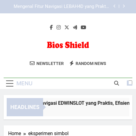
Skip
Panduan Mengakses EDWINSLOT melalui
to
Browser Desktop dan Mobile
content
Panduan Mengakses LEBAH4D melalui Browser
Desktop dan Mobile
Mengenal Fitur Navigasi EDWINSLOT yang
Praktis, Efisien, dan Mudah Dipahami
Mengenal Fitur Navigasi LEBAH4D yang Praktis
dan Efisien untuk Pengguna
Bios Shield
Lindungi Data Anda Dengan Layanan
Panduan Mengakses EDWINSLOT melalui
NEWSLETTER
RANDOM NEWS
Browser Desktop dan Mobile
Keamanan Digital Dari Bios Shield.
Panduan Mengakses LEBAH4D melalui Browser
Solusi Aman Untuk Era Digital.
Desktop dan Mobile
MENU
ngenal Fitur Navigasi EDWINSLOT yang Praktis, Efisien, dan
HEADLINES
Weeks Ago
Home
eksperimen simbol