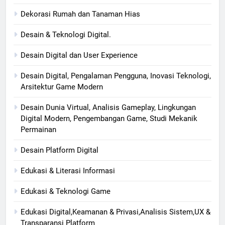
Dekorasi Rumah dan Tanaman Hias
Desain & Teknologi Digital.
Desain Digital dan User Experience
Desain Digital, Pengalaman Pengguna, Inovasi Teknologi,
Arsitektur Game Modern
Desain Dunia Virtual, Analisis Gameplay, Lingkungan
Digital Modern, Pengembangan Game, Studi Mekanik
Permainan
Desain Platform Digital
Edukasi & Literasi Informasi
Edukasi & Teknologi Game
Edukasi Digital,Keamanan & Privasi,Analisis Sistem,UX &
Transparansi Platform