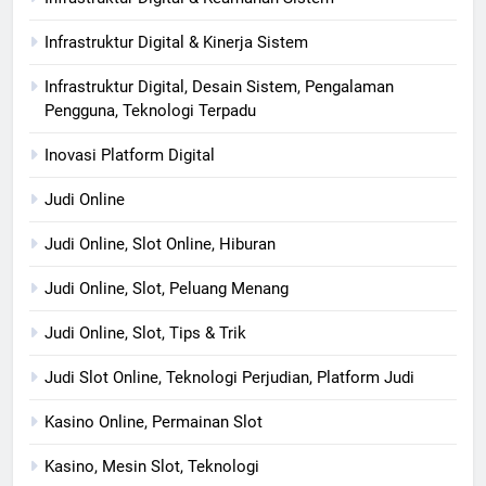
Infrastruktur Digital & Kinerja Sistem
Infrastruktur Digital, Desain Sistem, Pengalaman
Pengguna, Teknologi Terpadu
Inovasi Platform Digital
Judi Online
Judi Online, Slot Online, Hiburan
Judi Online, Slot, Peluang Menang
Judi Online, Slot, Tips & Trik
Judi Slot Online, Teknologi Perjudian, Platform Judi
Kasino Online, Permainan Slot
Kasino, Mesin Slot, Teknologi