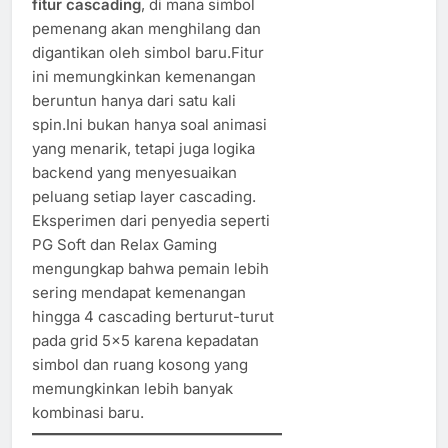
fitur cascading
, di mana simbol
pemenang akan menghilang dan
digantikan oleh simbol baru.Fitur
ini memungkinkan kemenangan
beruntun hanya dari satu kali
spin.Ini bukan hanya soal animasi
yang menarik, tetapi juga logika
backend yang menyesuaikan
peluang setiap layer cascading.
Eksperimen dari penyedia seperti
PG Soft dan Relax Gaming
mengungkap bahwa pemain lebih
sering mendapat kemenangan
hingga 4 cascading berturut-turut
pada grid 5×5 karena kepadatan
simbol dan ruang kosong yang
memungkinkan lebih banyak
kombinasi baru.