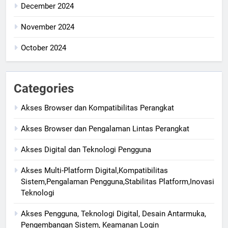
December 2024
November 2024
October 2024
Categories
Akses Browser dan Kompatibilitas Perangkat
Akses Browser dan Pengalaman Lintas Perangkat
Akses Digital dan Teknologi Pengguna
Akses Multi-Platform Digital,Kompatibilitas
Sistem,Pengalaman Pengguna,Stabilitas Platform,Inovasi
Teknologi
Akses Pengguna, Teknologi Digital, Desain Antarmuka,
Pengembangan Sistem, Keamanan Login