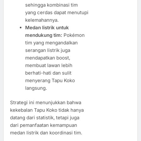
sehingga kombinasi tim
yang cerdas dapat menutupi
kelemahannya.
Medan listrik untuk
mendukung tim:
Pokémon
tim yang mengandalkan
serangan listrik juga
mendapatkan boost,
membuat lawan lebih
berhati-hati dan sulit
menyerang Tapu Koko
langsung.
Strategi ini menunjukkan bahwa
kekebalan Tapu Koko tidak hanya
datang dari statistik, tetapi juga
dari pemanfaatan kemampuan
medan listrik dan koordinasi tim.