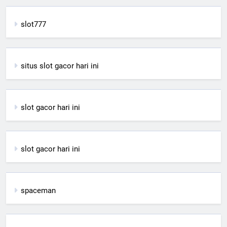
slot777
situs slot gacor hari ini
slot gacor hari ini
slot gacor hari ini
spaceman