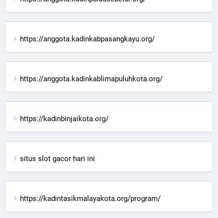
https://anggota.kadinkabpasangkayu.org/
https://anggota.kadinkablimapuluhkota.org/
https://kadinbinjaikota.org/
situs slot gacor hari ini
https://kadintasikmalayakota.org/program/