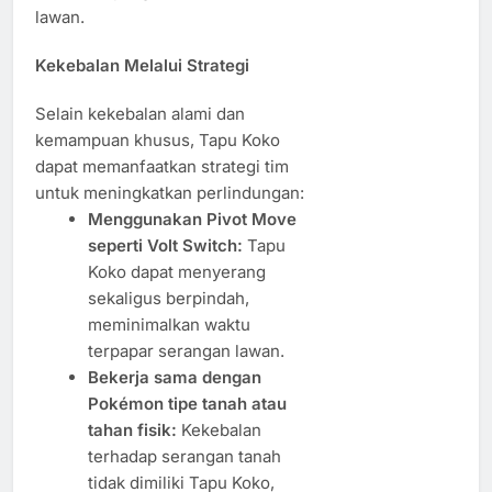
lawan.
Kekebalan Melalui Strategi
Selain kekebalan alami dan
kemampuan khusus, Tapu Koko
dapat memanfaatkan strategi tim
untuk meningkatkan perlindungan:
Menggunakan Pivot Move
seperti Volt Switch:
Tapu
Koko dapat menyerang
sekaligus berpindah,
meminimalkan waktu
terpapar serangan lawan.
Bekerja sama dengan
Pokémon tipe tanah atau
tahan fisik:
Kekebalan
terhadap serangan tanah
tidak dimiliki Tapu Koko,