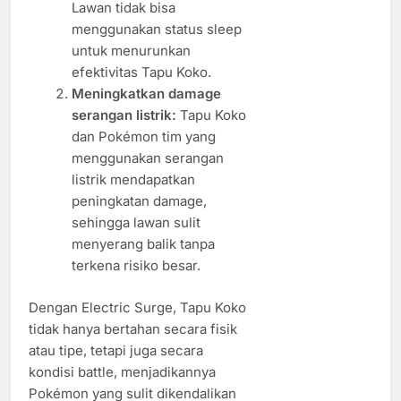
Lawan tidak bisa
menggunakan status sleep
untuk menurunkan
efektivitas Tapu Koko.
Meningkatkan damage
serangan listrik:
Tapu Koko
dan Pokémon tim yang
menggunakan serangan
listrik mendapatkan
peningkatan damage,
sehingga lawan sulit
menyerang balik tanpa
terkena risiko besar.
Dengan Electric Surge, Tapu Koko
tidak hanya bertahan secara fisik
atau tipe, tetapi juga secara
kondisi battle, menjadikannya
Pokémon yang sulit dikendalikan