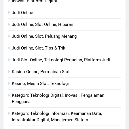
Inovasi Platform Digital
Judi Online
Judi Online, Slot Online, Hiburan
Judi Online, Slot, Peluang Menang
Judi Online, Slot, Tips & Trik
Judi Slot Online, Teknologi Perjudian, Platform Judi
Kasino Online, Permainan Slot
Kasino, Mesin Slot, Teknologi
Kategori: Teknologi Digital, Inovasi, Pengalaman
Pengguna
Kategori: Teknologi Informasi, Keamanan Data,
Infrastruktur Digital, Manajemen Sistem