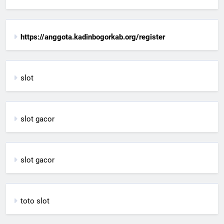
https://anggota.kadinbogorkab.org/register
slot
slot gacor
slot gacor
toto slot