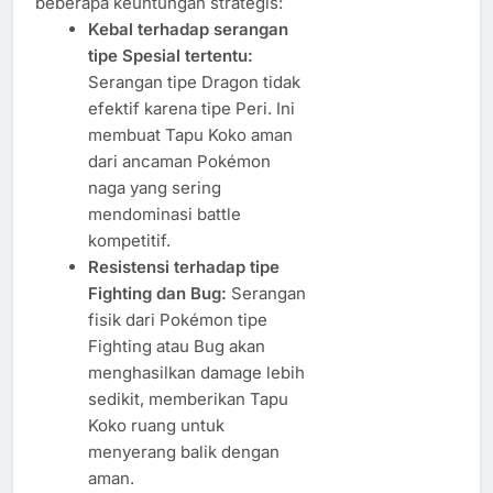
beberapa keuntungan strategis:
Kebal terhadap serangan
tipe Spesial tertentu:
Serangan tipe Dragon tidak
efektif karena tipe Peri. Ini
membuat Tapu Koko aman
dari ancaman Pokémon
naga yang sering
mendominasi battle
kompetitif.
Resistensi terhadap tipe
Fighting dan Bug:
Serangan
fisik dari Pokémon tipe
Fighting atau Bug akan
menghasilkan damage lebih
sedikit, memberikan Tapu
Koko ruang untuk
menyerang balik dengan
aman.