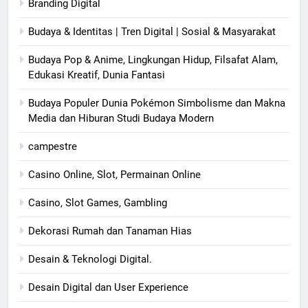
Branding Digital
Budaya & Identitas | Tren Digital | Sosial & Masyarakat
Budaya Pop & Anime, Lingkungan Hidup, Filsafat Alam,
Edukasi Kreatif, Dunia Fantasi
Budaya Populer Dunia Pokémon Simbolisme dan Makna
Media dan Hiburan Studi Budaya Modern
campestre
Casino Online, Slot, Permainan Online
Casino, Slot Games, Gambling
Dekorasi Rumah dan Tanaman Hias
Desain & Teknologi Digital.
Desain Digital dan User Experience