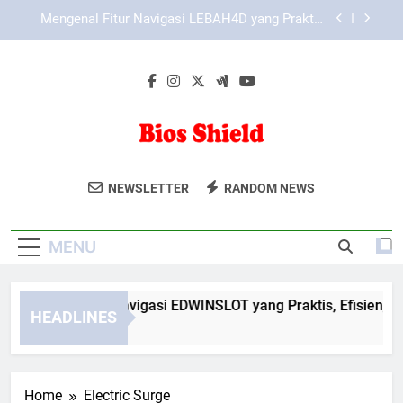
Skip
Panduan Mengakses EDWINSLOT melalui
to
Browser Desktop dan Mobile
content
Panduan Mengakses LEBAH4D melalui Browser
Desktop dan Mobile
Mengenal Fitur Navigasi EDWINSLOT yang
Praktis, Efisien, dan Mudah Dipahami
Mengenal Fitur Navigasi LEBAH4D yang Praktis
dan Efisien untuk Pengguna
Bios Shield
Lindungi Data Anda Dengan Layanan
Panduan Mengakses EDWINSLOT melalui
NEWSLETTER
RANDOM NEWS
Browser Desktop dan Mobile
Keamanan Digital Dari Bios Shield.
Panduan Mengakses LEBAH4D melalui Browser
Solusi Aman Untuk Era Digital.
Desktop dan Mobile
MENU
ngenal Fitur Navigasi EDWINSLOT yang Praktis, Efisien, dan
HEADLINES
eeks Ago
Home
Electric Surge