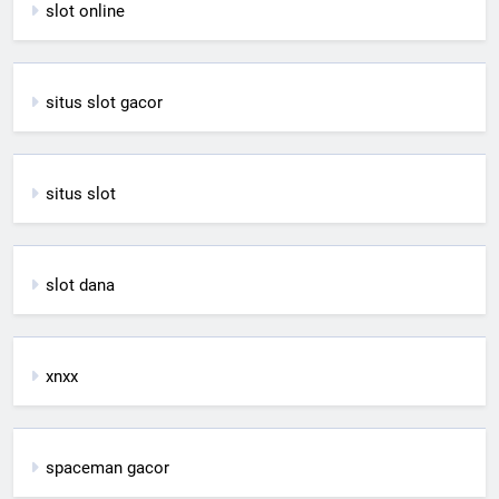
slot online
situs slot gacor
situs slot
slot dana
xnxx
spaceman gacor