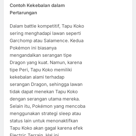
Contoh Kekebalan dalam
Pertarungan
Dalam battle kompetitif, Tapu Koko
sering menghadapi lawan seperti
Garchomp atau Salamence. Kedua
Pokémon ini biasanya
mengandalkan serangan tipe
Dragon yang kuat. Namun, karena
tipe Peri, Tapu Koko memiliki
kekebalan alami terhadap
serangan Dragon, sehingga lawan
tidak dapat menekan Tapu Koko
dengan serangan utama mereka.
Selain itu, Pokémon yang mencoba
menggunakan strategi sleep atau
status lain untuk menonaktifkan
Tapu Koko akan gagal karena efek
Electric Terrain. Hal ini