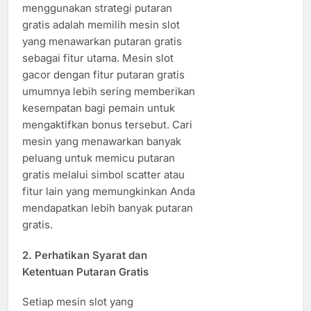
menggunakan strategi putaran
gratis adalah memilih mesin slot
yang menawarkan putaran gratis
sebagai fitur utama. Mesin slot
gacor dengan fitur putaran gratis
umumnya lebih sering memberikan
kesempatan bagi pemain untuk
mengaktifkan bonus tersebut. Cari
mesin yang menawarkan banyak
peluang untuk memicu putaran
gratis melalui simbol scatter atau
fitur lain yang memungkinkan Anda
mendapatkan lebih banyak putaran
gratis.
2.
Perhatikan Syarat dan
Ketentuan Putaran Gratis
Setiap mesin slot yang