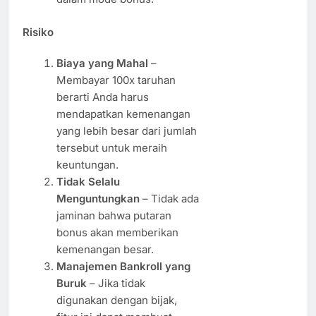
Risiko
Biaya yang Mahal
–
Membayar 100x taruhan
berarti Anda harus
mendapatkan kemenangan
yang lebih besar dari jumlah
tersebut untuk meraih
keuntungan.
Tidak Selalu
Menguntungkan
– Tidak ada
jaminan bahwa putaran
bonus akan memberikan
kemenangan besar.
Manajemen Bankroll yang
Buruk
– Jika tidak
digunakan dengan bijak,