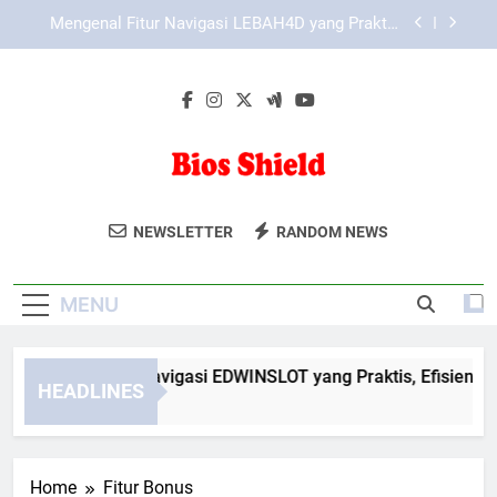
Skip
Panduan Mengakses EDWINSLOT melalui
to
Browser Desktop dan Mobile
content
Panduan Mengakses LEBAH4D melalui Browser
Desktop dan Mobile
Mengenal Fitur Navigasi EDWINSLOT yang
Praktis, Efisien, dan Mudah Dipahami
Mengenal Fitur Navigasi LEBAH4D yang Praktis
dan Efisien untuk Pengguna
Bios Shield
Lindungi Data Anda Dengan Layanan
Panduan Mengakses EDWINSLOT melalui
NEWSLETTER
RANDOM NEWS
Browser Desktop dan Mobile
Keamanan Digital Dari Bios Shield.
Panduan Mengakses LEBAH4D melalui Browser
Solusi Aman Untuk Era Digital.
Desktop dan Mobile
MENU
ngenal Fitur Navigasi EDWINSLOT yang Praktis, Efisien, dan
HEADLINES
Weeks Ago
Home
Fitur Bonus