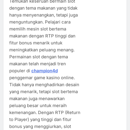
Temukan keseruan bermain slot
dengan tema makanan yang tidak
hanya menyenangkan, tetapi juga
menguntungkan. Pelajari cara
memilih mesin slot bertema
makanan dengan RTP tinggi dan
fitur bonus menarik untuk
meningkatkan peluang menang.
Permainan slot dengan tema
makanan telah menjadi tren
populer di
champion4d
penggemar game kasino online.
Tidak hanya menghadirkan desain
yang menarik, tetapi slot bertema
makanan juga menawarkan
peluang besar untuk meraih
kemenangan. Dengan RTP (Return
to Player) yang tinggi dan fitur
bonus yang menggiurkan, slot