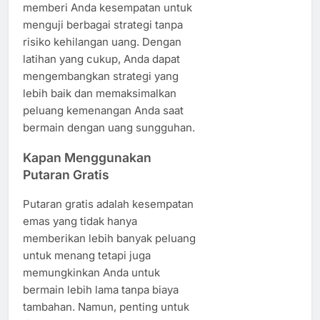
memberi Anda kesempatan untuk
menguji berbagai strategi tanpa
risiko kehilangan uang. Dengan
latihan yang cukup, Anda dapat
mengembangkan strategi yang
lebih baik dan memaksimalkan
peluang kemenangan Anda saat
bermain dengan uang sungguhan.
Kapan Menggunakan
Putaran Gratis
Putaran gratis adalah kesempatan
emas yang tidak hanya
memberikan lebih banyak peluang
untuk menang tetapi juga
memungkinkan Anda untuk
bermain lebih lama tanpa biaya
tambahan. Namun, penting untuk