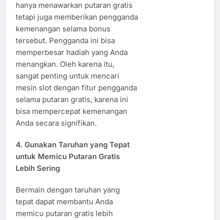
hanya menawarkan putaran gratis
tetapi juga memberikan pengganda
kemenangan selama bonus
tersebut. Pengganda ini bisa
memperbesar hadiah yang Anda
menangkan. Oleh karena itu,
sangat penting untuk mencari
mesin slot dengan fitur pengganda
selama putaran gratis, karena ini
bisa mempercepat kemenangan
Anda secara signifikan.
4.
Gunakan Taruhan yang Tepat
untuk Memicu Putaran Gratis
Lebih Sering
Bermain dengan taruhan yang
tepat dapat membantu Anda
memicu putaran gratis lebih