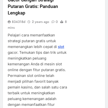
Putaran Gratis: Panduan
Lengkap
834318d
2 years ago
0
8
mins
Pelajari cara memanfaatkan
strategi putaran gratis untuk
memenangkan lebih cepat di
slot
gacor. Temukan tips dan trik untuk
meningkatkan peluang
kemenangan Anda di mesin slot
online dengan fitur putaran gratis.
Permainan slot online telah
menjadi pilihan favorit banyak
pemain kasino, dan salah satu cara
terbaik untuk meningkatkan
peluang kemenangan adalah
dengan memanfaatkan fitur