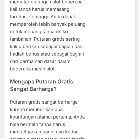
memutar gulungan slot beberapa
kali tanpa harus memasang
taruhan, sehingga Anda dapat
memperoleh lebih banyak peluang
untuk menang tanpa risiko
tambahan. Putaran gratis sering
kali diberikan sebagai bagian dari
hadiah bonus atau sebagai bagian
dari permainan dasar dalam
beberapa mesin slot.
Mengapa Putaran Gratis
Sangat Berharga?
Putaran gratis sangat berharga
karena memberikan dua
keuntungan utama: pertama, Anda
bisa bermain tanpa harus
mengeluarkan uang, dan kedua,