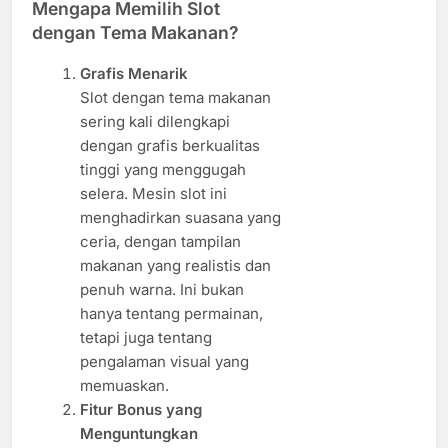
Mengapa Memilih Slot
dengan Tema Makanan?
Grafis Menarik
Slot dengan tema makanan
sering kali dilengkapi
dengan grafis berkualitas
tinggi yang menggugah
selera. Mesin slot ini
menghadirkan suasana yang
ceria, dengan tampilan
makanan yang realistis dan
penuh warna. Ini bukan
hanya tentang permainan,
tetapi juga tentang
pengalaman visual yang
memuaskan.
Fitur Bonus yang
Menguntungkan