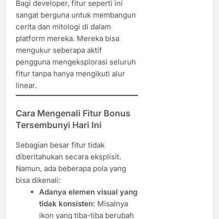
Bagi developer, fitur seperti ini
sangat berguna untuk membangun
cerita dan mitologi di dalam
platform mereka. Mereka bisa
mengukur seberapa aktif
pengguna mengeksplorasi seluruh
fitur tanpa hanya mengikuti alur
linear.
Cara Mengenali Fitur Bonus
Tersembunyi Hari Ini
Sebagian besar fitur tidak
diberitahukan secara eksplisit.
Namun, ada beberapa pola yang
bisa dikenali:
Adanya elemen visual yang
tidak konsisten:
Misalnya
ikon yang tiba-tiba berubah