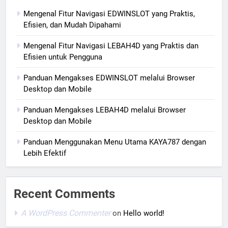
Mengenal Fitur Navigasi EDWINSLOT yang Praktis,
Efisien, dan Mudah Dipahami
Mengenal Fitur Navigasi LEBAH4D yang Praktis dan
Efisien untuk Pengguna
Panduan Mengakses EDWINSLOT melalui Browser
Desktop dan Mobile
Panduan Mengakses LEBAH4D melalui Browser
Desktop dan Mobile
Panduan Menggunakan Menu Utama KAYA787 dengan
Lebih Efektif
Recent Comments
A WordPress Commenter
on
Hello world!