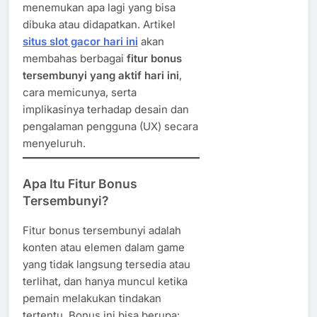
menemukan apa lagi yang bisa
dibuka atau didapatkan. Artikel
situs slot gacor hari ini
akan
membahas berbagai
fitur bonus
tersembunyi yang aktif hari ini
,
cara memicunya, serta
implikasinya terhadap desain dan
pengalaman pengguna (UX) secara
menyeluruh.
Apa Itu Fitur Bonus
Tersembunyi?
Fitur bonus tersembunyi adalah
konten atau elemen dalam game
yang tidak langsung tersedia atau
terlihat, dan hanya muncul ketika
pemain melakukan tindakan
tertentu. Bonus ini bisa berupa: