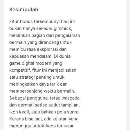
Kesimpulan
Fitur bonus tersembunyi hari ini
bukan hanya sekadar gimmick,
melainkan bagian dari pengalaman
bermain yang dirancang untuk
memicu rasa eksplorasi dan
kepuasan mendalam. Di dunia
game digital modern yang
kompetitif, fitur ini menjadi salah
satu strategi penting untuk
meningkatkan daya tarik dan
memperpanjang waktu bermain.
Sebagai pengguna, tetap waspada
dan cermati setiap sudut tampilan,
ikon kecil, atau bahkan pola suara.
Karena bisa jadi, ada kejutan yang
menunggu untuk Anda temukan