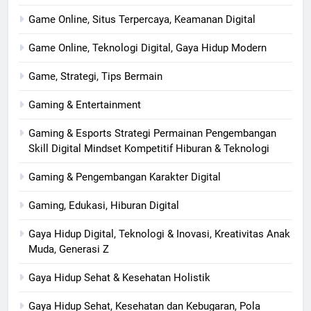
Game Online, Situs Terpercaya, Keamanan Digital
Game Online, Teknologi Digital, Gaya Hidup Modern
Game, Strategi, Tips Bermain
Gaming & Entertainment
Gaming & Esports Strategi Permainan Pengembangan
Skill Digital Mindset Kompetitif Hiburan & Teknologi
Gaming & Pengembangan Karakter Digital
Gaming, Edukasi, Hiburan Digital
Gaya Hidup Digital, Teknologi & Inovasi, Kreativitas Anak
Muda, Generasi Z
Gaya Hidup Sehat & Kesehatan Holistik
Gaya Hidup Sehat, Kesehatan dan Kebugaran, Pola