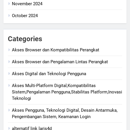
November 2024
October 2024
Categories
Akses Browser dan Kompatibilitas Perangkat
Akses Browser dan Pengalaman Lintas Perangkat
Akses Digital dan Teknologi Pengguna
Akses Multi-Platform Digital,Kompatibilitas
Sistem,Pengalaman Pengguna,Stabilitas Platform,Inovasi
Teknologi
Akses Pengguna, Teknologi Digital, Desain Antarmuka,
Pengembangan Sistem, Keamanan Login
alternatif link laris4d