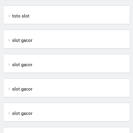
toto slot
slot gacor
slot gacor
slot gacor
slot gacor