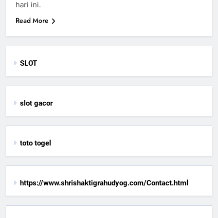
hari ini.
Read More
SLOT
slot gacor
toto togel
https://www.shrishaktigrahudyog.com/Contact.html