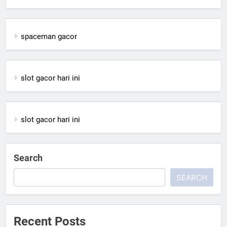
spaceman gacor
slot gacor hari ini
slot gacor hari ini
Search
SEARCH
Recent Posts