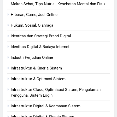
Makan Sehat, Tips Nutrisi, Kesehatan Mental dan Fisik
Hiburan, Game, Judi Online
Hukum, Sosial, Olahraga
Identitas dan Strategi Brand Digital
Identitas Digital & Budaya Internet
Industri Perjudian Online
Infrastruktur & Kinerja Sistem
Infrastruktur & Optimasi Sistem
Infrastruktur Cloud, Optimisasi Sistem, Pengalaman
Pengguna, Sistem Login
Infrastruktur Digital & Keamanan Sistem
Infrastruktur Digital & Kinerja Sistem