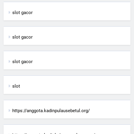
slot gacor
slot gacor
slot gacor
slot
https://anggota.kadinpulausebetul.org/