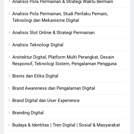
Analisis Pola Permainan & Strategi Waktu Bermain
Analisis Pola Permainan, Studi Perilaku Pemain,
Teknologi dan Mekanisme Digital
Analisis Slot Online & Strategi Permainan
Analisis Teknologi Digital
Arsitektur Digital, Platform Multi Perangkat, Desain
Responsif, Teknologi Sistem, Pengalaman Pengguna
Bisnis dan Etika Digital
Brand Awareness dan Pengalaman Digital
Brand Digital dan User Experience
Branding Digital
Budaya & Identitas | Tren Digital | Sosial & Masyarakat