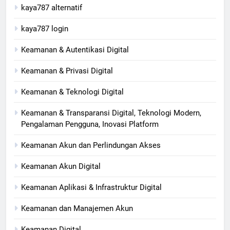
kaya787 alternatif
kaya787 login
Keamanan & Autentikasi Digital
Keamanan & Privasi Digital
Keamanan & Teknologi Digital
Keamanan & Transparansi Digital, Teknologi Modern,
Pengalaman Pengguna, Inovasi Platform
Keamanan Akun dan Perlindungan Akses
Keamanan Akun Digital
Keamanan Aplikasi & Infrastruktur Digital
Keamanan dan Manajemen Akun
Keamanan Digital