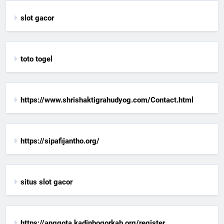
slot gacor
toto togel
https://www.shrishaktigrahudyog.com/Contact.html
https://sipafijantho.org/
situs slot gacor
https://anggota.kadinbogorkab.org/register