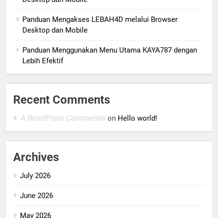
Panduan Mengakses LEBAH4D melalui Browser
Desktop dan Mobile
Panduan Menggunakan Menu Utama KAYA787 dengan
Lebih Efektif
Recent Comments
A WordPress Commenter
on
Hello world!
Archives
July 2026
June 2026
May 2026