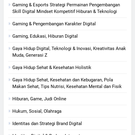
Gaming & Esports Strategi Permainan Pengembangan
Skill Digital Mindset Kompetitif Hiburan & Teknologi
Gaming & Pengembangan Karakter Digital
Gaming, Edukasi, Hiburan Digital
Gaya Hidup Digital, Teknologi & Inovasi, Kreativitas Anak
Muda, Generasi Z
Gaya Hidup Sehat & Kesehatan Holistik
Gaya Hidup Sehat, Kesehatan dan Kebugaran, Pola
Makan Sehat, Tips Nutrisi, Kesehatan Mental dan Fisik
Hiburan, Game, Judi Online
Hukum, Sosial, Olahraga
Identitas dan Strategi Brand Digital