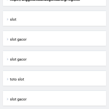
slot
slot gacor
slot gacor
toto slot
slot gacor