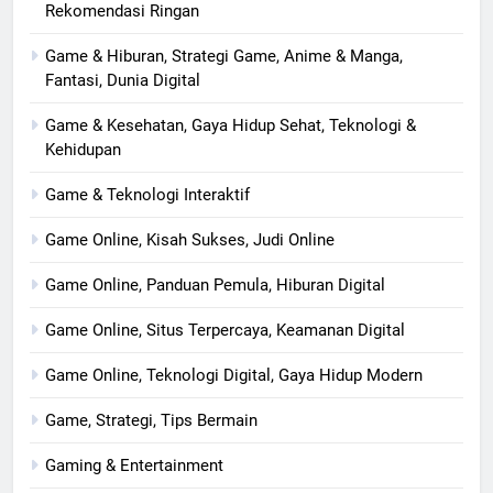
Rekomendasi Ringan
Game & Hiburan, Strategi Game, Anime & Manga,
Fantasi, Dunia Digital
Game & Kesehatan, Gaya Hidup Sehat, Teknologi &
Kehidupan
Game & Teknologi Interaktif
Game Online, Kisah Sukses, Judi Online
Game Online, Panduan Pemula, Hiburan Digital
Game Online, Situs Terpercaya, Keamanan Digital
Game Online, Teknologi Digital, Gaya Hidup Modern
Game, Strategi, Tips Bermain
Gaming & Entertainment