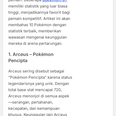
memiliki statistik yang luar biasa
tinggi, menjadikannya favorit bagi
pemain kompetitif. Artikel ini akan
membahas 10 Pokémon dengan
statistik terbaik, memberikan
wawasan mengenai keunggulan
mereka di arena pertarungan.
1. Arceus – Pokémon
Pencipta
Arceus sering disebut sebagai
“Pokémon Pencipta” karena status
legendarisnya yang unik. Dengan
total base stat mencapai 720,
Arceus menonjol di semua aspek
—serangan, pertahanan,
kecepatan, dan kemampuan
khusus. Keunggulan lain Arceus