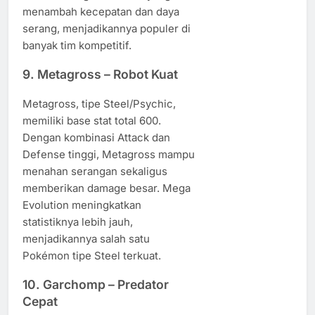
menambah kecepatan dan daya
serang, menjadikannya populer di
banyak tim kompetitif.
9. Metagross – Robot Kuat
Metagross, tipe Steel/Psychic,
memiliki base stat total 600.
Dengan kombinasi Attack dan
Defense tinggi, Metagross mampu
menahan serangan sekaligus
memberikan damage besar. Mega
Evolution meningkatkan
statistiknya lebih jauh,
menjadikannya salah satu
Pokémon tipe Steel terkuat.
10. Garchomp – Predator
Cepat