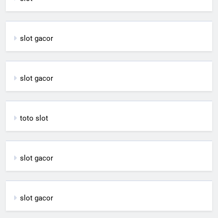
slot gacor
slot gacor
toto slot
slot gacor
slot gacor