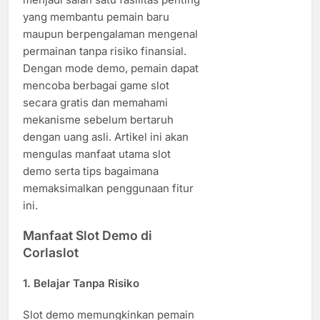
yang membantu pemain baru
maupun berpengalaman mengenal
permainan tanpa risiko finansial.
Dengan mode demo, pemain dapat
mencoba berbagai game slot
secara gratis dan memahami
mekanisme sebelum bertaruh
dengan uang asli. Artikel ini akan
mengulas manfaat utama slot
demo serta tips bagaimana
memaksimalkan penggunaan fitur
ini.
Manfaat Slot Demo di
Corlaslot
1. Belajar Tanpa Risiko
Slot demo memungkinkan pemain