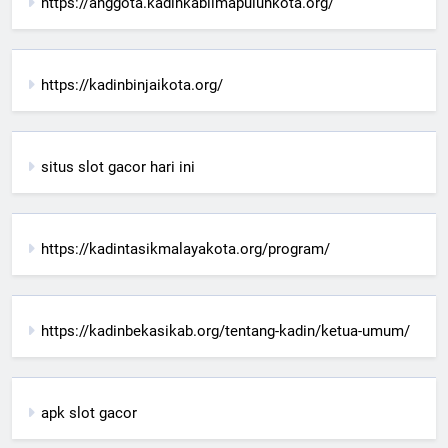
https://anggota.kadinkablimapuluhkota.org/
https://kadinbinjaikota.org/
situs slot gacor hari ini
https://kadintasikmalayakota.org/program/
https://kadinbekasikab.org/tentang-kadin/ketua-umum/
apk slot gacor