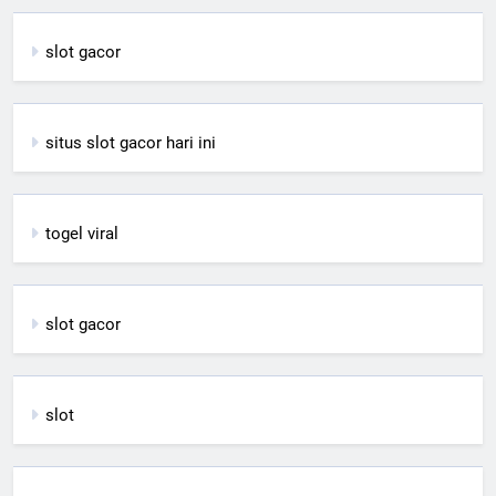
slot gacor
situs slot gacor hari ini
togel viral
slot gacor
slot