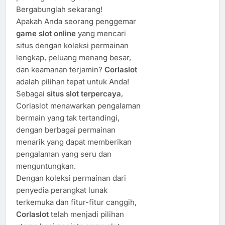
Bergabunglah sekarang!
Apakah Anda seorang penggemar
game slot online
yang mencari
situs dengan koleksi permainan
lengkap, peluang menang besar,
dan keamanan terjamin?
Corlaslot
adalah pilihan tepat untuk Anda!
Sebagai
situs slot terpercaya
,
Corlaslot menawarkan pengalaman
bermain yang tak tertandingi,
dengan berbagai permainan
menarik yang dapat memberikan
pengalaman yang seru dan
menguntungkan.
Dengan koleksi permainan dari
penyedia perangkat lunak
terkemuka dan fitur-fitur canggih,
Corlaslot
telah menjadi pilihan