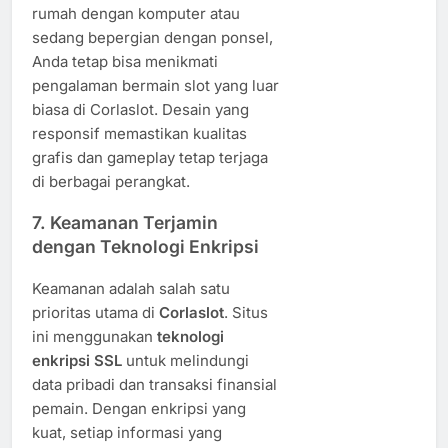
rumah dengan komputer atau
sedang bepergian dengan ponsel,
Anda tetap bisa menikmati
pengalaman bermain slot yang luar
biasa di Corlaslot. Desain yang
responsif memastikan kualitas
grafis dan gameplay tetap terjaga
di berbagai perangkat.
7.
Keamanan Terjamin
dengan Teknologi Enkripsi
Keamanan adalah salah satu
prioritas utama di
Corlaslot
. Situs
ini menggunakan
teknologi
enkripsi SSL
untuk melindungi
data pribadi dan transaksi finansial
pemain. Dengan enkripsi yang
kuat, setiap informasi yang