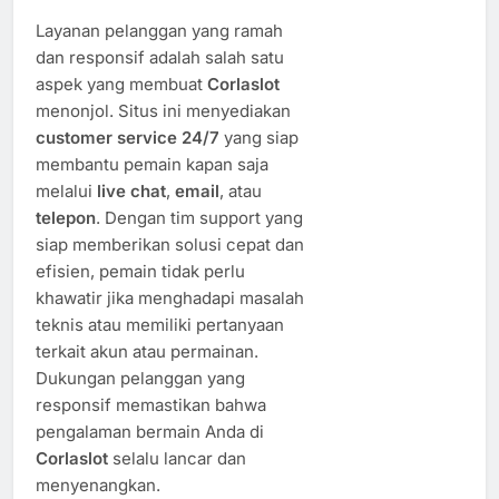
Layanan pelanggan yang ramah
dan responsif adalah salah satu
aspek yang membuat
Corlaslot
menonjol. Situs ini menyediakan
customer service 24/7
yang siap
membantu pemain kapan saja
melalui
live chat
,
email
, atau
telepon
. Dengan tim support yang
siap memberikan solusi cepat dan
efisien, pemain tidak perlu
khawatir jika menghadapi masalah
teknis atau memiliki pertanyaan
terkait akun atau permainan.
Dukungan pelanggan yang
responsif memastikan bahwa
pengalaman bermain Anda di
Corlaslot
selalu lancar dan
menyenangkan.