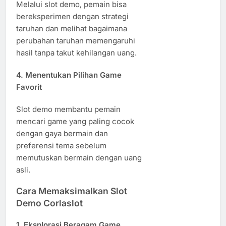
Melalui slot demo, pemain bisa
bereksperimen dengan strategi
taruhan dan melihat bagaimana
perubahan taruhan memengaruhi
hasil tanpa takut kehilangan uang.
4. Menentukan Pilihan Game
Favorit
Slot demo membantu pemain
mencari game yang paling cocok
dengan gaya bermain dan
preferensi tema sebelum
memutuskan bermain dengan uang
asli.
Cara Memaksimalkan Slot
Demo Corlaslot
1. Eksplorasi Beragam Game