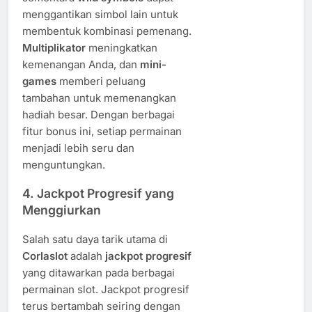
menggantikan simbol lain untuk
membentuk kombinasi pemenang.
Multiplikator
meningkatkan
kemenangan Anda, dan
mini-
games
memberi peluang
tambahan untuk memenangkan
hadiah besar. Dengan berbagai
fitur bonus ini, setiap permainan
menjadi lebih seru dan
menguntungkan.
4.
Jackpot Progresif yang
Menggiurkan
Salah satu daya tarik utama di
Corlaslot
adalah
jackpot progresif
yang ditawarkan pada berbagai
permainan slot. Jackpot progresif
terus bertambah seiring dengan