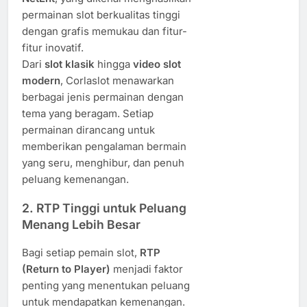
permainan slot berkualitas tinggi
dengan grafis memukau dan fitur-
fitur inovatif.
Dari
slot klasik
hingga
video slot
modern
, Corlaslot menawarkan
berbagai jenis permainan dengan
tema yang beragam. Setiap
permainan dirancang untuk
memberikan pengalaman bermain
yang seru, menghibur, dan penuh
peluang kemenangan.
2.
RTP Tinggi untuk Peluang
Menang Lebih Besar
Bagi setiap pemain slot,
RTP
(Return to Player)
menjadi faktor
penting yang menentukan peluang
untuk mendapatkan kemenangan.