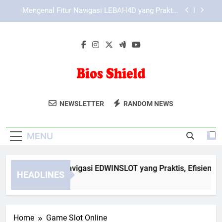
Skip
Panduan Mengakses EDWINSLOT melalui
to
Browser Desktop dan Mobile
content
Panduan Mengakses LEBAH4D melalui Browser
Desktop dan Mobile
Mengenal Fitur Navigasi EDWINSLOT yang
Praktis, Efisien, dan Mudah Dipahami
Mengenal Fitur Navigasi LEBAH4D yang Praktis
dan Efisien untuk Pengguna
Bios Shield
Lindungi Data Anda Dengan Layanan
Panduan Mengakses EDWINSLOT melalui
NEWSLETTER
RANDOM NEWS
Browser Desktop dan Mobile
Keamanan Digital Dari Bios Shield.
Panduan Mengakses LEBAH4D melalui Browser
Solusi Aman Untuk Era Digital.
Desktop dan Mobile
MENU
engenal Fitur Navigasi EDWINSLOT yang Praktis, Efisien, da
HEADLINES
 Weeks Ago
Home
Game Slot Online