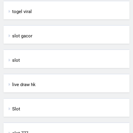
togel viral
slot gacor
slot
live draw hk
Slot