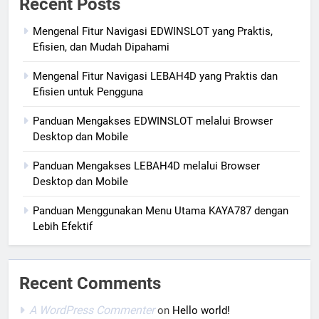
Recent Posts
Mengenal Fitur Navigasi EDWINSLOT yang Praktis,
Efisien, dan Mudah Dipahami
Mengenal Fitur Navigasi LEBAH4D yang Praktis dan
Efisien untuk Pengguna
Panduan Mengakses EDWINSLOT melalui Browser
Desktop dan Mobile
Panduan Mengakses LEBAH4D melalui Browser
Desktop dan Mobile
Panduan Menggunakan Menu Utama KAYA787 dengan
Lebih Efektif
Recent Comments
A WordPress Commenter
on
Hello world!