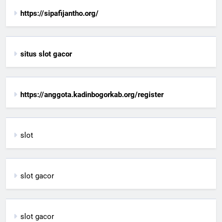
https://sipafijantho.org/
situs slot gacor
https://anggota.kadinbogorkab.org/register
slot
slot gacor
slot gacor