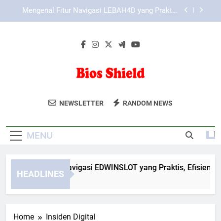
Skip
Panduan Mengakses EDWINSLOT melalui
to
Browser Desktop dan Mobile
content
Panduan Mengakses LEBAH4D melalui Browser
Desktop dan Mobile
Mengenal Fitur Navigasi EDWINSLOT yang
Praktis, Efisien, dan Mudah Dipahami
Mengenal Fitur Navigasi LEBAH4D yang Praktis
dan Efisien untuk Pengguna
Bios Shield
Lindungi Data Anda Dengan Layanan
Panduan Mengakses EDWINSLOT melalui
NEWSLETTER
RANDOM NEWS
Browser Desktop dan Mobile
Keamanan Digital Dari Bios Shield.
Panduan Mengakses LEBAH4D melalui Browser
Solusi Aman Untuk Era Digital.
Desktop dan Mobile
MENU
ngenal Fitur Navigasi EDWINSLOT yang Praktis, Efisien, dan
HEADLINES
Weeks Ago
Home
Insiden Digital