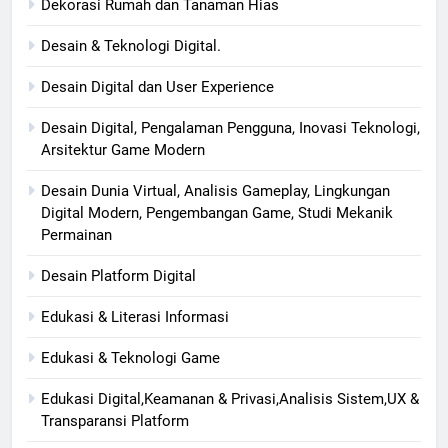
Dekorasi Rumah dan Tanaman Hias
Desain & Teknologi Digital.
Desain Digital dan User Experience
Desain Digital, Pengalaman Pengguna, Inovasi Teknologi,
Arsitektur Game Modern
Desain Dunia Virtual, Analisis Gameplay, Lingkungan
Digital Modern, Pengembangan Game, Studi Mekanik
Permainan
Desain Platform Digital
Edukasi & Literasi Informasi
Edukasi & Teknologi Game
Edukasi Digital,Keamanan & Privasi,Analisis Sistem,UX &
Transparansi Platform