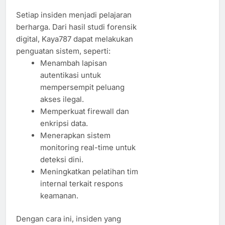
Setiap insiden menjadi pelajaran
berharga. Dari hasil studi forensik
digital, Kaya787 dapat melakukan
penguatan sistem, seperti:
Menambah lapisan
autentikasi untuk
mempersempit peluang
akses ilegal.
Memperkuat firewall dan
enkripsi data.
Menerapkan sistem
monitoring real-time untuk
deteksi dini.
Meningkatkan pelatihan tim
internal terkait respons
keamanan.
Dengan cara ini, insiden yang