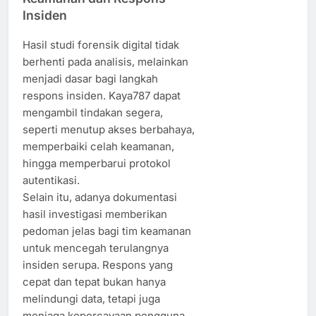
Insiden
Hasil studi forensik digital tidak
berhenti pada analisis, melainkan
menjadi dasar bagi langkah
respons insiden. Kaya787 dapat
mengambil tindakan segera,
seperti menutup akses berbahaya,
memperbaiki celah keamanan,
hingga memperbarui protokol
autentikasi.
Selain itu, adanya dokumentasi
hasil investigasi memberikan
pedoman jelas bagi tim keamanan
untuk mencegah terulangnya
insiden serupa. Respons yang
cepat dan tepat bukan hanya
melindungi data, tetapi juga
menjaga kepercayaan pengguna.