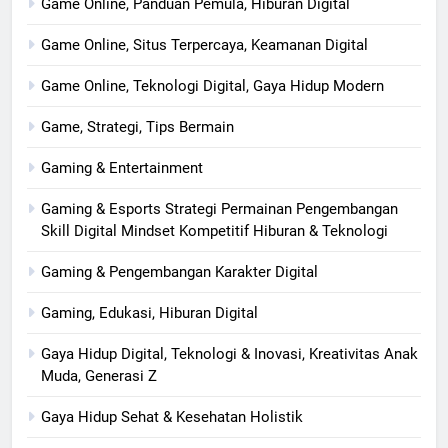
Game Online, Panduan Pemula, Hiburan Digital
Game Online, Situs Terpercaya, Keamanan Digital
Game Online, Teknologi Digital, Gaya Hidup Modern
Game, Strategi, Tips Bermain
Gaming & Entertainment
Gaming & Esports Strategi Permainan Pengembangan
Skill Digital Mindset Kompetitif Hiburan & Teknologi
Gaming & Pengembangan Karakter Digital
Gaming, Edukasi, Hiburan Digital
Gaya Hidup Digital, Teknologi & Inovasi, Kreativitas Anak
Muda, Generasi Z
Gaya Hidup Sehat & Kesehatan Holistik