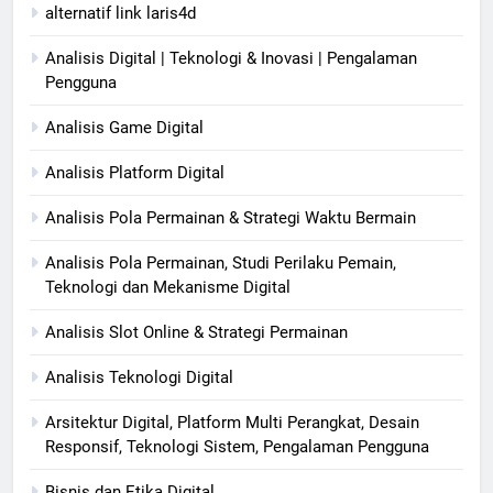
alternatif link laris4d
Analisis Digital | Teknologi & Inovasi | Pengalaman
Pengguna
Analisis Game Digital
Analisis Platform Digital
Analisis Pola Permainan & Strategi Waktu Bermain
Analisis Pola Permainan, Studi Perilaku Pemain,
Teknologi dan Mekanisme Digital
Analisis Slot Online & Strategi Permainan
Analisis Teknologi Digital
Arsitektur Digital, Platform Multi Perangkat, Desain
Responsif, Teknologi Sistem, Pengalaman Pengguna
Bisnis dan Etika Digital