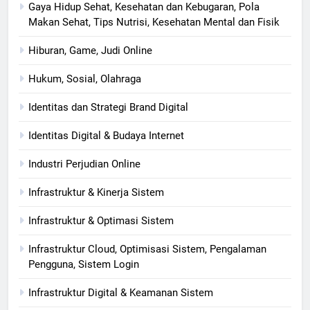
Gaya Hidup Sehat, Kesehatan dan Kebugaran, Pola
Makan Sehat, Tips Nutrisi, Kesehatan Mental dan Fisik
Hiburan, Game, Judi Online
Hukum, Sosial, Olahraga
Identitas dan Strategi Brand Digital
Identitas Digital & Budaya Internet
Industri Perjudian Online
Infrastruktur & Kinerja Sistem
Infrastruktur & Optimasi Sistem
Infrastruktur Cloud, Optimisasi Sistem, Pengalaman
Pengguna, Sistem Login
Infrastruktur Digital & Keamanan Sistem