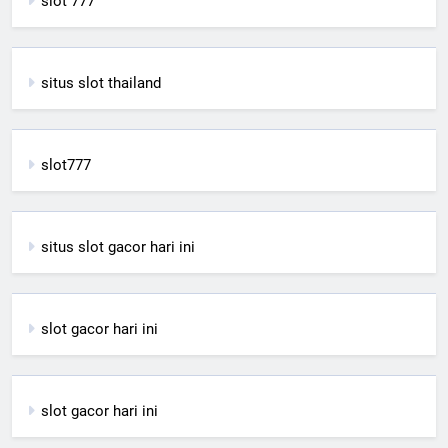
slot 777
situs slot thailand
slot777
situs slot gacor hari ini
slot gacor hari ini
slot gacor hari ini