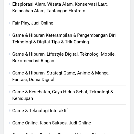
Eksplorasi Alam, Wisata Alam, Konservasi Laut,
Keindahan Alam, Tantangan Ekstrem
Fair Play, Judi Online
Game & Hiburan Keterampilan & Pengembangan Diri
Teknologi & Digital Tips & Trik Gaming
Game & Hiburan, Lifestyle Digital, Teknologi Mobile,
Rekomendasi Ringan
Game & Hiburan, Strategi Game, Anime & Manga,
Fantasi, Dunia Digital
Game & Kesehatan, Gaya Hidup Sehat, Teknologi &
Kehidupan
Game & Teknologi Interaktif
Game Online, Kisah Sukses, Judi Online