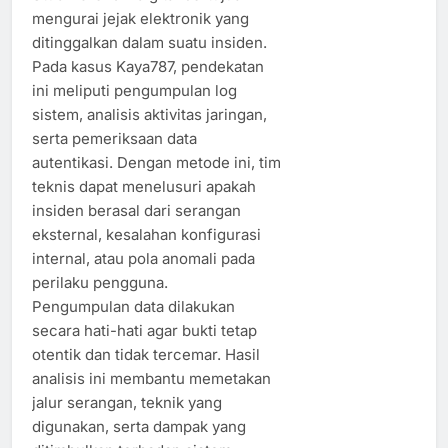
mengurai jejak elektronik yang
ditinggalkan dalam suatu insiden.
Pada kasus Kaya787, pendekatan
ini meliputi pengumpulan log
sistem, analisis aktivitas jaringan,
serta pemeriksaan data
autentikasi. Dengan metode ini, tim
teknis dapat menelusuri apakah
insiden berasal dari serangan
eksternal, kesalahan konfigurasi
internal, atau pola anomali pada
perilaku pengguna.
Pengumpulan data dilakukan
secara hati-hati agar bukti tetap
otentik dan tidak tercemar. Hasil
analisis ini membantu memetakan
jalur serangan, teknik yang
digunakan, serta dampak yang