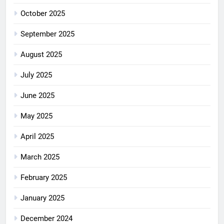
October 2025
September 2025
August 2025
July 2025
June 2025
May 2025
April 2025
March 2025
February 2025
January 2025
December 2024