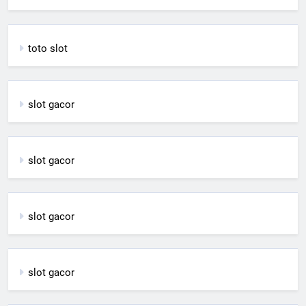
toto slot
slot gacor
slot gacor
slot gacor
slot gacor