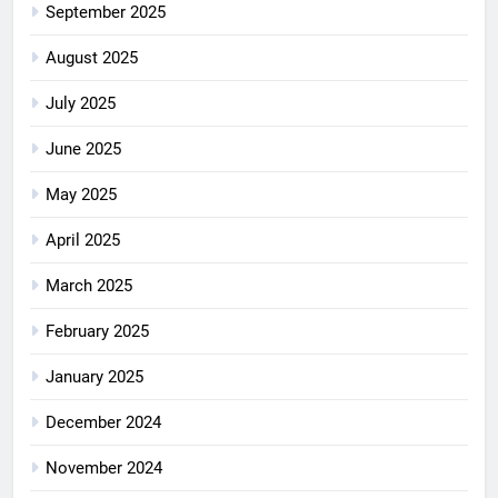
September 2025
August 2025
July 2025
June 2025
May 2025
April 2025
March 2025
February 2025
January 2025
December 2024
November 2024