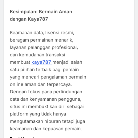
Kesimpulan: Bermain Aman
dengan Kaya787
Keamanan data, lisensi resmi,
beragam permainan menarik,
layanan pelanggan profesional,
dan kemudahan transaksi
membuat
kaya787
menjadi salah
satu pilihan terbaik bagi pemain
yang mencari pengalaman bermain
online aman dan terpercaya.
Dengan fokus pada perlindungan
data dan kenyamanan pengguna,
situs ini membuktikan diri sebagai
platform yang tidak hanya
mengutamakan hiburan tetapi juga
keamanan dan kepuasan pemain.