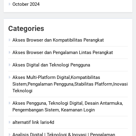
October 2024
Categories
Akses Browser dan Kompatibilitas Perangkat
Akses Browser dan Pengalaman Lintas Perangkat
Akses Digital dan Teknologi Pengguna
Akses Multi-Platform Digital,Kompatibilitas
Sistem,Pengalaman Pengguna,Stabilitas Platform,Inovasi
Teknologi
Akses Pengguna, Teknologi Digital, Desain Antarmuka,
Pengembangan Sistem, Keamanan Login
alternatif link laris4d
Analisis Digital | Teknologi & Inovasi | Pengalaman