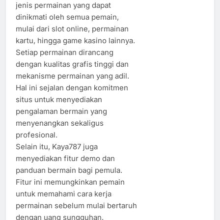
jenis permainan yang dapat
dinikmati oleh semua pemain,
mulai dari slot online, permainan
kartu, hingga game kasino lainnya.
Setiap permainan dirancang
dengan kualitas grafis tinggi dan
mekanisme permainan yang adil.
Hal ini sejalan dengan komitmen
situs untuk menyediakan
pengalaman bermain yang
menyenangkan sekaligus
profesional.
Selain itu, Kaya787 juga
menyediakan fitur demo dan
panduan bermain bagi pemula.
Fitur ini memungkinkan pemain
untuk memahami cara kerja
permainan sebelum mulai bertaruh
dengan uang sungguhan.