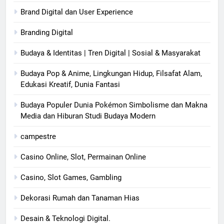
Brand Digital dan User Experience
Branding Digital
Budaya & Identitas | Tren Digital | Sosial & Masyarakat
Budaya Pop & Anime, Lingkungan Hidup, Filsafat Alam,
Edukasi Kreatif, Dunia Fantasi
Budaya Populer Dunia Pokémon Simbolisme dan Makna
Media dan Hiburan Studi Budaya Modern
campestre
Casino Online, Slot, Permainan Online
Casino, Slot Games, Gambling
Dekorasi Rumah dan Tanaman Hias
Desain & Teknologi Digital.