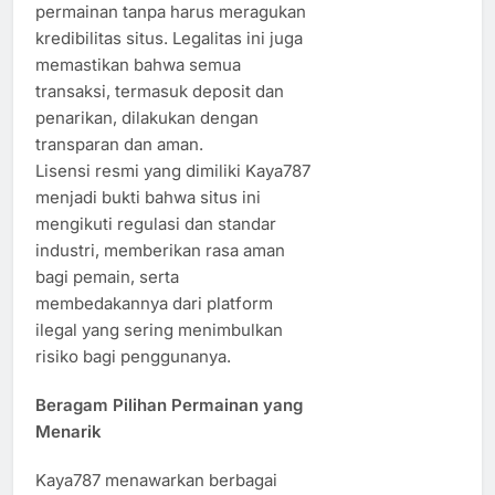
permainan tanpa harus meragukan
kredibilitas situs. Legalitas ini juga
memastikan bahwa semua
transaksi, termasuk deposit dan
penarikan, dilakukan dengan
transparan dan aman.
Lisensi resmi yang dimiliki Kaya787
menjadi bukti bahwa situs ini
mengikuti regulasi dan standar
industri, memberikan rasa aman
bagi pemain, serta
membedakannya dari platform
ilegal yang sering menimbulkan
risiko bagi penggunanya.
Beragam Pilihan Permainan yang
Menarik
Kaya787 menawarkan berbagai