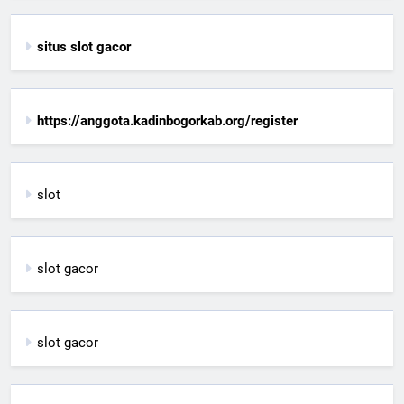
situs slot gacor
https://anggota.kadinbogorkab.org/register
slot
slot gacor
slot gacor