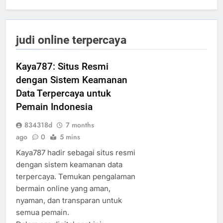
judi online terpercaya
Kaya787: Situs Resmi
dengan Sistem Keamanan
Data Terpercaya untuk
Pemain Indonesia
834318d
7 months
ago
0
5 mins
Kaya787 hadir sebagai situs resmi
dengan sistem keamanan data
terpercaya. Temukan pengalaman
bermain online yang aman,
nyaman, dan transparan untuk
semua pemain.