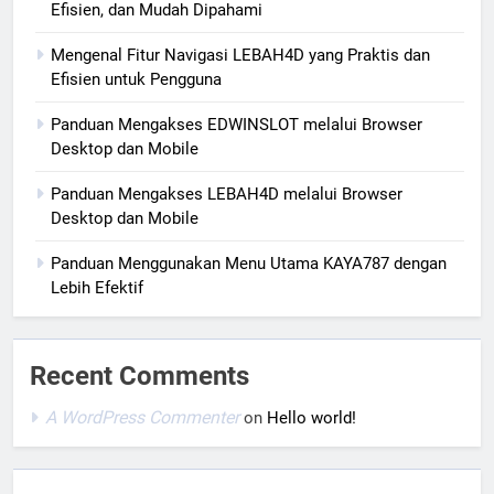
Efisien, dan Mudah Dipahami
Mengenal Fitur Navigasi LEBAH4D yang Praktis dan
Efisien untuk Pengguna
Panduan Mengakses EDWINSLOT melalui Browser
Desktop dan Mobile
Panduan Mengakses LEBAH4D melalui Browser
Desktop dan Mobile
Panduan Menggunakan Menu Utama KAYA787 dengan
Lebih Efektif
Recent Comments
A WordPress Commenter
on
Hello world!