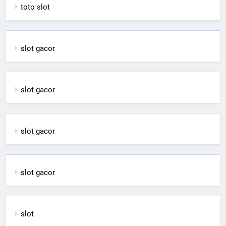
toto slot
slot gacor
slot gacor
slot gacor
slot gacor
slot