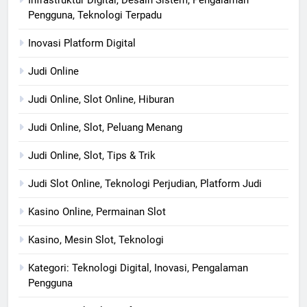
Infrastruktur Digital, Desain Sistem, Pengalaman
Pengguna, Teknologi Terpadu
Inovasi Platform Digital
Judi Online
Judi Online, Slot Online, Hiburan
Judi Online, Slot, Peluang Menang
Judi Online, Slot, Tips & Trik
Judi Slot Online, Teknologi Perjudian, Platform Judi
Kasino Online, Permainan Slot
Kasino, Mesin Slot, Teknologi
Kategori: Teknologi Digital, Inovasi, Pengalaman
Pengguna