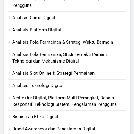
Pengguna
Analisis Game Digital
Analisis Platform Digital
Analisis Pola Permainan & Strategi Waktu Bermain
Analisis Pola Permainan, Studi Perilaku Pemain,
Teknologi dan Mekanisme Digital
Analisis Slot Online & Strategi Permainan
Analisis Teknologi Digital
Arsitektur Digital, Platform Multi Perangkat, Desain
Responsif, Teknologi Sistem, Pengalaman Pengguna
Bisnis dan Etika Digital
Brand Awareness dan Pengalaman Digital