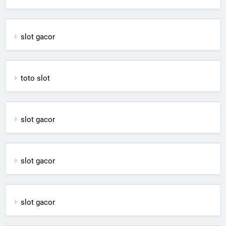
slot gacor
toto slot
slot gacor
slot gacor
slot gacor