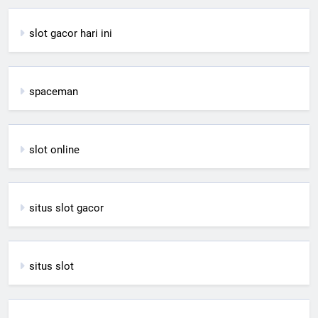
slot gacor hari ini
spaceman
slot online
situs slot gacor
situs slot