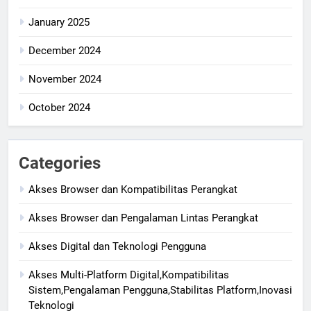
January 2025
December 2024
November 2024
October 2024
Categories
Akses Browser dan Kompatibilitas Perangkat
Akses Browser dan Pengalaman Lintas Perangkat
Akses Digital dan Teknologi Pengguna
Akses Multi-Platform Digital,Kompatibilitas
Sistem,Pengalaman Pengguna,Stabilitas Platform,Inovasi
Teknologi