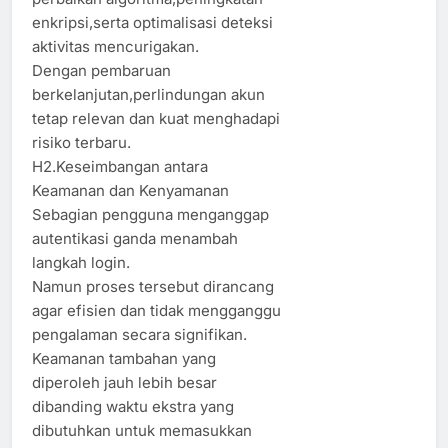
enkripsi,serta optimalisasi deteksi
aktivitas mencurigakan.
Dengan pembaruan
berkelanjutan,perlindungan akun
tetap relevan dan kuat menghadapi
risiko terbaru.
H2.Keseimbangan antara
Keamanan dan Kenyamanan
Sebagian pengguna menganggap
autentikasi ganda menambah
langkah login.
Namun proses tersebut dirancang
agar efisien dan tidak mengganggu
pengalaman secara signifikan.
Keamanan tambahan yang
diperoleh jauh lebih besar
dibanding waktu ekstra yang
dibutuhkan untuk memasukkan