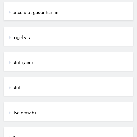
situs slot gacor hari ini
togel viral
slot gacor
slot
live draw hk