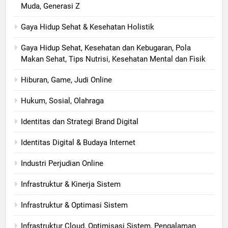
Muda, Generasi Z
Gaya Hidup Sehat & Kesehatan Holistik
Gaya Hidup Sehat, Kesehatan dan Kebugaran, Pola
Makan Sehat, Tips Nutrisi, Kesehatan Mental dan Fisik
Hiburan, Game, Judi Online
Hukum, Sosial, Olahraga
Identitas dan Strategi Brand Digital
Identitas Digital & Budaya Internet
Industri Perjudian Online
Infrastruktur & Kinerja Sistem
Infrastruktur & Optimasi Sistem
Infrastruktur Cloud, Optimisasi Sistem, Pengalaman