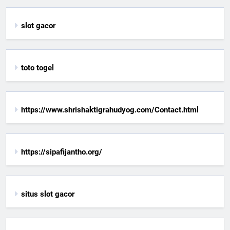
slot gacor
toto togel
https://www.shrishaktigrahudyog.com/Contact.html
https://sipafijantho.org/
situs slot gacor