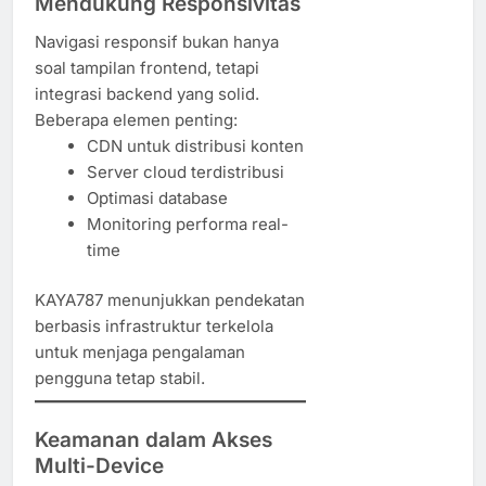
Mendukung Responsivitas
Navigasi responsif bukan hanya
soal tampilan frontend, tetapi
integrasi backend yang solid.
Beberapa elemen penting:
CDN untuk distribusi konten
Server cloud terdistribusi
Optimasi database
Monitoring performa real-
time
KAYA787 menunjukkan pendekatan
berbasis infrastruktur terkelola
untuk menjaga pengalaman
pengguna tetap stabil.
Keamanan dalam Akses
Multi-Device