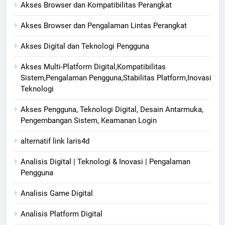
Akses Browser dan Kompatibilitas Perangkat
Akses Browser dan Pengalaman Lintas Perangkat
Akses Digital dan Teknologi Pengguna
Akses Multi-Platform Digital,Kompatibilitas
Sistem,Pengalaman Pengguna,Stabilitas Platform,Inovasi
Teknologi
Akses Pengguna, Teknologi Digital, Desain Antarmuka,
Pengembangan Sistem, Keamanan Login
alternatif link laris4d
Analisis Digital | Teknologi & Inovasi | Pengalaman
Pengguna
Analisis Game Digital
Analisis Platform Digital