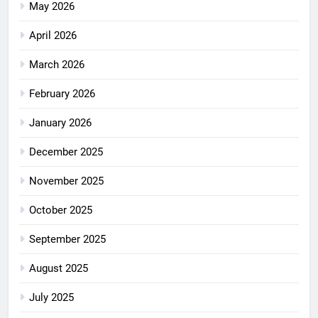
May 2026
April 2026
March 2026
February 2026
January 2026
December 2025
November 2025
October 2025
September 2025
August 2025
July 2025