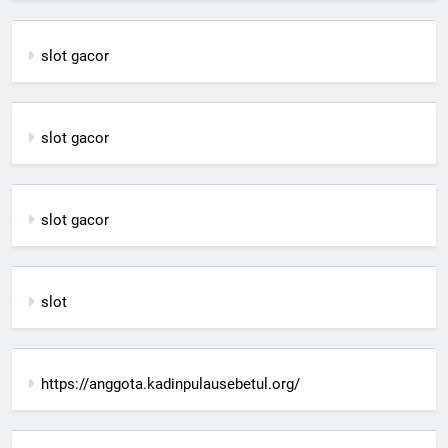
slot gacor
slot gacor
slot gacor
slot
https://anggota.kadinpulausebetul.org/