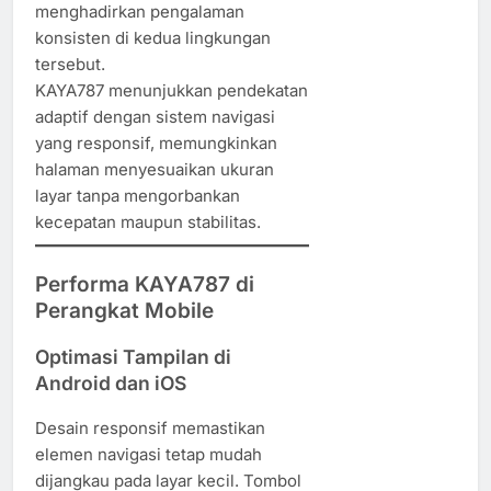
menghadirkan pengalaman
konsisten di kedua lingkungan
tersebut.
KAYA787 menunjukkan pendekatan
adaptif dengan sistem navigasi
yang responsif, memungkinkan
halaman menyesuaikan ukuran
layar tanpa mengorbankan
kecepatan maupun stabilitas.
Performa KAYA787 di
Perangkat Mobile
Optimasi Tampilan di
Android dan iOS
Desain responsif memastikan
elemen navigasi tetap mudah
dijangkau pada layar kecil. Tombol