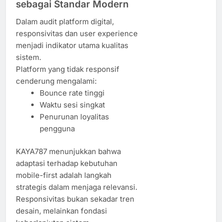
sebagai Standar Modern
Dalam audit platform digital,
responsivitas dan user experience
menjadi indikator utama kualitas
sistem.
Platform yang tidak responsif
cenderung mengalami:
Bounce rate tinggi
Waktu sesi singkat
Penurunan loyalitas
pengguna
KAYA787 menunjukkan bahwa
adaptasi terhadap kebutuhan
mobile-first adalah langkah
strategis dalam menjaga relevansi.
Responsivitas bukan sekadar tren
desain, melainkan fondasi