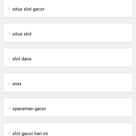
situs slot gacor
situs slot
slot dana
xnxx
spaceman gacor
slot gacor hari ini