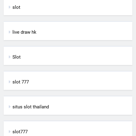
slot
live draw hk
Slot
slot 777
situs slot thailand
slot777