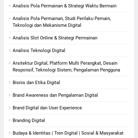
Analisis Pola Permainan & Strategi Waktu Bermain
Analisis Pola Permainan, Studi Perilaku Pemain,
Teknologi dan Mekanisme Digital
Analisis Slot Online & Strategi Permainan
Analisis Teknologi Digital
Arsitektur Digital, Platform Multi Perangkat, Desain
Responsif, Teknologi Sistem, Pengalaman Pengguna
Bisnis dan Etika Digital
Brand Awareness dan Pengalaman Digital
Brand Digital dan User Experience
Branding Digital
Budaya & Identitas | Tren Digital | Sosial & Masyarakat