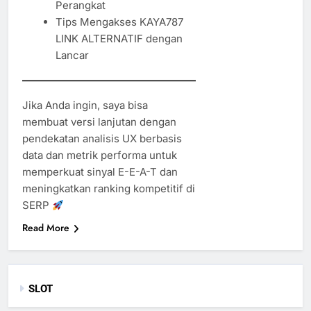
Perangkat
Tips Mengakses KAYA787
LINK ALTERNATIF dengan
Lancar
Jika Anda ingin, saya bisa
membuat versi lanjutan dengan
pendekatan analisis UX berbasis
data dan metrik performa untuk
memperkuat sinyal E-E-A-T dan
meningkatkan ranking kompetitif di
SERP
Read More
SLOT