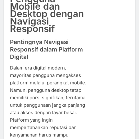
Mobile dan
Desktop dengan
Navigasi
Responsif
Pentingnya Navigasi
Responsif dalam Platform
Digital
Dalam era digital modern,
mayoritas pengguna mengakses
platform melalui perangkat mobile.
Namun, pengguna desktop tetap
memiliki porsi signifikan, terutama
untuk penggunaan jangka panjang
atau akses dengan layar besar.
Platform yang ingin
mempertahankan reputasi dan
kenyamanan harus mampu