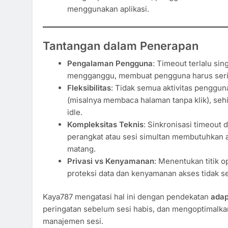
menggunakan aplikasi.
Tantangan dalam Penerapan
Pengalaman Pengguna
: Timeout terlalu sin
mengganggu, membuat pengguna harus serin
Fleksibilitas
: Tidak semua aktivitas pengguna
(misalnya membaca halaman tanpa klik), seh
idle.
Kompleksitas Teknis
: Sinkronisasi timeout 
perangkat atau sesi simultan membutuhkan a
matang.
Privasi vs Kenyamanan
: Menentukan titik o
proteksi data dan kenyamanan akses tidak s
Kaya787 mengatasi hal ini dengan pendekatan
adap
peringatan sebelum sesi habis, dan mengoptimalka
manajemen sesi.