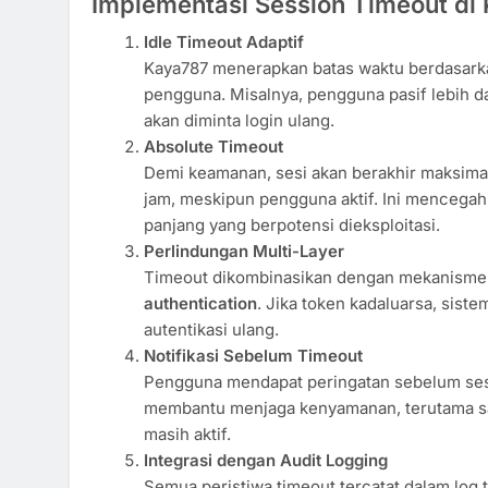
Implementasi Session Timeout di
Idle Timeout Adaptif
Kaya787 menerapkan batas waktu berdasarka
pengguna. Misalnya, pengguna pasif lebih da
akan diminta login ulang.
Absolute Timeout
Demi keamanan, sesi akan berakhir maksima
jam, meskipun pengguna aktif. Ini mencegah
panjang yang berpotensi dieksploitasi.
Perlindungan Multi-Layer
Timeout dikombinasikan dengan mekanism
authentication
. Jika token kadaluarsa, sist
autentikasi ulang.
Notifikasi Sebelum Timeout
Pengguna mendapat peringatan sebelum sesi 
membantu menjaga kenyamanan, terutama s
masih aktif.
Integrasi dengan Audit Logging
Semua peristiwa timeout tercatat dalam log t