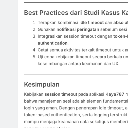
Best Practices dari Studi Kasus 
Terapkan kombinasi
idle timeout
dan
absolu
Gunakan
notifikasi peringatan
sebelum sesi 
Integrasikan session timeout dengan
token-
authentication
.
Catat semua aktivitas terkait timeout untuk 
Uji coba kebijakan timeout secara berkala u
keseimbangan antara keamanan dan UX.
Kesimpulan
Kebijakan
session timeout
pada aplikasi
Kaya787
m
bahwa manajemen sesi adalah elemen fundamental
login yang aman. Dengan penerapan idle timeout, a
token-based authentication, serta logging terstrukt
mampu menjaga keamanan data sekaligus member