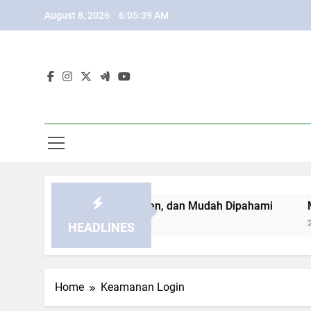
Skip
August 8, 2026
6:05:40 AM
to
content
Bio
Lindungi D
ang Praktis, Efisien, dan Mudah Dipahami
Mengenal Fit
2 Weeks Ago
HEADLINES
Home
Keamanan Login