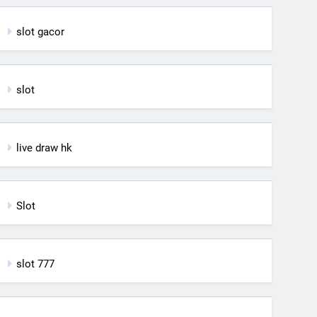
slot gacor
slot
live draw hk
Slot
slot 777