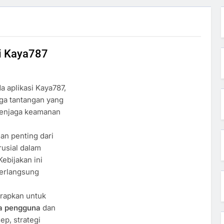
si Kaya787
a aplikasi Kaya787,
gga tantangan yang
menjaga keamanan
ian penting dari
rusial dalam
 Kebijakan ini
berlangsung
erapkan untuk
a pengguna
dan
ep, strategi