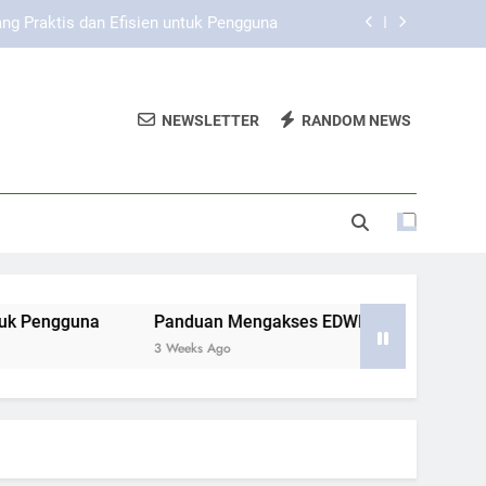
ng Praktis dan Efisien untuk Pengguna
melalui Browser Desktop dan Mobile
melalui Browser Desktop dan Mobile
NEWSLETTER
RANDOM NEWS
Praktis, Efisien, dan Mudah Dipahami
olusi Aman Untuk Era Digital.
ng Praktis dan Efisien untuk Pengguna
melalui Browser Desktop dan Mobile
melalui Browser Desktop dan Mobile
a
Panduan Mengakses EDWINSLOT melalui Browser Desk
3 Weeks Ago