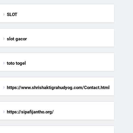
SLOT
slot gacor
toto togel
https://www.shrishaktigrahudyog.com/Contact.html
https://sipafijantho.org/