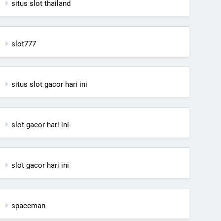
situs slot thailand
slot777
situs slot gacor hari ini
slot gacor hari ini
slot gacor hari ini
spaceman