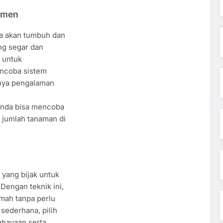
rimen
a akan tumbuh dan
ng segar dan
t untuk
encoba sistem
hnya pengalaman
 Anda bisa mencoba
 jumlah tanaman di
 yang bijak untuk
Dengan teknik ini,
mah tanpa perlu
 sederhana, pilih
ahayaan serta