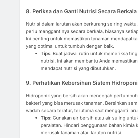
8.
Periksa dan Ganti Nutrisi Secara Berkala
Nutrisi dalam larutan akan berkurang seiring waktu
perlu menggantinya secara berkala, biasanya setiap
Ini penting untuk memastikan tanaman mendapatkan
yang optimal untuk tumbuh dengan baik.
Tips
: Buat jadwal rutin untuk memeriksa tin
nutrisi. Ini akan membantu Anda memastikan
mendapat nutrisi yang dibutuhkan.
9.
Perhatikan Kebersihan Sistem Hidroponi
Hidroponik yang bersih akan mencegah pertumbuh
bakteri yang bisa merusak tanaman. Bersihkan sem
wadah secara teratur, terutama saat mengganti larut
Tips
: Gunakan air bersih atau air suling un
peralatan. Hindari penggunaan bahan kimia k
merusak tanaman atau larutan nutrisi.