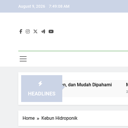
Skip
August 9, 2026
7:49:09 AM
to
content
Bio
Lindungi D
ang Praktis, Efisien, dan Mudah Dipahami
Mengenal Fit
2 Weeks Ago
HEADLINES
Home
Kebun Hidroponik