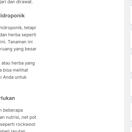
ari dan dirawat.
Hidroponik
idroponik, tetapi
dan herba seperti
ini. Tanaman ini
 ruang yang besar
u atau herba yang
 bisa melihat
si Anda untuk
rlukan
n beberapa
n nutrisi, net pot
 seperti rockwool
beli larutan